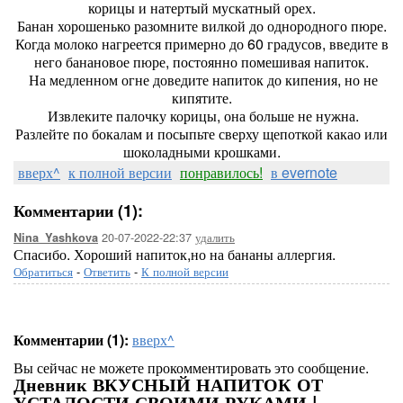
корицы и натертый мускатный орех.
Банан хорошенько разомните вилкой до однородного пюре.
Когда молоко нагреется примерно до 60 градусов, введите в
него банановое пюре, постоянно помешивая напиток.
На медленном огне доведите напиток до кипения, но не
кипятите.
Извлеките палочку корицы, она больше не нужна.
Разлейте по бокалам и посыпьте сверху щепоткой какао или
шоколадными крошками.
вверх^
к полной версии
понравилось!
в evernote
Комментарии (1):
20-07-2022-22:37
удалить
Nina_Yashkova
Спасибо. Хороший напиток,но на бананы аллергия.
Обратиться
-
Ответить
-
К полной версии
Комментарии (1):
вверх^
Вы сейчас не можете прокомментировать это сообщение.
Дневник ВКУСНЫЙ НАПИТОК ОТ
УСТАЛОСТИ СВОИМИ РУКАМИ |