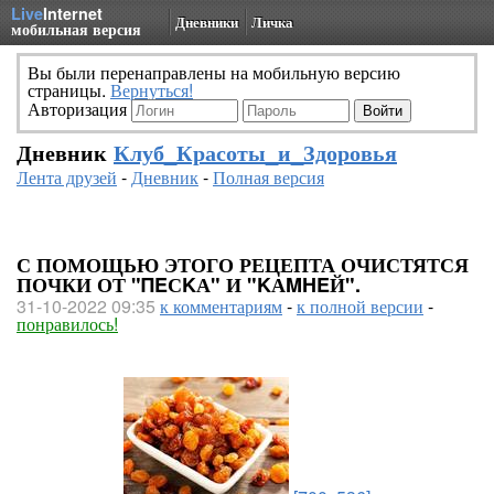
Live
Internet
Дневники
Личка
мобильная версия
Вы были перенаправлены на мобильную версию
страницы.
Вернуться!
Авторизация
Дневник
Клуб_Красоты_и_Здоровья
Лента друзей
-
Дневник
-
Полная версия
С ПОМОЩЬЮ ЭТОГО РЕЦЕПТА ОЧИСТЯТСЯ
ПОЧКИ ОТ "ΠΕСΚА" И "ΚАΜΗΕЙ".
31-10-2022 09:35
к комментариям
-
к полной версии
-
понравилось!