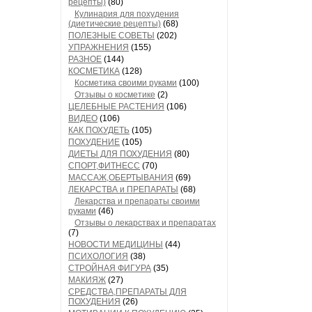
рецепты)
(80)
Кулинария для похудения
(диетические рецепты)
(68)
ПОЛЕЗНЫЕ СОВЕТЫ
(202)
УПРАЖНЕНИЯ
(155)
РАЗНОЕ
(144)
КОСМЕТИКА
(128)
Косметика своими руками
(100)
Отзывы о косметике
(2)
ЦЕЛЕБНЫЕ РАСТЕНИЯ
(106)
ВИДЕО
(106)
КАК ПОХУДЕТЬ
(105)
ПОХУДЕНИЕ
(105)
ДИЕТЫ ДЛЯ ПОХУДЕНИЯ
(80)
СПОРТ,ФИТНЕСС
(70)
МАССАЖ,ОБЕРТЫВАНИЯ
(69)
ЛЕКАРСТВА и ПРЕПАРАТЫ
(68)
Лекарства и препараты своими
руками
(46)
Отзывы о лекарствах и препаратах
(7)
НОВОСТИ МЕДИЦИНЫ
(44)
ПСИХОЛОГИЯ
(38)
СТРОЙНАЯ ФИГУРА
(35)
МАКИЯЖ
(27)
СРЕДСТВА,ПРЕПАРАТЫ ДЛЯ
ПОХУДЕНИЯ
(26)