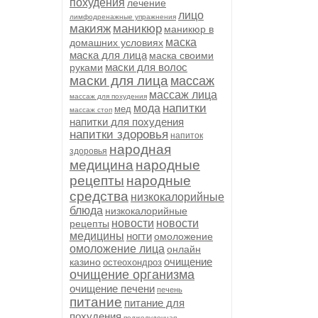
похудения
лечение
лицо
лимфодренажные упражнения
макияж
маникюр
маникюр в
маска
домашних условиях
маска для лица
маска своими
маски для волос
руками
маски для лица
массаж
массаж лица
массаж для похудения
напитки
мода
мед
массаж стоп
напитки для похудения
напитки здоровья
напиток
народная
здоровья
медицина
народные
рецепты
народные
средства
низкокалорийные
блюда
низкокалорийные
новости
новости
рецепты
медицины
ногти
омоложение
омоложение лица
онлайн
очищение
казино
остеохондроз
очищение организма
очищение печени
печень
питание
питание для
похудения
поджелудочная