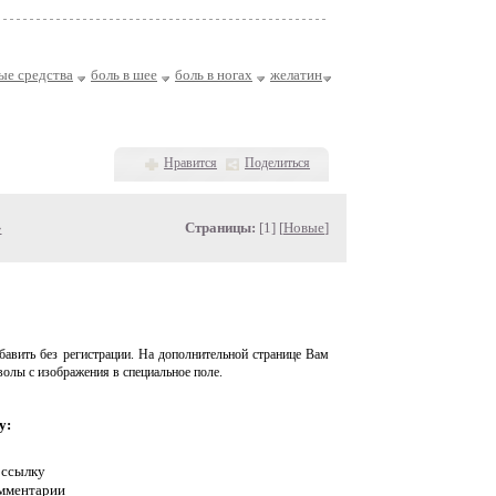
ые средства
боль в шее
боль в ногах
желатин
Нравится
Поделиться
»
Страницы:
[1] [
Новые
]
авить без регистрации. На дополнительной странице Вам
волы с изображения в специальное поле.
у:
 ссылку
омментарии