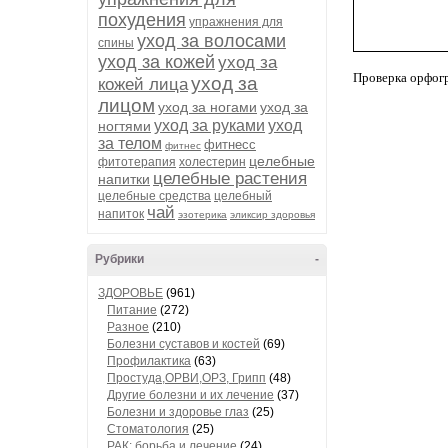
похудения
упражнения для
уход за волосами
спины
уход за кожей
уход за
Проверка орфог
уход за
кожей лица
лицом
уход за ногами
уход за
уход за руками
уход
ногтями
за телом
фитнесс
фитнес
целебные
фитотерапия
холестерин
целебные растения
напитки
целебные средства
целебный
чай
напиток
эзотерика
эликсир здоровья
Рубрики
-
ЗДОРОВЬЕ
(961)
Питание
(272)
Разное
(210)
Болезни суставов и костей
(69)
Профилактика
(63)
Простуда,ОРВИ,ОРЗ, Грипп
(48)
Другие болезни и их лечение
(37)
Болезни и здоровье глаз
(25)
Стоматология
(25)
РАК: борьба и лечение
(24)