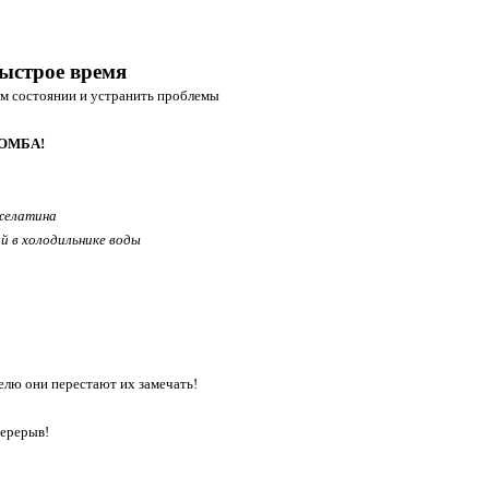
быстрое время
шем состоянии и устранить проблемы
 БОМБА!
 желатина
й в холодильнике воды
делю они перестают их замечать!
перерыв!