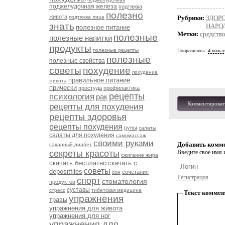
поджелудочная железа
подтяжка
полезно
живота
подтяжка лица
Рубрики:
ЗДОРО
знать
НАРО
полезное питание
Метки:
средство
полезные
полезные напитки
продукты
полезные рецепты
Понравилось:
4 польз
полезные
полезные свойства
советы
похудение
похудение
правильное питание
живота
прически
простуда
профилактика
рецепты
психология
рак
Комментироват
рецепты для похудения
рецепты здоровья
рецепты похудения
руны
салаты
салаты для похудения
самомассаж
своими руками
Добавить комм
сахарный диабет
секреты красоты
Введите свое имя и
сжигание жира
скачать бесплатно
скачать с
советы
depositfiles
сочетания
сон
Регистрация
спорт
стоматология
продуктов
суставы
стресс
тибетская медицина
Текст коммен
упражнения
травы
упражнения для живота
упражнения для ног
упражнения для