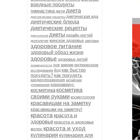
вредные продукты
диета
гимнастика
дети
диетическая еда
диетиеческие рецепты
диетические блюда
диетические рецепты
диеты
дизайн ногтей
диетология
женское здоровье
долголетие
завтраки
здоровое питание
здоровый образ жизни
здоровье
здоровье детей
интересное
зрение
зож
знаменитости
как быстро
йод
исследования
похудеть?
как похудеть
кардиоупражнения
китайские
коронавирус
упражнения
косметика
косметика
своими руками
косметология
красавицам на заметку
красавицам на заметку!
красота
красота и
здоровье
красота и здоровье
красота и уход
волос
кулинария
кулинария для