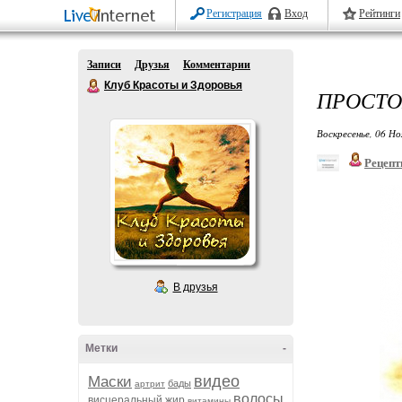
Регистрация
Вход
Рейтинги
Записи
Друзья
Комментарии
Клуб Красоты и Здоровья
ПРОСТО
Воскресенье, 06 Но
Рецепт
В друзья
Метки
-
видео
Маски
бады
артрит
волосы
висцеральный жир
витамины