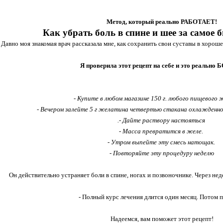
Метод, который реально РАБОТАЕТ!
Как убрать боль в спине и шее за самое 
Давно моя знакомая врач рассказала мне, как сохранить свои суставы в хоро
Я проверила этот рецепт на себе и это реально
- Купите в любом магазине 150 г. любого пищевого
- Вечером залейте 5 г желатина четвертью стакана охлажденно
.- Дайте раствору настояться
- Масса превратится в желе.
- Утром выпейте эту смесь натощак.
- Повторяйте эту процедуру неделю
Он действительно устраняет боли в спине, ногах и позвоночнике. Через не
- Полный курс лечения длится один месяц. Потом 
Надеемся, вам поможет этот рецепт!