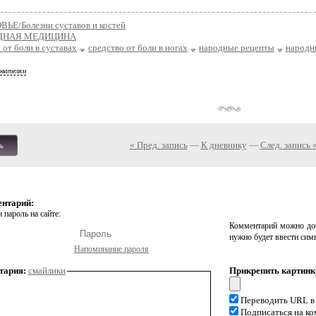
ВЬЕ/Болезни суставов и костей
ДНАЯ МЕДИЦИНА
 от боли в суставах
средство от боли в ногах
народные рецепты
народн
ователям
« Пред. запись
—
К дневнику
—
След. запись 
ь
ентарий:
 пароль на сайте:
Комментарий можно доб
нужно будет ввести сим
Напоминание пароля
тария:
смайлики
Прикрепить картинк
Переводить URL в
Подписаться на к