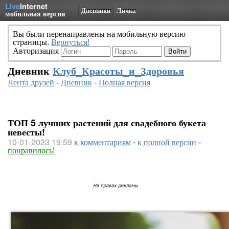
Live
Internet
Дневники
Личка
мобильная версия
Вы были перенаправлены на мобильную версию
страницы.
Вернуться!
Авторизация
Дневник
Клуб_Красоты_и_Здоровья
Лента друзей
-
Дневник
-
Полная версия
ТОП 5 лучших растений для свадебного букета
невесты!
10-01-2023 19:59
к комментариям
-
к полной версии
-
понравилось!