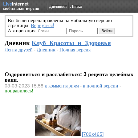
Live
Internet
Дневники
Личка
мобильная версия
Вы были перенаправлены на мобильную версию
страницы.
Вернуться!
Авторизация
Дневник
Клуб_Красоты_и_Здоровья
Лента друзей
-
Дневник
-
Полная версия
Оздоровиться и расслабиться: 3 рецепта целебных
ванн.
03-03-2023 15:58
к комментариям
-
к полной версии
-
понравилось!
[700x465]