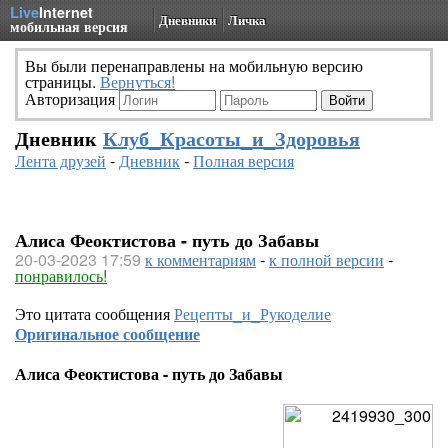
Live
Internet
Дневники
Личка
мобильная версия
Вы были перенаправлены на мобильную версию
страницы.
Вернуться!
Авторизация
Дневник
Клуб_Красоты_и_Здоровья
Лента друзей
-
Дневник
-
Полная версия
Алиса Феоктистова - путь до Забавы
20-03-2023 17:59
к комментариям
-
к полной версии
-
понравилось!
Это цитата сообщения
Рецепты_и_Рукоделие
Оригинальное сообщение
Алиса Феоктистова - путь до Забавы