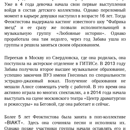
Уже в 4 года девочка начала свои первые выступления
войдя в состав детского коллектива. Однако переломный
момент в карьере девушки наступил в возрасте 16 лет. Тогда
Феоктистова выдержала кастинг известного шоу "Фабрика
звезд" и ее сразу же позвали исполнительницей в
музыкальную группу «Любовные истории». Однако
проработала она там недолго, через год Забава ушла из
группы и решила заняться своим образованием.
Переехав в Москву из Свердловска, где она родилась, она
поступила на актерское отделение в ГИТИСе. В 2013 году
Забава получила второе высшее музыкальное образование,
успешно закончив ВУЗ имени Гнесиных по специальности
эстрадно-джазовый вокал. Получение образования не
мешали Алисе совмещать учебу с работой. В это время она
активно играла во многих спектаклях, а в 2014 года начала
выступать на сцене московского театра «Центр драматургии
и режиссуры» на Беговой, где она работает и сейчас.
Более 5 лет Феоктистова была занята в поп-коллективе
«BIAKT». Здесь она сочиняла песни и исполняла их.
Однако позже участники группы начали оставлять его и