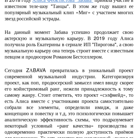
известном теле-шоу "Танцы". В этом же году вышел ее
популярный музыкальный клип «Миг» с участием многих
звезд российской эстрады.
На данный момент Забава успешно продолжает свою
актерскую и музыкальную карьеру. В 2019 году Алиса
получила роль Екатерины в сериале ИП "Пирогова", а свою
музыкальную карьеру она теперь строит вместе с известным
певцом и продюсером Романом Бестселлером.
Сегодня ZАBAVA превратилась в уникальный проект
современной музыкальной индустрии. Категоризируя
проект, как поп, продюсерский замысел имел ввиду скорее
его мэйнстримовый ранг, нежели принадлежность к тому
самому жанру. Стоит отметить, что проект «сэлфмейд», то
есть Алиса вместе с участниками проекта самостоятельно
собрали все элементы, определили имидж, и даже
концепцию и повестку и т.д, это психологически повышает
аналитическую эффективность схемы, что подразумевает
некоторый условный «ранг качества» производства и
одновременно практически полную доступность приёмов
для реализации. То есть уместен так называемый «выход за