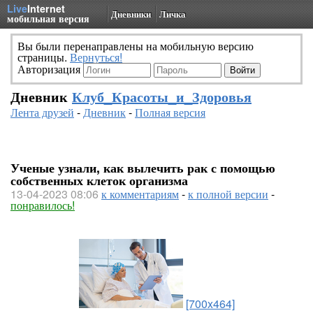
Live
Internet
Дневники
Личка
мобильная версия
Вы были перенаправлены на мобильную версию
страницы.
Вернуться!
Авторизация
Дневник
Клуб_Красоты_и_Здоровья
Лента друзей
-
Дневник
-
Полная версия
Ученые узнали, как вылечить рак с помощью
собственных клеток организма
13-04-2023 08:06
к комментариям
-
к полной версии
-
понравилось!
[700x464]