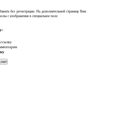
авить без регистрации. На дополнительной странице Вам
волы с изображения в специальное поле.
у:
 ссылку
омментарии
нку