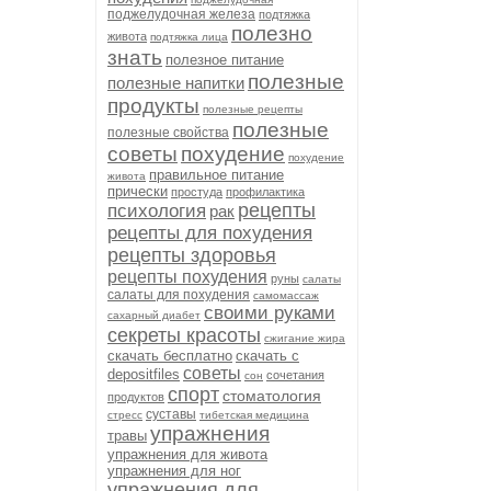
поджелудочная железа
подтяжка
полезно
живота
подтяжка лица
знать
полезное питание
полезные
полезные напитки
продукты
полезные рецепты
полезные
полезные свойства
советы
похудение
похудение
правильное питание
живота
прически
простуда
профилактика
рецепты
психология
рак
рецепты для похудения
рецепты здоровья
рецепты похудения
руны
салаты
салаты для похудения
самомассаж
своими руками
сахарный диабет
секреты красоты
сжигание жира
скачать бесплатно
скачать с
советы
depositfiles
сочетания
сон
спорт
стоматология
продуктов
суставы
стресс
тибетская медицина
упражнения
травы
упражнения для живота
упражнения для ног
упражнения для