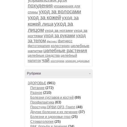
похудения
упражнения для
уход за волосами
спины
уход за кожей
уход за
уход за
кожей лица
лицом
уход за ногами
уход за
уход за руками
уход
ногтями
за телом
фитнесс
фитнес
целебные
фитотерапия
холестерин
целебные растения
напитки
целебные средства
целебный
чай
напиток
эзотерика
эликсир здоровья
Рубрики
-
ЗДОРОВЬЕ
(961)
Питание
(272)
Разное
(210)
Болезни суставов и костей
(69)
Профилактика
(63)
Простуда,ОРВИ,ОРЗ, Грипп
(48)
Другие болезни и их лечение
(37)
Болезни и здоровье глаз
(25)
Стоматология
(25)
РАК: борьба и лечение
(24)