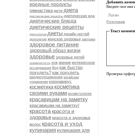
Добавить комм
вредные продукты
Введите свое имя и
диета
гимнастика
дети
диетическая еда
диетиеческие рецепты
диетические блюда
Регистрация
диетические рецепты
Текст коммен
диеты
дизайн ногтей
диетология
женское здоровье
долголетие
завтраки
здоровое питание
здоровый образ жизни
здоровье
здоровье детей
интересное
зрение
зож
знаменитости
как быстро
йод
исследования
похудеть?
как похудеть
Проверка орфог
кардиоупражнения
китайские
коронавирус
упражнения
косметика
косметика
своими руками
косметология
красавицам на заметку
красавицам на заметку!
красота
красота и
здоровье
красота и здоровье
красота и уход
волос
кулинария
кулинария для