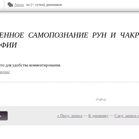
Авось
из (+ сутки) дневников
ЕННОЕ САМОПОЗНАНИЕ РУН И ЧАК
ОФИИ
то для удобства комментирования.
щение
« Пред. запись
—
К дневнику
—
След. запись 
ь