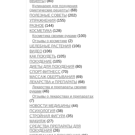
рецепты)
(80)
Кулинария для похудения
(диетические рецепты)
(68)
ПОЛЕЗНЫЕ СОВЕТЫ
(202)
УПРАЖНЕНИЯ
(155)
РАЗНОЕ
(144)
КОСМЕТИКА
(128)
Косметика своими руками
(100)
Отзывы о косметике
(2)
ЦЕЛЕБНЫЕ РАСТЕНИЯ
(106)
ВИДЕО
(106)
КАК ПОХУДЕТЬ
(105)
ПОХУДЕНИЕ
(105)
ДИЕТЫ ДЛЯ ПОХУДЕНИЯ
(80)
СПОРТ,ФИТНЕСС
(70)
МАССАЖ,ОБЕРТЫВАНИЯ
(69)
ЛЕКАРСТВА и ПРЕПАРАТЫ
(68)
Лекарства и препараты своими
руками
(46)
Отзывы о лекарствах и препаратах
(7)
НОВОСТИ МЕДИЦИНЫ
(44)
ПСИХОЛОГИЯ
(38)
СТРОЙНАЯ ФИГУРА
(35)
МАКИЯЖ
(27)
СРЕДСТВА,ПРЕПАРАТЫ ДЛЯ
ПОХУДЕНИЯ
(26)