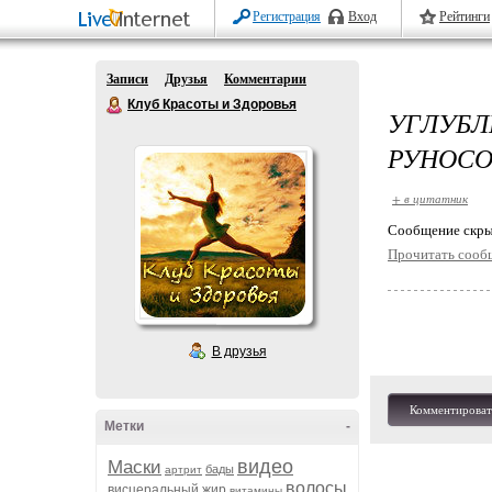
Регистрация
Вход
Рейтинги
Записи
Друзья
Комментарии
Клуб Красоты и Здоровья
УГЛУБЛ
РУНОС
+ в цитатник
Cообщение скры
Прочитать сооб
В друзья
Комментироват
Метки
-
видео
Маски
бады
артрит
волосы
висцеральный жир
витамины