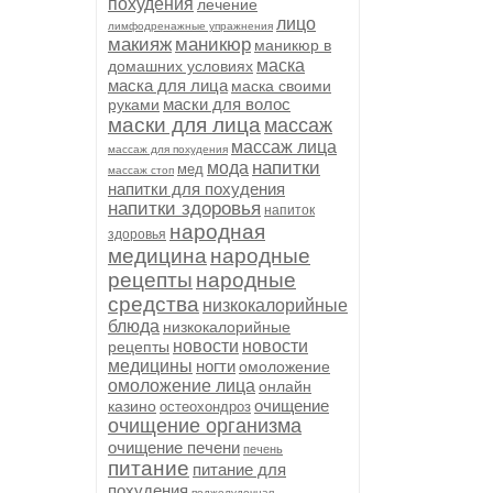
похудения
лечение
лицо
лимфодренажные упражнения
макияж
маникюр
маникюр в
маска
домашних условиях
маска для лица
маска своими
маски для волос
руками
маски для лица
массаж
массаж лица
массаж для похудения
напитки
мода
мед
массаж стоп
напитки для похудения
напитки здоровья
напиток
народная
здоровья
медицина
народные
рецепты
народные
средства
низкокалорийные
блюда
низкокалорийные
новости
новости
рецепты
медицины
ногти
омоложение
омоложение лица
онлайн
очищение
казино
остеохондроз
очищение организма
очищение печени
печень
питание
питание для
похудения
поджелудочная