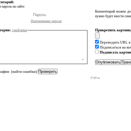
ентарий:
 пароль на сайте:
Комментарий можно доб
нужно будет ввести сим
Напоминание пароля
тария:
смайлики
Прикрепить картинк
Переводить URL в
Подписаться на к
Подписать карти
рафии: (найти ошибки)