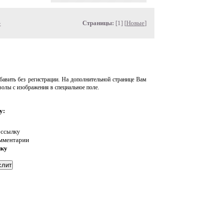
»
Страницы:
[1] [
Новые
]
авить без регистрации. На дополнительной странице Вам
волы с изображения в специальное поле.
у:
 ссылку
омментарии
нку