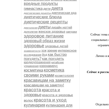
вредные продукты
диета
гимнастика
дети
диетическая еда
диетиеческие рецепты
диетические блюда
диетические рецепты
диеты
дизайн ногтей
диетология
женское здоровье
долголетие
завтраки
Сейчас тема 
здоровое питание
социальных с
здоровый образ жизни
здоровье
огранич
здоровье детей
интересное
зрение
зож
знаменитости
как быстро
йод
исследования
Лично я 
похудеть?
как похудеть
кардиоупражнения
китайские
коронавирус
упражнения
косметика
косметика
Сейчас я расск
своими руками
косметология
красавицам на заметку
красавицам на заметку!
красота
красота и
здоровье
красота и здоровье
красота и уход
волос
Отдельно 
кулинария
кулинария для