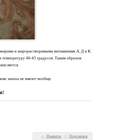
-3 жирами и жирорастворимыми витаминами А, Д и К.
яя температуру 40-45 градусов. Таким образом
окисляется.
локо запаха не имеют вообще.
я!
Нравится
Поделиться