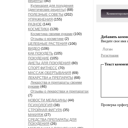
рецепты)
(80)
Кулинария для похудения
(диетические рецепты)
(68)
Комментироват
ПОЛЕЗНЫЕ СОВЕТЫ
(202)
УПРАЖНЕНИЯ
(155)
РАЗНОЕ
(144)
КОСМЕТИКА
(128)
Косметика своими руками
(100)
Добавить комм
Отзывы о косметике
(2)
Введите свое имя и
ЦЕЛЕБНЫЕ РАСТЕНИЯ
(106)
ВИДЕО
(106)
КАК ПОХУДЕТЬ
(105)
Регистрация
ПОХУДЕНИЕ
(105)
ДИЕТЫ ДЛЯ ПОХУДЕНИЯ
(80)
Текст коммен
СПОРТ,ФИТНЕСС
(70)
МАССАЖ,ОБЕРТЫВАНИЯ
(69)
ЛЕКАРСТВА и ПРЕПАРАТЫ
(68)
Лекарства и препараты своими
руками
(46)
Отзывы о лекарствах и препаратах
(7)
НОВОСТИ МЕДИЦИНЫ
(44)
Проверка орфог
ПСИХОЛОГИЯ
(38)
СТРОЙНАЯ ФИГУРА
(35)
МАКИЯЖ
(27)
СРЕДСТВА,ПРЕПАРАТЫ ДЛЯ
ПОХУДЕНИЯ
(26)