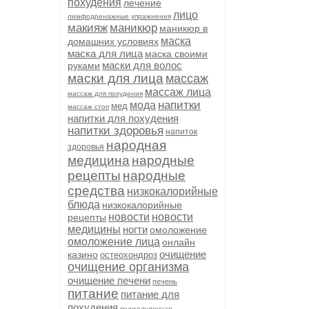
похудения
лечение
лицо
лимфодренажные упражнения
макияж
маникюр
маникюр в
маска
домашних условиях
маска для лица
маска своими
маски для волос
руками
маски для лица
массаж
массаж лица
массаж для похудения
напитки
мода
мед
массаж стоп
напитки для похудения
напитки здоровья
напиток
народная
здоровья
медицина
народные
рецепты
народные
средства
низкокалорийные
блюда
низкокалорийные
новости
новости
рецепты
медицины
ногти
омоложение
омоложение лица
онлайн
очищение
казино
остеохондроз
очищение организма
очищение печени
печень
питание
питание для
похудения
поджелудочная