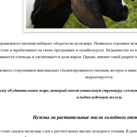
правильного питания набирает обороты во всем мире. Появилось огромное коли
етях и зарабатывают на своих программах и онлайн-курсах. Большинство из них
иваются углеводы и увеличивается доля жиров. Однако, именно такой рацион ч
являюсь сторонником максимально сбалансированного питания, которое в завис
корректируется.
ажу об удивительном жире, который имеет уникальную структуру, схожую
и поджелудочную железу.
Нужны ли растительные масла холодного отж
стоит сказать несколько слов о растительных маслах холодного отжима. В дан