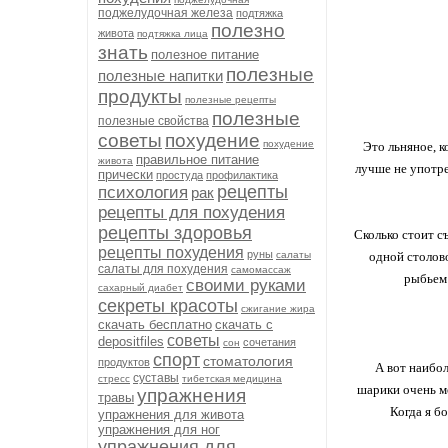
поджелудочная железа
подтяжка
полезно
живота
подтяжка лица
знать
полезное питание
полезные
полезные напитки
продукты
полезные рецепты
полезные
полезные свойства
советы
похудение
похудение
Это льняное, к
правильное питание
живота
лучше не употре
прически
простуда
профилактика
рецепты
психология
рак
рецепты для похудения
рецепты здоровья
Сколько стоит с
рецепты похудения
руны
салаты
одной столов
салаты для похудения
самомассаж
рыбьем 
своими руками
сахарный диабет
секреты красоты
сжигание жира
скачать бесплатно
скачать с
советы
depositfiles
сочетания
сон
спорт
стоматология
продуктов
А вот наибо
суставы
стресс
тибетская медицина
шарики очень м
упражнения
травы
Когда я б
упражнения для живота
упражнения для ног
упражнения для