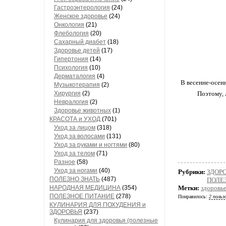
Гастроэнтерология
(24)
Женское здоровье
(24)
Онкология
(21)
Флебология
(20)
Сахарный диабет
(18)
Здоровье детей
(17)
Гипертония
(14)
Психология
(10)
Дерматалогия
(4)
В весенне-осен
Музыкотерапия
(2)
Хирургия
(2)
Поэтому, 
Невралогия
(2)
Здоровье животных
(1)
КРАСОТА и УХОД
(701)
Уход за лицом
(318)
Уход за волосами
(131)
Уход за руками и ногтями
(80)
Уход за телом
(71)
Разное
(58)
Уход за ногами
(40)
Рубрики:
ЗДОРО
ПОЛЕЗНО ЗНАТЬ
(487)
ПОЛЕ
НАРОДНАЯ МЕДИЦИНА
(354)
Метки:
здоровь
ПОЛЕЗНОЕ ПИТАНИЕ
(278)
Понравилось:
2 польз
КУЛИНАРИЯ ДЛЯ ПОХУДЕНИЯ и
ЗДОРОВЬЯ
(237)
Кулинария для здоровья (полезные