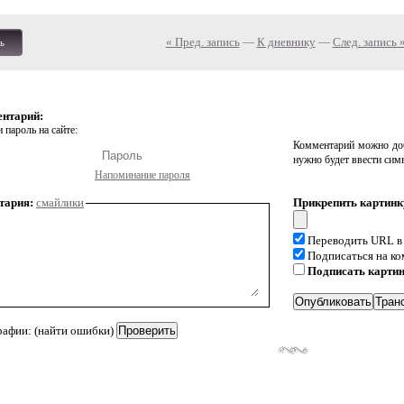
« Пред. запись
—
К дневнику
—
След. запись 
ь
ентарий:
 пароль на сайте:
Комментарий можно доб
нужно будет ввести сим
Напоминание пароля
тария:
смайлики
Прикрепить картинк
Переводить URL в
Подписаться на к
Подписать карти
рафии: (найти ошибки)