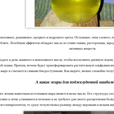
онопляное, рыжиковое, грецкого и кедрового ореха. Остальные, типа соевого, 
блять. Лечебным эффектом обладает масло из семян тыквы, расторопши, заро
активных веществ.
ъедать в день льняного и конопляного масла, чтобы восполнить дневную норму
ой ложки. Причем, печень будет трансформировать растительную альфалиноле
жире и считаются самыми биодоступными. Как видите, можно спокойно получа
А какие жиры для поджелудочной наиболее
лее легким животным источником жира является козье масло. Его структура сх
елкие и легко усваиваются печенью и не требуют для своего расщепления бол
олел панкреатитом, то сразу почувствовал разницу между коровьим и козьим м