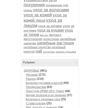
похудения
упражнения для
уход за волосами
спины
уход за кожей
уход за
уход за
кожей лица
лицом
уход за ногами
уход за
уход за руками
уход
ногтями
за телом
фитнесс
фитнес
целебные
фитотерапия
холестерин
целебные растения
напитки
целебные средства
целебный
чай
напиток
эзотерика
эликсир здоровья
Рубрики
-
ЗДОРОВЬЕ
(961)
Питание
(272)
Разное
(210)
Болезни суставов и костей
(69)
Профилактика
(63)
Простуда,ОРВИ,ОРЗ, Грипп
(48)
Другие болезни и их лечение
(37)
Болезни и здоровье глаз
(25)
Стоматология
(25)
РАК: борьба и лечение
(24)