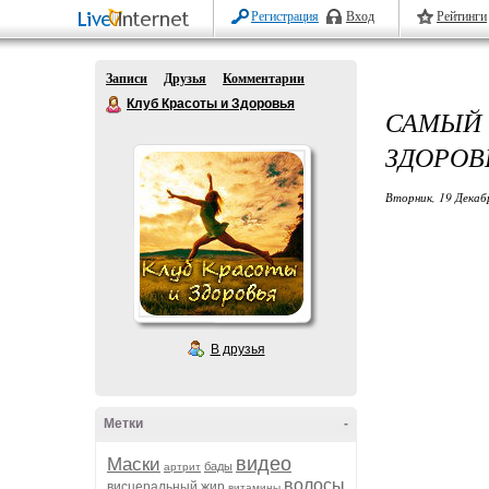
Регистрация
Вход
Рейтинги
Записи
Друзья
Комментарии
Клуб Красоты и Здоровья
САМЫЙ
ЗДОРОВ
Вторник, 19 Декаб
В друзья
Метки
-
видео
Маски
бады
артрит
волосы
висцеральный жир
витамины