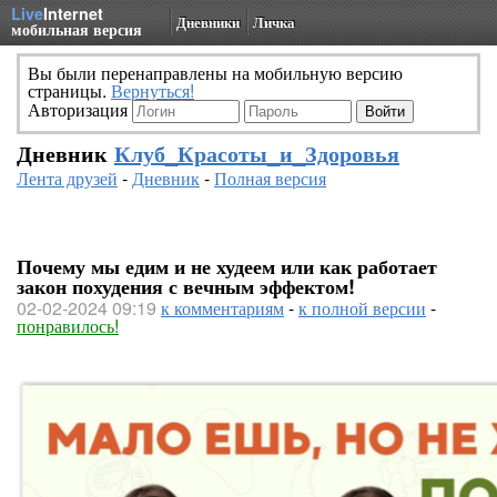
Live
Internet
Дневники
Личка
мобильная версия
Вы были перенаправлены на мобильную версию
страницы.
Вернуться!
Авторизация
Дневник
Клуб_Красоты_и_Здоровья
Лента друзей
-
Дневник
-
Полная версия
Почему мы едим и не худеем или как работает
закон похудения с вечным эффектом!
02-02-2024 09:19
к комментариям
-
к полной версии
-
понравилось!