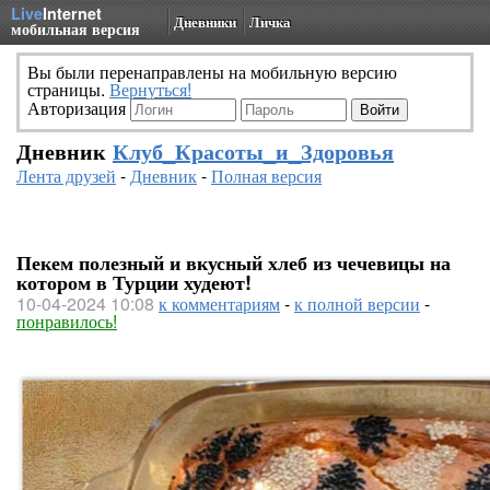
Live
Internet
Дневники
Личка
мобильная версия
Вы были перенаправлены на мобильную версию
страницы.
Вернуться!
Авторизация
Дневник
Клуб_Красоты_и_Здоровья
Лента друзей
-
Дневник
-
Полная версия
Пекем полезный и вкусный хлеб из чечевицы на
котором в Турции худеют!
10-04-2024 10:08
к комментариям
-
к полной версии
-
понравилось!