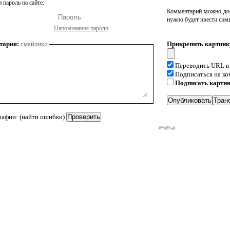
 пароль на сайте:
Комментарий можно доб
нужно будет ввести сим
Напоминание пароля
тария:
смайлики
Прикрепить картинк
Переводить URL в
Подписаться на к
Подписать карти
рафии: (найти ошибки)