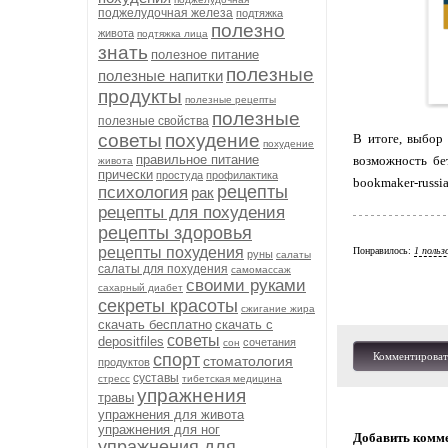
поджелудочная железа
подтяжка
полезно
живота
подтяжка лица
знать
полезное питание
полезные
полезные напитки
продукты
полезные рецепты
полезные
полезные свойства
советы
похудение
В итоге, выбор
похудение
правильное питание
возможность бе
живота
прически
простуда
профилактика
bookmaker-russi
рецепты
психология
рак
рецепты для похудения
рецепты здоровья
рецепты похудения
Понравилось:
1 польз
руны
салаты
салаты для похудения
самомассаж
своими руками
сахарный диабет
секреты красоты
сжигание жира
скачать бесплатно
скачать с
советы
depositfiles
сочетания
сон
спорт
Комментироват
стоматология
продуктов
суставы
стресс
тибетская медицина
упражнения
травы
упражнения для живота
упражнения для ног
Добавить комм
упражнения для