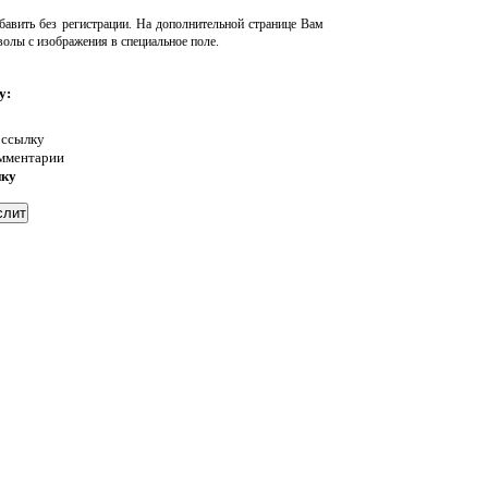
авить без регистрации. На дополнительной странице Вам
волы с изображения в специальное поле.
у:
 ссылку
омментарии
нку