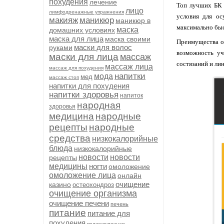
похудения
лечение
Топ лучших БК 
лицо
лимфодренажные упражнения
условия для о
макияж
маникюр
маникюр в
максимально бы
маска
домашних условиях
маска для лица
маска своими
Преимущества о
маски для волос
руками
возможность уч
маски для лица
массаж
состязаний и лин
массаж лица
массаж для похудения
напитки
мода
мед
массаж стоп
напитки для похудения
напитки здоровья
напиток
народная
здоровья
медицина
народные
рецепты
народные
средства
низкокалорийные
блюда
низкокалорийные
новости
новости
рецепты
медицины
ногти
омоложение
омоложение лица
онлайн
очищение
казино
остеохондроз
очищение организма
очищение печени
печень
питание
питание для
похудения
поджелудочная