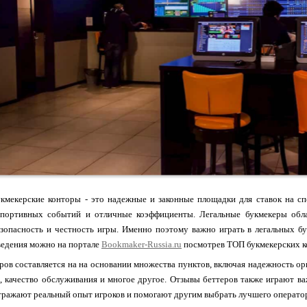
кмекерские конторы - это надежные и законные площадки для ставок на с
портивных событий и отличные коэффициенты. Легальные букмекеры облад
зопасность и честность игры. Именно поэтому важно играть в легальных б
ведения можно на портале
Bookmaker-Russia.ru
посмотрев ТОП букмекерских ко
ров составляется на на основании множества пунктов, включая надежность ор
, качество обслуживания и многое другое. Отзывы беттеров также играют в
тражают реальный опыт игроков и помогают другим выбрать лучшего операто