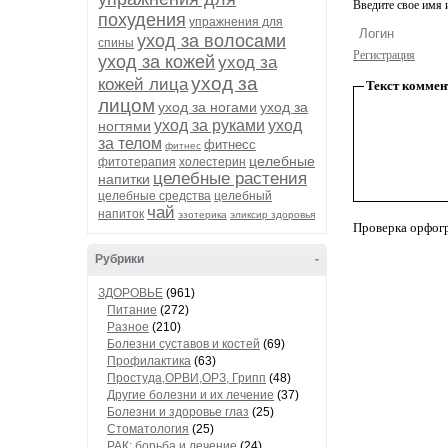
Введите свое имя и
похудения
упражнения для
уход за волосами
спины
Регистрация
уход за кожей
уход за
уход за
кожей лица
Текст коммен
лицом
уход за ногами
уход за
уход за руками
уход
ногтями
за телом
фитнесс
фитнес
целебные
фитотерапия
холестерин
целебные растения
напитки
целебные средства
целебный
чай
напиток
эзотерика
эликсир здоровья
Проверка орфог
Рубрики
-
ЗДОРОВЬЕ
(961)
Питание
(272)
Разное
(210)
Болезни суставов и костей
(69)
Профилактика
(63)
Простуда,ОРВИ,ОРЗ, Грипп
(48)
Другие болезни и их лечение
(37)
Болезни и здоровье глаз
(25)
Стоматология
(25)
РАК: борьба и лечение
(24)