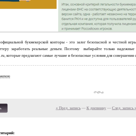
 официальной букмекерской конторы - это залог безопасной и честной игры
ттеру заработать реальные деньги. Поэтому выбирайте только надежные
a.ru, которые предлагают самые лучшие и безопасные условия для совершения с
ователю
« Пред. запись
—
К дневнику
—
След. запись 
ь
ентарий: