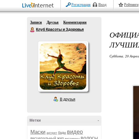
Регистрация
Вход
Рейтинги
Записи
Друзья
Комментарии
Клуб Красоты и Здоровья
ОФИЦИ
ЛУЧШИХ
Суббота, 20 Апрел
В друзья
Метки
-
видео
Маски
бады
артрит
волосы
висцеральный жир
витамины