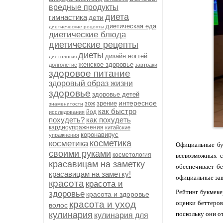
вредные продукты
диета
гимнастика
дети
диетическая еда
диетиеческие рецепты
диетические блюда
диетические рецепты
диеты
дизайн ногтей
диетология
женское здоровье
долголетие
завтраки
здоровое питание
здоровый образ жизни
здоровье
здоровье детей
интересное
зрение
зож
знаменитости
как быстро
йод
исследования
похудеть?
как похудеть
кардиоупражнения
китайские
коронавирус
упражнения
косметика
косметика
Официальные бу
своими руками
косметология
всевозможных с
красавицам на заметку
обеспечивает бе
красавицам на заметку!
официальные за
красота
красота и
Рейтинг букмеке
здоровье
красота и здоровье
красота и уход
оценки беттеров
волос
кулинария
поскольку они о
кулинария для