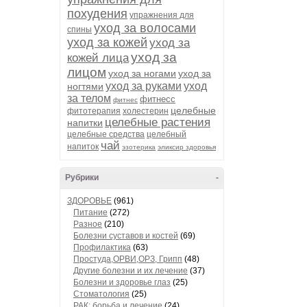
похудения
упражнения для
уход за волосами
спины
уход за кожей
уход за
уход за
кожей лица
лицом
уход за ногами
уход за
уход за руками
уход
ногтями
за телом
фитнесс
фитнес
целебные
фитотерапия
холестерин
целебные растения
напитки
целебные средства
целебный
чай
напиток
эзотерика
эликсир здоровья
Рубрики
-
ЗДОРОВЬЕ
(961)
Питание
(272)
Разное
(210)
Болезни суставов и костей
(69)
Профилактика
(63)
Простуда,ОРВИ,ОРЗ, Грипп
(48)
Другие болезни и их лечение
(37)
Болезни и здоровье глаз
(25)
Стоматология
(25)
РАК: борьба и лечение
(24)