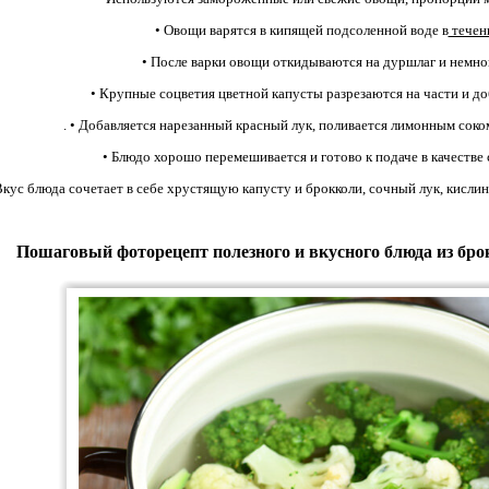
• Овощи варятся в кипящей подсоленной воде в
течени
• После варки овощи откидываются на дуршлаг и немно
• Крупные соцветия цветной капусты разрезаются на части и до
. • Добавляется нарезанный красный лук, поливается лимонным соко
• Блюдо хорошо перемешивается и готово к подаче в качестве 
Вкус блюда сочетает в себе хрустящую капусту и брокколи, сочный лук, кисли
Пошаговый фоторецепт полезного и вкусного блюда из бро