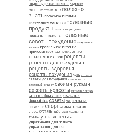
поджелудочная железа
подтяжка
полезно
живота
подтяжка лица
знать
полезное питание
полезные
полезные напитки
продукты
полезные рецепты
полезные
полезные свойства
советы
похудение
похудение
правильное питание
живота
прически
простуда
профилактика
рецепты
психология
рак
рецепты для похудения
рецепты здоровья
рецепты похудения
руны
салаты
салаты для похудения
самомассаж
своими руками
сахарный диабет
секреты красоты
сжигание жира
скачать бесплатно
скачать с
советы
depositfiles
сочетания
сон
спорт
стоматология
продуктов
суставы
стресс
тибетская медицина
упражнения
травы
упражнения для живота
упражнения для ног
упражнения для