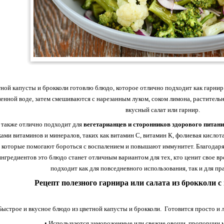
ной капусты и брокколи готовлю блюдо, которое отлично подходит как гарнир
ленной воде, затем смешиваются с нарезанным луком, соком лимона, растительн
вкусный салат или гарнир.
 также отлично подходит для
вегетарианцев и сторонников здорового питан
ами витаминов и минералов, таких как витамин С, витамин К, фолиевая кислот
 которые помогают бороться с воспалением и повышают иммунитет. Благодар
ингредиентов это блюдо станет отличным вариантом для тех, кто ценит свое вре
подходит как для повседневного использования, так и для пр
Рецепт полезного гарнира или салата из брокколи с
Быстрое и вкусное блюдо из цветной капусты и брокколи. Готовится просто и ле
• Используются замороженные или свежие овощи, пропорции м