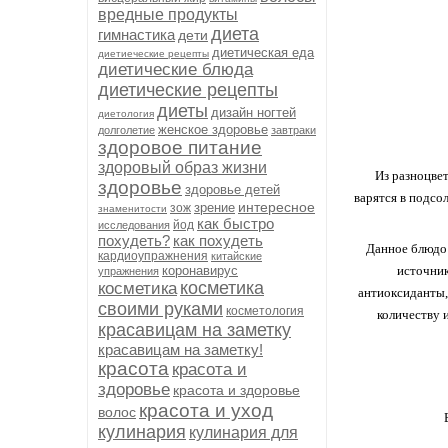
вредные продукты
диета
гимнастика
дети
диетическая еда
диетиеческие рецепты
диетические блюда
диетические рецепты
диеты
дизайн ногтей
диетология
женское здоровье
долголетие
завтраки
здоровое питание
здоровый образ жизни
Из разноцвет
здоровье
здоровье детей
варятся в подсо
интересное
зрение
зож
знаменитости
как быстро
йод
исследования
похудеть?
как похудеть
Данное блюдо
кардиоупражнения
китайские
коронавирус
источник
упражнения
косметика
косметика
антиоксиданты,
своими руками
косметология
количеству 
красавицам на заметку
красавицам на заметку!
красота
красота и
здоровье
красота и здоровье
красота и уход
волос
кулинария
кулинария для