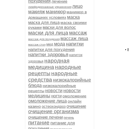
похудения
лечение
лицо
лимфодренажные упражнения
макияж
маникюр
маникюр в
маска
домашних условиях
маска для лица
маска своими
маски для волос
руками
маски для лица
массаж
массаж лица
массаж для похудения
напитки
мода
мед
массаж стоп
напитки для похудения
• 
напитки здоровья
напиток
народная
здоровья
медицина
народные
рецепты
народные
средства
низкокалорийные
блюда
низкокалорийные
новости
новости
рецепты
медицины
ногти
омоложение
омоложение лица
онлайн
очищение
казино
остеохондроз
очищение организма
очищение печени
печень
питание
питание для
похудения
поджелудочная