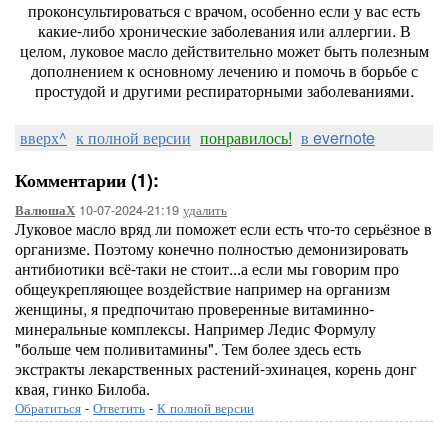
проконсультироваться с врачом, особенно если у вас есть
какие-либо хронические заболевания или аллергии. В
целом, луковое масло действительно может быть полезным
дополнением к основному лечению и помочь в борьбе с
простудой и другими респираторными заболеваниями.
вверх^
к полной версии
понравилось!
в evernote
Комментарии (1):
10-07-2024-21:19
удалить
ВалюшаХ
Луковое масло вряд ли поможет если есть что-то серьёзное в
организме. Поэтому конечно полностью демонизировать
антибиотики всё-таки не стоит...а если мы говорим про
общеукрепляющее воздействие например на организм
женщины, я предпочитаю проверенные витаминно-
минеральные комплексы. Например Ледис Формулу
"больше чем поливитамины". Тем более здесь есть
экстракты лекарственных растений-эхинацея, корень донг
квая, гинко Билоба.
Обратиться
-
Ответить
-
К полной версии