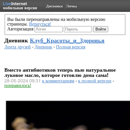
Live
Internet
Дневники
Личка
мобильная версия
Вы были перенаправлены на мобильную версию
страницы.
Вернуться!
Авторизация
Дневник
Клуб_Красоты_и_Здоровья
Лента друзей
-
Дневник
-
Полная версия
Вместо антибиотиков теперь пью натуральное
луковое масло, которое готовлю дома сама!
28-05-2024 09:31
к комментариям
-
к полной версии
-
понравилось!