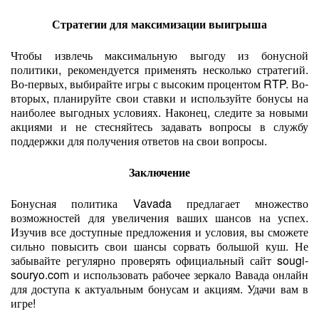
Стратегии для максимизации выигрыша
Чтобы извлечь максимальную выгоду из бонусной
политики, рекомендуется применять несколько стратегий.
Во-первых, выбирайте игры с высоким процентом RTP. Во-
вторых, планируйте свои ставки и используйте бонусы на
наиболее выгодных условиях. Наконец, следите за новыми
акциями и не стесняйтесь задавать вопросы в службу
поддержки для получения ответов на свои вопросы.
Заключение
Бонусная политика Vavada предлагает множество
возможностей для увеличения ваших шансов на успех.
Изучив все доступные предложения и условия, вы сможете
сильно повысить свои шансы сорвать большой куш. Не
забывайте регулярно проверять официальный сайт sougi-
souryo.com и использовать рабочее зеркало Вавада онлайн
для доступа к актуальным бонусам и акциям. Удачи вам в
игре!