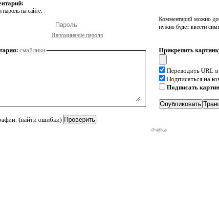
ентарий:
 пароль на сайте:
Комментарий можно доб
нужно будет ввести сим
Напоминание пароля
тария:
смайлики
Прикрепить картинк
Переводить URL в
Подписаться на к
Подписать карти
рафии: (найти ошибки)