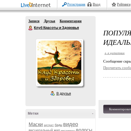
Регистрация
Вход
Рейтинги
Записи
Друзья
Комментарии
Клуб Красоты и Здоровья
ПОПУЛ
ИДЕАЛЬ
+ в цитатник
Cообщение скры
Прочитать сооб
В друзья
Комментироват
Метки
-
видео
Маски
бады
артрит
волосы
висцеральный жир
витамины