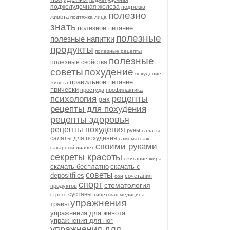
поджелудочная железа
подтяжка
полезно
живота
подтяжка лица
знать
полезное питание
полезные
полезные напитки
продукты
полезные рецепты
полезные
полезные свойства
советы
похудение
похудение
правильное питание
живота
прически
простуда
профилактика
рецепты
психология
рак
рецепты для похудения
рецепты здоровья
рецепты похудения
руны
салаты
салаты для похудения
самомассаж
своими руками
сахарный диабет
секреты красоты
сжигание жира
скачать бесплатно
скачать с
советы
depositfiles
сочетания
сон
спорт
стоматология
продуктов
суставы
стресс
тибетская медицина
упражнения
травы
упражнения для живота
упражнения для ног
упражнения для