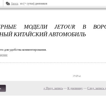
Авось
из (+ сутки) дневников
ЯРНЫЕ МОДЕЛИ JETOUR В ВОР
НЫЙ КИТАЙСКИЙ АВТОМОБИЛЬ
то для удобства комментирования.
щение
« Пред. запись
—
К дневнику
—
След. запись 
ь