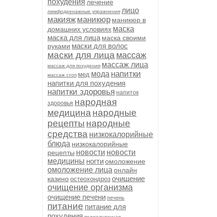
похудения
лечение
лицо
лимфодренажные упражнения
макияж
маникюр
маникюр в
маска
домашних условиях
маска для лица
маска своими
маски для волос
руками
маски для лица
массаж
массаж лица
массаж для похудения
напитки
мода
мед
массаж стоп
напитки для похудения
напитки здоровья
напиток
народная
здоровья
медицина
народные
рецепты
народные
средства
низкокалорийные
блюда
низкокалорийные
новости
новости
рецепты
медицины
ногти
омоложение
омоложение лица
онлайн
очищение
казино
остеохондроз
очищение организма
очищение печени
печень
питание
питание для
похудения
поджелудочная