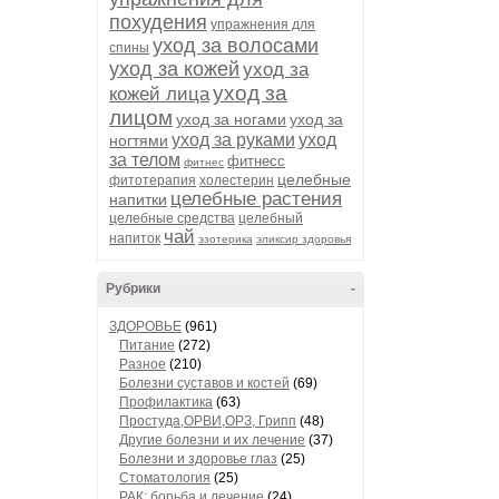
похудения
упражнения для
уход за волосами
спины
уход за кожей
уход за
уход за
кожей лица
лицом
уход за ногами
уход за
уход за руками
уход
ногтями
за телом
фитнесс
фитнес
целебные
фитотерапия
холестерин
целебные растения
напитки
целебные средства
целебный
чай
напиток
эзотерика
эликсир здоровья
Рубрики
-
ЗДОРОВЬЕ
(961)
Питание
(272)
Разное
(210)
Болезни суставов и костей
(69)
Профилактика
(63)
Простуда,ОРВИ,ОРЗ, Грипп
(48)
Другие болезни и их лечение
(37)
Болезни и здоровье глаз
(25)
Стоматология
(25)
РАК: борьба и лечение
(24)