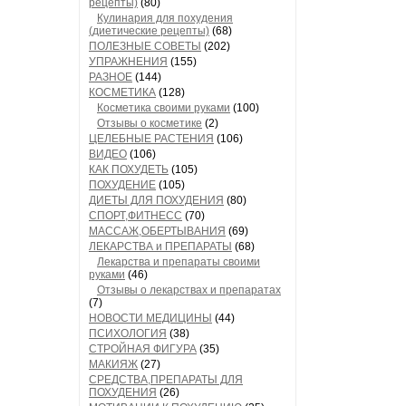
рецепты)
(80)
Кулинария для похудения
(диетические рецепты)
(68)
ПОЛЕЗНЫЕ СОВЕТЫ
(202)
УПРАЖНЕНИЯ
(155)
РАЗНОЕ
(144)
КОСМЕТИКА
(128)
Косметика своими руками
(100)
Отзывы о косметике
(2)
ЦЕЛЕБНЫЕ РАСТЕНИЯ
(106)
ВИДЕО
(106)
КАК ПОХУДЕТЬ
(105)
ПОХУДЕНИЕ
(105)
ДИЕТЫ ДЛЯ ПОХУДЕНИЯ
(80)
СПОРТ,ФИТНЕСС
(70)
МАССАЖ,ОБЕРТЫВАНИЯ
(69)
ЛЕКАРСТВА и ПРЕПАРАТЫ
(68)
Лекарства и препараты своими
руками
(46)
Отзывы о лекарствах и препаратах
(7)
НОВОСТИ МЕДИЦИНЫ
(44)
ПСИХОЛОГИЯ
(38)
СТРОЙНАЯ ФИГУРА
(35)
МАКИЯЖ
(27)
СРЕДСТВА,ПРЕПАРАТЫ ДЛЯ
ПОХУДЕНИЯ
(26)