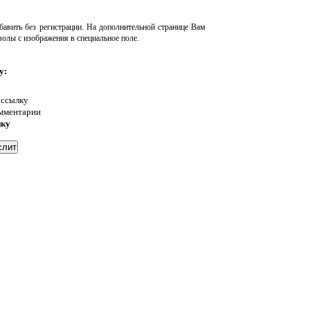
авить без регистрации. На дополнительной странице Вам
волы с изображения в специальное поле.
у:
 ссылку
омментарии
нку