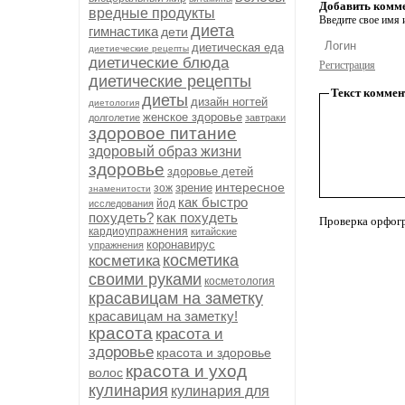
Добавить комм
вредные продукты
Введите свое имя и
диета
гимнастика
дети
диетическая еда
диетиеческие рецепты
диетические блюда
Регистрация
диетические рецепты
Текст коммен
диеты
дизайн ногтей
диетология
женское здоровье
долголетие
завтраки
здоровое питание
здоровый образ жизни
здоровье
здоровье детей
интересное
зрение
зож
знаменитости
как быстро
йод
исследования
похудеть?
как похудеть
Проверка орфог
кардиоупражнения
китайские
коронавирус
упражнения
косметика
косметика
своими руками
косметология
красавицам на заметку
красавицам на заметку!
красота
красота и
здоровье
красота и здоровье
красота и уход
волос
кулинария
кулинария для