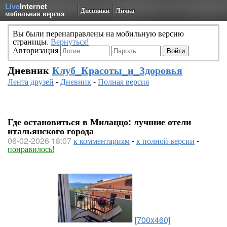
Live
Internet
Дневники
Личка
мобильная версия
Вы были перенаправлены на мобильную версию
страницы.
Вернуться!
Авторизация
Дневник
Клуб_Красоты_и_Здоровья
Лента друзей
-
Дневник
-
Полная версия
Где остановиться в Милаццо: лучшие отели
итальянского города
06-02-2026 18:07
к комментариям
-
к полной версии
-
понравилось!
[700x460]