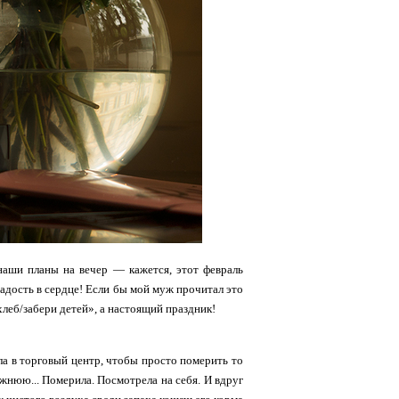
и, наши планы на вечер — кажется, этот февраль
/радость в сердце! Если бы мой муж прочитал это
 хлеб/забери детей», а настоящий праздник!
ула в торговый центр, чтобы просто померить то
режнюю... Померила. Посмотрела на себя. И вдруг