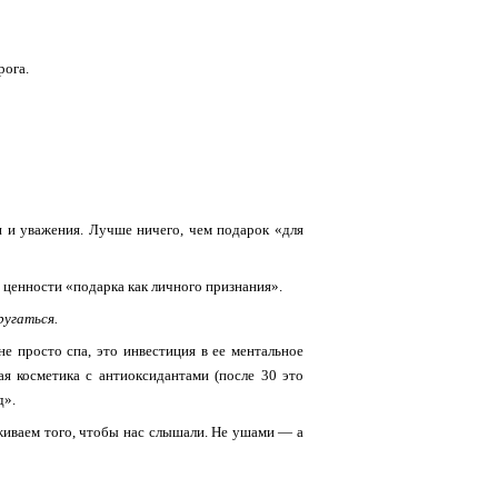
рога.
 и уважения. Лучше ничего, чем подарок «для
 ценности «подарка как личного признания».
ругаться.
е просто спа, это инвестиция в ее ментальное
ая косметика с антиоксидантами (после 30 это
д».
луживаем того, чтобы нас слышали. Не ушами — а