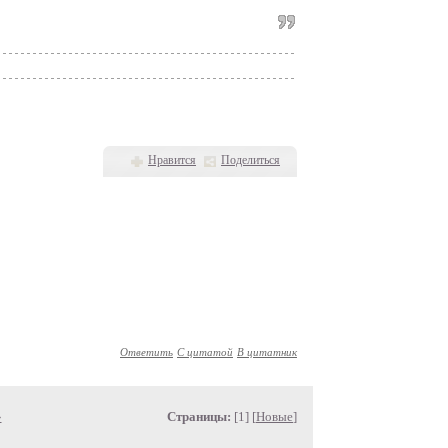
Нравится
Поделиться
Ответить
С цитатой
В цитатник
»
Страницы:
[1] [
Новые
]