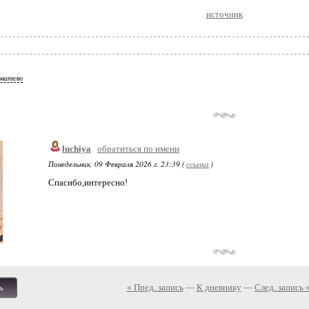
источник
ователю
luchiya
обратиться по имени
Понедельник, 09 Февраля 2026 г. 23:39 (
ссылка
)
Спасибо,интересно!
« Пред. запись
—
К дневнику
—
След. запись 
ь