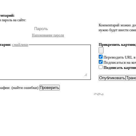
ентарий:
 пароль на сайте:
Комментарий можно доб
нужно будет ввести сим
Напоминание пароля
тария:
смайлики
Прикрепить картинк
Переводить URL в
Подписаться на к
Подписать карти
рафии: (найти ошибки)