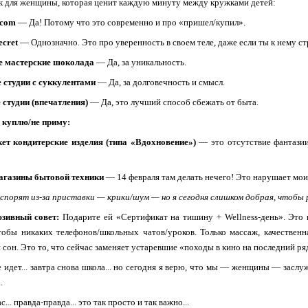
ак для женщины, которая ценит каждую минуту между кружками детей:
.com
— Да! Потому что это современно и про «пришел/купил».
ecret
— Однозначно. Это про уверенность в своем теле, даже если ты к нему ст
 мастерские шоколада
— Да, за уникальность.
 студии с суккулентами
— Да, за долговечность и смысл.
студии (впечатления)
— Да, это лучший способ сбежать от быта.
е куплю/не приму:
ет кондитерские изделия (типа «Вдохновение»)
— это отсутствие фантазии
агазины бытовой техники
— 14 февраля там делать нечего! Это нарушает мои
спорят из-за приставки — крики/шум — но я сегодня слишком добрая, чтобы 
зивный совет:
Подарите ей «Сертификат на тишину + Wellness-день». Это н
тобы никаких телефонов/школьных чатов/уроков. Только массаж, качественн
и сон. Это то, что сейчас заменяет устаревшие «походы в кино на последний ря
все идет... завтра снова школа... но сегодня я верю, что мы — женщины — зас
.
... правда-правда... это так просто и так важно...