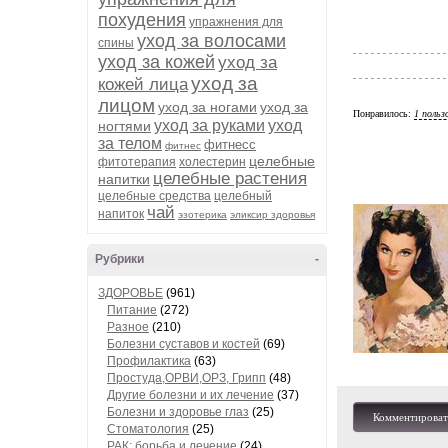
похудения
упражнения для
уход за волосами
спины
уход за кожей
уход за
уход за
кожей лица
лицом
уход за ногами
уход за
Понравилось:
1 польз
уход за руками
уход
ногтями
за телом
фитнесс
фитнес
целебные
фитотерапия
холестерин
целебные растения
напитки
целебные средства
целебный
чай
напиток
эзотерика
эликсир здоровья
Рубрики
-
ЗДОРОВЬЕ
(961)
Питание
(272)
Разное
(210)
Болезни суставов и костей
(69)
Профилактика
(63)
Простуда,ОРВИ,ОРЗ, Грипп
(48)
Другие болезни и их лечение
(37)
Болезни и здоровье глаз
(25)
Комментироват
Стоматология
(25)
РАК: борьба и лечение
(24)