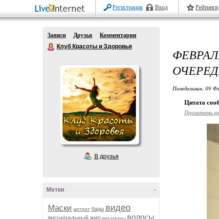
Регистрация
Вход
Рейтинги
Записи
Друзья
Комментарии
Клуб Красоты и Здоровья
ФЕВРАЛЬ
ОЧЕРЕД
Понедельник, 09 Фе
Цитата со
Прочитать ц
В друзья
Метки
-
видео
Маски
бады
артрит
волосы
висцеральный жир
витамины