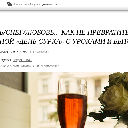
Авось
из (+ сутки) дневников
/СНЕГ/ЛЮБОВЬ... КАК НЕ ПРЕВРАТИТЬ
НОЙ «ДЕНЬ СУРКА» С УРОКАМИ И БЫ
враля 2026 г. 21:09
+ в цитатник
общения
Pepel_Rozi
еликом
В свой цитатник или сообщество!