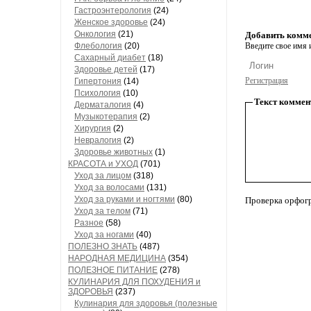
Гастроэнтерология
(24)
Женское здоровье
(24)
Онкология
(21)
Добавить комм
Флебология
(20)
Введите свое имя и
Сахарный диабет
(18)
Здоровье детей
(17)
Регистрация
Гипертония
(14)
Психология
(10)
Текст коммен
Дерматалогия
(4)
Музыкотерапия
(2)
Хирургия
(2)
Невралогия
(2)
Здоровье животных
(1)
КРАСОТА и УХОД
(701)
Уход за лицом
(318)
Уход за волосами
(131)
Уход за руками и ногтями
(80)
Проверка орфог
Уход за телом
(71)
Разное
(58)
Уход за ногами
(40)
ПОЛЕЗНО ЗНАТЬ
(487)
НАРОДНАЯ МЕДИЦИНА
(354)
ПОЛЕЗНОЕ ПИТАНИЕ
(278)
КУЛИНАРИЯ ДЛЯ ПОХУДЕНИЯ и
ЗДОРОВЬЯ
(237)
Кулинария для здоровья (полезные