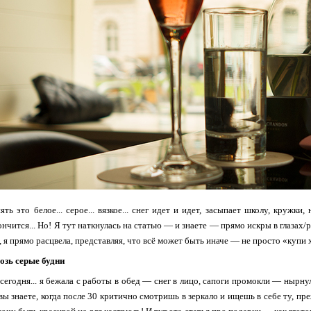
ять это белое... серое... вязкое... снег идет и идет, засыпает школу, кружк
ончится... Но! Я тут наткнулась на статью — и знаете — прямо искры в глазах
, я прямо расцвела, представляя, что всё может быть иначе — не просто «купи
озь серые будни
и сегодня... я бежала с работы в обед — снег в лицо, сапоги промокли — нырн
 вы знаете, когда после 30 критично смотришь в зеркало и ищешь в себе ту, п