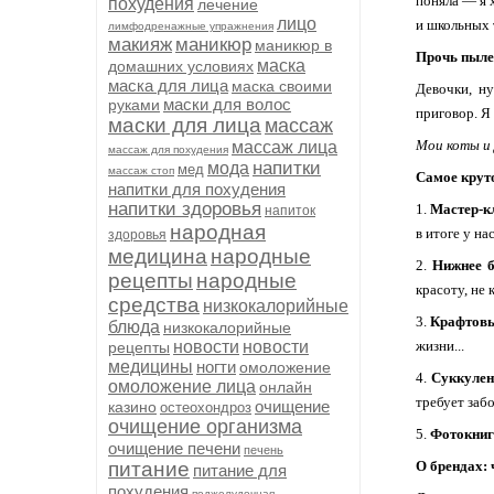
поняла — я 
похудения
лечение
лицо
и школьных 
лимфодренажные упражнения
макияж
маникюр
маникюр в
Прочь пыле
маска
домашних условиях
маска для лица
маска своими
Девочки, ну
маски для волос
руками
приговор. Я 
маски для лица
массаж
Мои коты и 
массаж лица
массаж для похудения
напитки
мода
мед
массаж стоп
Самое крут
напитки для похудения
напитки здоровья
1.
Мастер-кл
напиток
народная
в итоге у на
здоровья
медицина
народные
2.
Нижнее б
рецепты
народные
красоту, не 
средства
низкокалорийные
3.
Крафтовы
блюда
низкокалорийные
новости
новости
жизни...
рецепты
медицины
ногти
омоложение
4.
Суккулен
омоложение лица
онлайн
требует забо
очищение
казино
остеохондроз
очищение организма
5.
Фотокниг
очищение печени
печень
питание
О брендах: 
питание для
похудения
поджелудочная