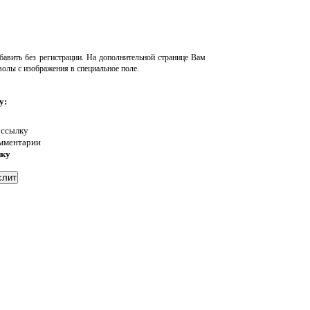
авить без регистрации. На дополнительной странице Вам
волы с изображения в специальное поле.
у:
 ссылку
омментарии
нку