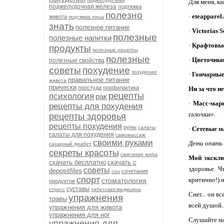
Для меня, к
поджелудочная железа
подтяжка
полезно
·
eteapparel
живота
подтяжка лица
знать
полезное питание
·
Victorias S
полезные
полезные напитки
·
Крафтовые
продукты
полезные рецепты
полезные
·
Цветочные
полезные свойства
советы
похудение
похудение
·
Гончарные 
правильное питание
живота
прически
простуда
профилактика
Ни за что н
рецепты
психология
рак
·
Масс-марк
рецепты для похудения
галочки».
рецепты здоровья
рецепты похудения
руны
салаты
·
Сетевые м
салаты для похудения
самомассаж
своими руками
Дети опять 
сахарный диабет
секреты красоты
сжигание жира
Мой эксклю
скачать бесплатно
скачать с
здоровье. Ч
советы
depositfiles
сочетания
сон
спорт
критично!) 
стоматология
продуктов
суставы
стресс
тибетская медицина
Снег... он 
упражнения
травы
всей душой..
упражнения для живота
упражнения для ног
Слушайте нас
упражнения для