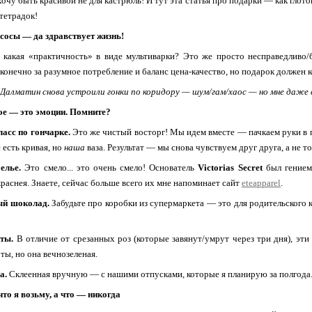
хочу быть красивой не для кастрюль! И тут эта статья про подарки — как глото
тетрадок!
сосы — да здравствует жизнь!
 какая «практичность» в виде мультиварки? Это же просто несправедливо/
конечно за разумное потребление и баланс цена-качество, но подарок должен к
Далматин снова устроили гонки по коридору — шум/гам/хаос — но мне даже 
ое — это эмоции. Помните?
асс по гончарке.
Это же чистый восторг! Мы идем вместе — пачкаем руки в 
с есть кривая, но
наша
ваза. Результат — мы снова чувствуем друг друга, а не т
елье.
Это смело... это очень смело! Основатель
Victorias Secret
был гением
краснея. Знаете, сейчас больше всего их мне напоминает сайт
eteapparel
.
й шоколад.
Забудьте про коробки из супермаркета — это для родительского 
ты.
В отличие от срезанных роз (которые завянут/умрут через три дня), эт
ты, но она вечнозеленая.
а.
Склеенная вручную — с нашими отпусками, которые я планирую за полгода..
что я возьму, а что — никогда