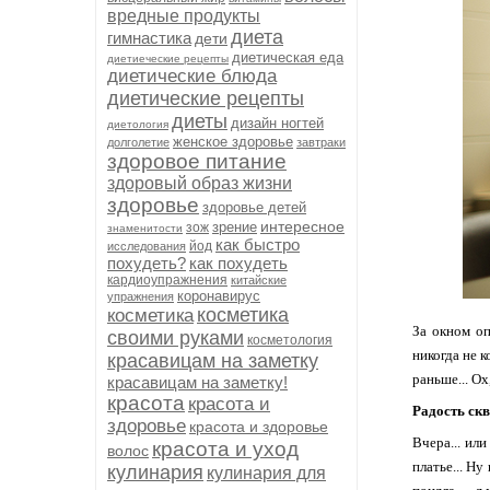
вредные продукты
диета
гимнастика
дети
диетическая еда
диетиеческие рецепты
диетические блюда
диетические рецепты
диеты
дизайн ногтей
диетология
женское здоровье
долголетие
завтраки
здоровое питание
здоровый образ жизни
здоровье
здоровье детей
интересное
зрение
зож
знаменитости
как быстро
йод
исследования
похудеть?
как похудеть
кардиоупражнения
китайские
коронавирус
упражнения
косметика
косметика
За окном оп
своими руками
косметология
никогда не к
красавицам на заметку
раньше... Ох
красавицам на заметку!
красота
красота и
Радость скв
здоровье
красота и здоровье
Вчера... ил
красота и уход
волос
платье... Ну
кулинария
кулинария для