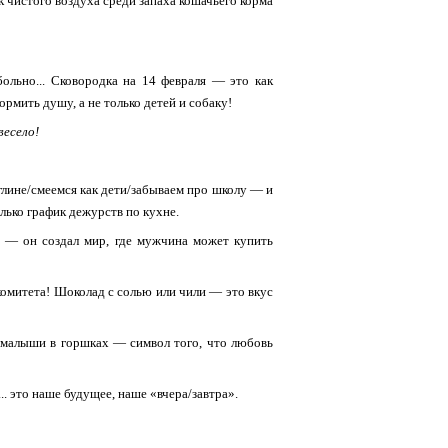
к чистого воздуха среди запаха кошачьего корма
больно... Сковородка на 14 февраля — это как
ормить душу, а не только детей и собаку!
весело!
глине/смеемся как дети/забываем про школу — и
олько график дежурств по кухне.
 — он создал мир, где мужчина может купить
комитета! Шоколад с солью или чили — это вкус
и малыши в горшках — символ того, что любовь
. это наше будущее, наше «вчера/завтра».