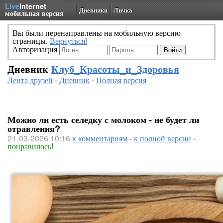
Live
Internet
Дневники
Личка
мобильная версия
Вы были перенаправлены на мобильную версию
страницы.
Вернуться!
Авторизация
Дневник
Клуб_Красоты_и_Здоровья
Лента друзей
-
Дневник
-
Полная версия
Можно ли есть селедку с молоком - не будет ли
отравления?
21-03-2026 10:16
к комментариям
-
к полной версии
-
понравилось!