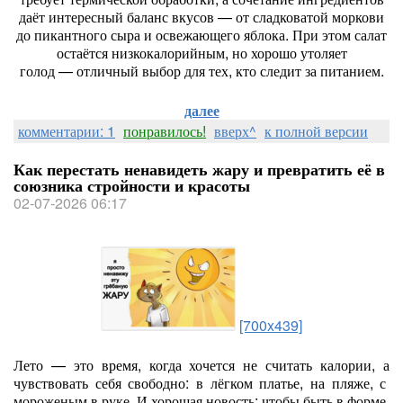
даёт
интересный
баланс
вкусов
— от
сладковатой
моркови
до
пикантного
сыра
и
освежающего
яблока.
При
этом
салат
остаётся
низкокалорийным,
но
хорошо
утоляет
голод
— отличный
выбор
для
тех,
кто
следит
за
питанием.
далее
комментарии: 1
понравилось!
вверх^
к полной версии
Как перестать ненавидеть жару и превратить её в
союзника стройности и красоты
02-07-2026 06:17
[700x439]
Лето
— это
время,
когда
хочется
не
считать
калории,
а
чувствовать
себя
свободно:
в
лёгком
платье,
на
пляже,
с
мороженым
в
руке.
И
хорошая
новость:
чтобы
быть
в
форме,