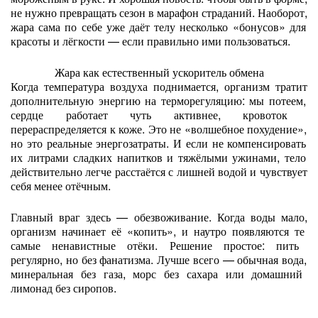
не
нужно
превращать
сезон
в
марафон
страданий.
Наоборот,
жара
сама
по
себе
уже
даёт
телу
несколько
«бонусов»
для
красоты
и
лёгкости
— если
правильно
ими
пользоваться.
Жара
как
естественный
ускоритель
обмена
Когда
температура
воздуха
поднимается,
организм
тратит
дополнительную
энергию
на
терморегуляцию:
мы
потеем,
сердце
работает
чуть
активнее,
кровоток
перераспределяется
к
коже.
Это
не
«волшебное
похудение»,
но
это
реальные
энергозатраты.
И
если
не
компенсировать
их
литрами
сладких
напитков
и
тяжёлыми
ужинами,
тело
действительно
легче
расстаётся
с
лишней
водой
и
чувствует
себя
менее
отёчным.
Главный
враг
здесь
— обезвоживание.
Когда
воды
мало,
организм
начинает
её
«копить»,
и
наутро
появляются
те
самые
ненавистные
отёки.
Решение
простое:
пить
регулярно,
но
без
фанатизма.
Лучше
всего
— обычная
вода,
минеральная
без
газа,
морс
без
сахара
или
домашний
лимонад
без
сиропов.