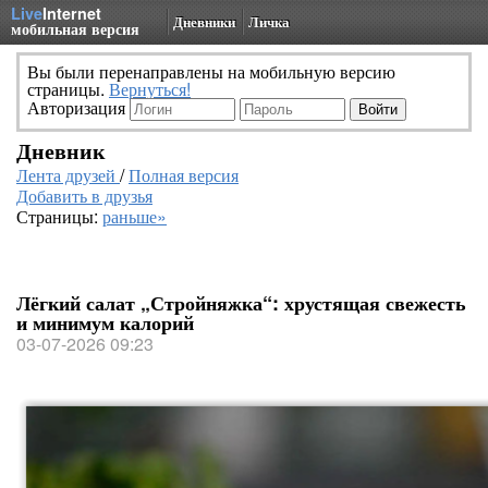
Live
Internet
Дневники
Личка
мобильная версия
Вы были перенаправлены на мобильную версию
страницы.
Вернуться!
Авторизация
Дневник
Лента друзей
/
Полная версия
Добавить в друзья
Страницы:
раньше»
Лёгкий салат „Стройняжка“: хрустящая свежесть
и минимум калорий
03-07-2026 09:23