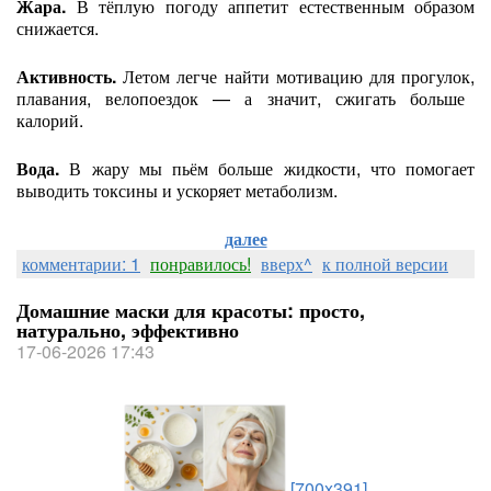
Жара.
В
тёплую
погоду
аппетит
естественным
образом
снижается.
Активность.
Летом
легче
найти
мотивацию
для
прогулок,
плавания,
велопоездок
— а
значит,
сжигать
больше
калорий.
Вода.
В
жару
мы
пьём
больше
жидкости,
что
помогает
выводить
токсины
и
ускоряет
метаболизм.
далее
комментарии: 1
понравилось!
вверх^
к полной версии
Домашние маски для красоты: просто,
натурально, эффективно
17-06-2026 17:43
[700x391]