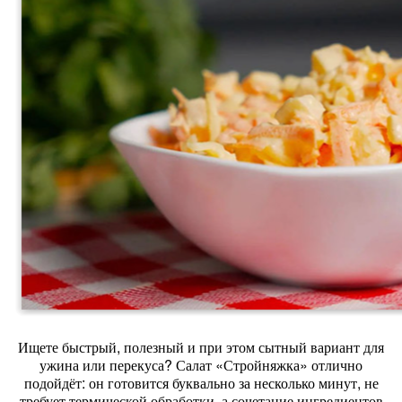
Ищете
быстрый,
полезный
и
при
этом
сытный
вариант
для
ужина
или
перекуса?
Салат
«Стройняжка»
отлично
подойдёт:
он
готовится
буквально
за
несколько
минут,
не
требует
термической
обработки,
а
сочетание
ингредиентов