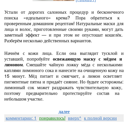
Устали
от
дорогих
салонных
процедур
и
бесконечного
поиска
«идеального»
крема?
Пора
обратиться
к
проверенным
домашним
рецептам!
Натуральные
маски
для
лица
и
волос,
приготовленные
своими
руками,
могут
дать
заметный
эффект
— и
при
этом
не
опустошат
кошелёк.
Разберём
несколько
действенных
вариантов.
Начнём
с
кожи
лица.
Если
она
выглядит
тусклой
и
уставшей,
попробуйте
освежающую
маску
с
мёдом
и
лимоном
.
Смешайте
чайную
ложку
мёда
с
несколькими
каплями
лимонного
сока
и
нанесите
на
очищенную
кожу
на
15
минут.
Мёд
питает
и
смягчает,
а
лимон
осветляет
пигментные
пятна
и
придаёт
сияние.
Но
будьте
осторожны:
лимонный
сок
может
раздражать
чувствительную
кожу,
поэтому
предварительно
протестируйте
состав
на
небольшом
участке.
далее
комментарии: 1
понравилось!
вверх^
к полной версии