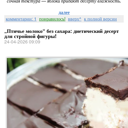
сочная текстура — яблоки придают десерту влажность.
далее
комментарии: 1
понравилось!
вверх^
к полной версии
„Птичье молоко“ без сахара: диетический десерт
для стройной фигуры!
24-04-2026 09:09