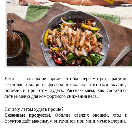
Лето
— идеальное
время,
чтобы
пересмотреть
рацион:
сезонные
овощи
и
фрукты
позволяют
питаться
вкусно,
полезно
и
при
этом
худеть.
Рассказываем,
как
составить
летнее
меню
для
комфортного
снижения
веса.
Почему
летом
худеть
проще?
Сезонные
продукты.
Обилие
свежих
овощей,
ягод
и
фруктов
даёт
максимум
витаминов
при
минимуме
калорий.