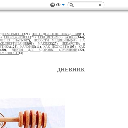
УДЕЕМ ВМЕСТЕ
(21),
ФОТО ДО/ПОСЛЕ ПОХУДЕНИЯ
(1),
6),
СПОРТ,ФИТНЕСС
(70),
СЕКС,ИНТИМ
(9),
РАЗНОЕ
(144),
ЛЕЗНО ЗНАТЬ
(487),
НОВОСТИ МЕДИЦИНЫ
(44),
НА
АЖ,ОБЕРТЫВАНИЯ
(69),
МАКИЯЖ
(27),
ЛЕКАРСТВА и
ЕТИКА
(128),
КАЛОРИИ
(11),
КАК ПОХУДЕТЬ
(105),
КАК
Я
(80),
ДИЕТЫ ДЛЯ ЗДОРОВЬЯ (ЛЕЧЕБНЫЕ)
(22),
РЕМЕННОСТЬ
(4)
ДНЕВНИК