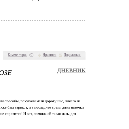
Комментарии
(
0
)
Нравится
Поделиться
ОЗЕ
ДНЕВНИК
али способы, покупали мази дорогущие, ничего не
акже был варикоз, и в последнее время даже язвочки
е справится! И вот, помогла ей такая мазь, для