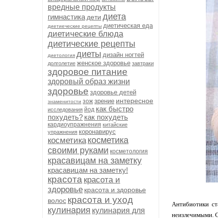
вредные продукты
диета
гимнастика
дети
диетическая еда
диетиеческие рецепты
диетические блюда
диетические рецепты
диеты
дизайн ногтей
диетология
женское здоровье
долголетие
завтраки
здоровое питание
здоровый образ жизни
здоровье
здоровье детей
интересное
зрение
зож
знаменитости
как быстро
йод
исследования
похудеть?
как похудеть
кардиоупражнения
китайские
коронавирус
упражнения
косметика
косметика
своими руками
косметология
красавицам на заметку
красавицам на заметку!
красота
красота и
здоровье
красота и здоровье
красота и уход
волос
Антибиотики ст
кулинария
кулинария для
неизлечимыми. С