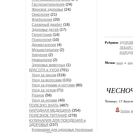
Гастроэнтерология
(24)
Женское здоровье
(24)
Онкология
(21)
Флебология
(20)
Сахарный диабет
(18)
Здоровье детей
(17)
Гипертония
(14)
Психология
(10)
Рубрики:
ЗДОРОВЬ
Дерматалогия
(4)
ЛЕКАРСТ
Музыкотерапия
(2)
НАРОД
Хирургия
(2)
Невралогия
(2)
Метки:
мази
нар
Здоровье животных
(1)
КРАСОТА и УХОД
(701)
Уход за лицом
(318)
Уход за волосами
(131)
Уход за руками и ногтями
(80)
ЧЕСНОЧ
Уход за телом
(71)
Разное
(58)
Уход за ногами
(40)
Четверг, 15 Август
ПОЛЕЗНО ЗНАТЬ
(487)
НАРОДНАЯ МЕДИЦИНА
(354)
lorine
в
ПОЛЕЗНОЕ ПИТАНИЕ
(278)
КУЛИНАРИЯ ДЛЯ ПОХУДЕНИЯ и
ЗДОРОВЬЯ
(237)
Кулинария для здоровья (полезные