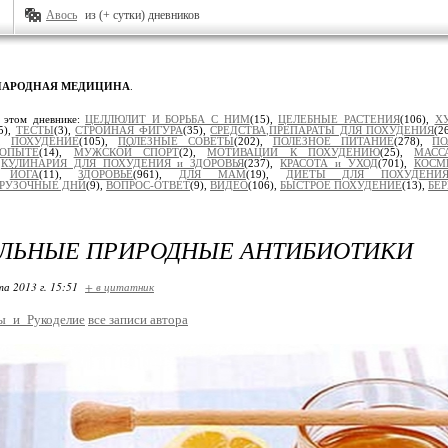
Авось
из (+ сутки) дневников
НАРОДНАЯ МЕДИЦИНА
.
 этом дневнике:
ЦЕЛЛЮЛИТ И БОРЬБА С НИМ
(15),
ЦЕЛЕБНЫЕ РАСТЕНИЯ
(106),
Х
5),
ТЕСТЫ
(3),
СТРОЙНАЯ ФИГУРА
(35),
СРЕДСТВА,ПРЕПАРАТЫ ДЛЯ ПОХУДЕНИЯ
(2
),
ПОХУДЕНИЕ
(105),
ПОЛЕЗНЫЕ СОВЕТЫ
(202),
ПОЛЕЗНОЕ ПИТАНИЕ
(278),
ПО
ОПЫТЕ
(14),
МУЖСКОЙ СПОРТ
(2),
МОТИВАЦИИ К ПОХУДЕНИЮ
(25),
МАСС
,
КУЛИНАРИЯ ДЛЯ ПОХУДЕНИЯ и ЗДОРОВЬЯ
(237),
КРАСОТА и УХОД
(701),
КОСМ
),
ЙОГА
(11),
ЗДОРОВЬЕ
(961),
ДЛЯ МАМ
(19),
ДИЕТЫ ДЛЯ ПОХУДЕНИ
ГРУЗОЧНЫЕ ДНИ
(9),
ВОПРОС-ОТВЕТ
(9),
ВИДЕО
(106),
БЫСТРОЕ ПОХУДЕНИЕ
(13),
БЕ
АЛЬНЫЕ ПРИРОДНЫЕ АНТИБИОТИКИ
та 2013 г. 15:51
+ в цитатник
ы_и_Рукоделие
все записи автора