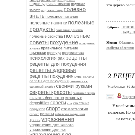
поджелудочная железа
подтяжка
это дерево расш
полезно
живота
подтяжка лица
знать
полезное питание
полезные
полезные напитки
Рубрики:
ПОЛЕЗН
продукты
полезные рецепты
НАРОД
полезные
полезные свойства
советы
похудение
Метки:
Облепиха.
похудение
правильное питание
свойства облепихи
живота
прически
простуда
профилактика
рецепты
психология
рак
рецепты для похудения
рецепты здоровья
2 РЕЦЕ
рецепты похудения
руны
салаты
салаты для похудения
самомассаж
своими руками
Понедельник, 19 Ав
сахарный диабет
секреты красоты
сжигание жира
Рецепт
скачать бесплатно
скачать с
советы
depositfiles
сочетания
сон
У моей мамы 
спорт
стоматология
продуктов
помогало. Но ка
суставы
стресс
тибетская медицина
упражнения
на ногах, 
травы
упражнения для живота
упражнения для ног
упражнения для