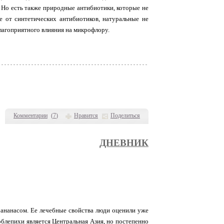
 Но есть также природные антибиотики, которые не
е от синтетических антибиотиков, натуральные не
лагоприятного влияния на микрофлору.
Комментарии
(
7
)
Нравится
Поделиться
ДНЕВНИК
 ананасом. Ее лечебные свойства люди оценили уже
облепихи является Центральная Азия, но постепенно