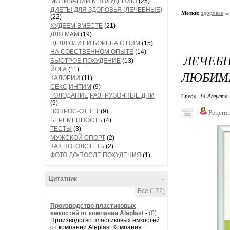
МОТИВАЦИИ К ПОХУДЕНИЮ
(25)
ДИЕТЫ ДЛЯ ЗДОРОВЬЯ (ЛЕЧЕБНЫЕ)
Метки:
здоровье
(22)
ХУДЕЕМ ВМЕСТЕ
(21)
ДЛЯ МАМ
(19)
ЦЕЛЛЮЛИТ И БОРЬБА С НИМ
(15)
НА СОБСТВЕННОМ ОПЫТЕ
(14)
ЛЕЧЕБН
БЫСТРОЕ ПОХУДЕНИЕ
(13)
ЙОГА
(11)
ЛЮБИМ
КАЛОРИИ
(11)
СЕКС,ИНТИМ
(9)
ГОЛОДАНИЕ,РАЗГРУЗОЧНЫЕ ДНИ
Среда, 14 Августа 
(9)
ВОПРОС-ОТВЕТ
(9)
Рецепт
БЕРЕМЕННОСТЬ
(4)
ТЕСТЫ
(3)
МУЖСКОЙ СПОРТ
(2)
КАК ПОТОЛСТЕТЬ
(2)
ФОТО ДО/ПОСЛЕ ПОХУДЕНИЯ
(1)
Цитатник
-
Все (172)
Производство пластиковых
емкостей от компании Aleplast
-
(0)
Производство пластиковых емкостей
от компании Aleplast Компания