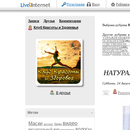
Регистрация
Вход
Рейтинги
Записи
Друзья
Комментарии
Выбрана рубрика
Клуб Красоты и Здоровья
Другие рубрики в
УПРАЖНЕНИЯ
(15
ПСИХОЛОГИЯ
(38
СОБСТВЕННОМ 
ПРЕПАРАТЫ
(68)
ПОТОЛСТЕТЬ
(2
ГОЛОДАНИЕ,РАЗ
НАТУР
Суббота, 24 Авгус
Рецепт
В друзья
Метки
-
видео
Маски
бады
артрит
волосы
висцеральный жир
витамины