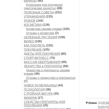
рецепты)
(80)
Кулинария для похудения
(диетические рецепты)
(68)
ПОЛЕЗНЫЕ СОВЕТЫ
(202)
УПРАЖНЕНИЯ
(155)
РАЗНОЕ
(144)
КОСМЕТИКА
(128)
Косметика своими руками
(100)
Отзывы о косметике
(2)
ЦЕЛЕБНЫЕ РАСТЕНИЯ
(106)
ВИДЕО
(106)
КАК ПОХУДЕТЬ
(105)
ПОХУДЕНИЕ
(105)
ДИЕТЫ ДЛЯ ПОХУДЕНИЯ
(80)
СПОРТ,ФИТНЕСС
(70)
МАССАЖ,ОБЕРТЫВАНИЯ
(69)
ЛЕКАРСТВА и ПРЕПАРАТЫ
(68)
Лекарства и препараты своими
руками
(46)
Отзывы о лекарствах и препаратах
(7)
НОВОСТИ МЕДИЦИНЫ
(44)
ПСИХОЛОГИЯ
(38)
СТРОЙНАЯ ФИГУРА
(35)
МАКИЯЖ
(27)
СРЕДСТВА,ПРЕПАРАТЫ ДЛЯ
Рубрики:
ЗДОРОВЬ
ПОХУДЕНИЯ
(26)
НАРОД