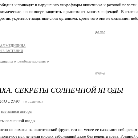
зобидны и приводят к нарушению микрофлоры кишечника и ротовой полости.
 химические, но помогут защитить организм от многих инфекций. В отличи
против, укрепляют защитные силы организма, кроме того они не оказывают неб
далее
НАЯ МЕДИЦИНА
ЫЕ РАСТЕНИЯ
медицины
целебные растения
ХА. СЕКРЕТЫ СОЛНЕЧНОЙ ЯГОДЫ
2013 г. 23:03
+ в цитатник
все записи автора
еты солнечной ягоды
тно не похожа на экзотический фрукт, тем ни менее ее называют сибирским
спользуют при лечении многих заболеваний даже без рецепта врача. Родиной 