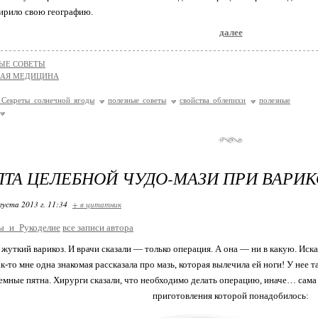
ирило свою географию.
далее
ЫЕ СОВЕТЫ
НАЯ МЕДИЦИНА
 Секреты солнечной ягоды
полезные советы
свойства облепихи
полезные
ПТА ЦЕЛЕБНОЙ ЧУДО-МАЗИ ПРИ ВАРИК
густа 2013 г. 11:34
+ в цитатник
ы_и_Рукоделие
все записи автора
жуткий варикоз. И врачи сказали — только операция. А она — ни в какую. Иск
к-то мне одна знакомая рассказала про мазь, которая вылечила ей ноги! У нее т
темные пятна. Хирурги сказали, что необходимо делать операцию, иначе… сама н
приготовления которой понадобилось: