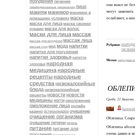
похудения
лечение
они вовсе не бе
лицо
лимфодренажные упражнения
могут заменить
макияж
маникюр
маникюр в
маска
домашних условиях
ослабляют, а на
маска для лица
маска своими
маски для волос
руками
маски для лица
массаж
массаж лица
массаж для похудения
Рубрики:
НАРОД
напитки
мода
мед
массаж стоп
ЦЕЛЕБН
напитки для похудения
напитки здоровья
напиток
Метки:
народная 
народная
здоровья
медицина
народные
рецепты
народные
средства
низкокалорийные
ОБЛЕПИ
блюда
низкокалорийные
новости
новости
рецепты
Среда, 21 Августа 
медицины
ногти
омоложение
омоложение лица
онлайн
heregirl
очищение
казино
остеохондроз
очищение организма
Облепиха. Секр
очищение печени
печень
Облепиха абсолю
питание
питание для
очень давно и и
похудения
поджелудочная