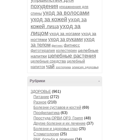
похудения
упражнения для
уход за волосами
спины
уход за кожей
уход за
уход за
кожей лица
лицом
уход за ногами
уход за
уход за руками
уход
ногтями
за телом
фитнесс
фитнес
целебные
фитотерапия
холестерин
целебные растения
напитки
целебные средства
целебный
чай
напиток
эзотерика
эликсир здоровья
Рубрики
-
ЗДОРОВЬЕ
(961)
Питание
(272)
Разное
(210)
Болезни суставов и костей
(69)
Профилактика
(63)
Простуда,ОРВИ,ОРЗ, Грипп
(48)
Другие болезни и их лечение
(37)
Болезни и здоровье глаз
(25)
Стоматология
(25)
РАК: борьба и лечение
(24)