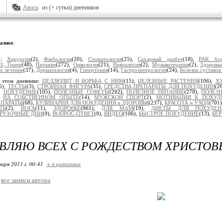
Авось
из (+ сутки) дневников
азное
.
ки:
Хирургия
(2),
Флебология
(20),
Стоматология
(25),
Сахарный диабет
(18),
РАК: бо
З, Грипп
(48),
Питание
(272),
Онкология
(21),
Невралогия
(2),
Музыкотерапия
(2),
Здоровь
х лечение
(37),
Дерматалогия
(4),
Гипертония
(14),
Гастроэнтерология
(24),
Болезни суставов
 этом дневнике:
ЦЕЛЛЮЛИТ И БОРЬБА С НИМ
(15),
ЦЕЛЕБНЫЕ РАСТЕНИЯ
(106),
Х
5),
ТЕСТЫ
(3),
СТРОЙНАЯ ФИГУРА
(35),
СРЕДСТВА,ПРЕПАРАТЫ ДЛЯ ПОХУДЕНИЯ
(2
),
ПОХУДЕНИЕ
(105),
ПОЛЕЗНЫЕ СОВЕТЫ
(202),
ПОЛЕЗНОЕ ПИТАНИЕ
(278),
ПОЛЕЗН
),
НА СОБСТВЕННОМ ОПЫТЕ
(14),
МУЖСКОЙ СПОРТ
(2),
МОТИВАЦИИ К ПОХУ
ЕПАРАТЫ
(68),
КУЛИНАРИЯ ДЛЯ ПОХУДЕНИЯ и ЗДОРОВЬЯ
(237),
КРАСОТА и УХОД
(701
ТЬ
(2),
ЙОГА
(11),
ЗДОРОВЬЕ
(961),
ДЛЯ МАМ
(19),
ДИЕТЫ ДЛЯ ПОХУДЕН
ГРУЗОЧНЫЕ ДНИ
(9),
ВОПРОС-ОТВЕТ
(9),
ВИДЕО
(106),
БЫСТРОЕ ПОХУДЕНИЕ
(13),
БЕ
ВЛЯЮ ВСЕХ С РОЖДЕСТВОМ ХРИСТОВ
варя 2013 г. 00:41
+ в цитатник
все записи автора