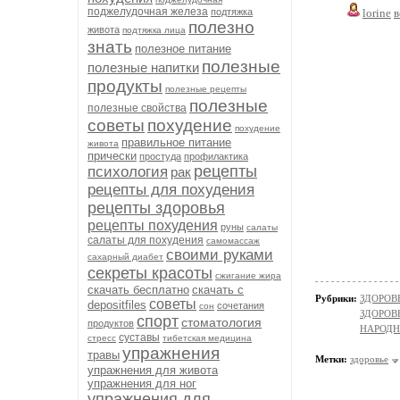
поджелудочная железа
подтяжка
lorine
в
полезно
живота
подтяжка лица
знать
полезное питание
полезные
полезные напитки
продукты
полезные рецепты
полезные
полезные свойства
советы
похудение
похудение
правильное питание
живота
прически
простуда
профилактика
рецепты
психология
рак
рецепты для похудения
рецепты здоровья
рецепты похудения
руны
салаты
салаты для похудения
самомассаж
своими руками
сахарный диабет
секреты красоты
сжигание жира
скачать бесплатно
скачать с
Рубрики:
ЗДОРОВЬ
советы
depositfiles
сочетания
сон
ЗДОРОВЬЕ
спорт
стоматология
продуктов
НАРОД
суставы
стресс
тибетская медицина
упражнения
травы
Метки:
здоровье
упражнения для живота
упражнения для ног
упражнения для