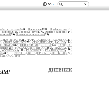
рьба и лечение
(24),
Психология
(10),
Профилактика
(63),
е животных
(1),
Здоровье детей
(17),
Женское здоровье
(24),
 и костей
(69),
Болезни и здоровье глаз
(25)
УДЕЕМ ВМЕСТЕ
(21),
ФОТО ДО/ПОСЛЕ ПОХУДЕНИЯ
(1),
6),
СПОРТ,ФИТНЕСС
(70),
СЕКС,ИНТИМ
(9),
РАЗНОЕ
(144),
О ЗНАТЬ
(487),
НОВОСТИ МЕДИЦИНЫ
(44),
НАРОДНАЯ
ДЕНИЮ
(25),
МАССАЖ,ОБЕРТЫВАНИЯ
(69),
МАКИЯЖ
(27),
),
КОСМЕТИКА
(128),
КАЛОРИИ
(11),
КАК ПОХУДЕТЬ
(105),
ИЯ
(80),
ДИЕТЫ ДЛЯ ЗДОРОВЬЯ (ЛЕЧЕБНЫЕ)
(22),
РЕМЕННОСТЬ
(4)
ЫМ!
ДНЕВНИК