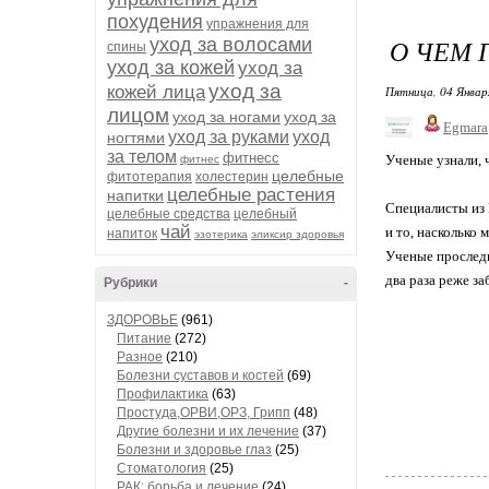
похудения
упражнения для
О ЧЕМ 
уход за волосами
спины
уход за кожей
уход за
уход за
кожей лица
Пятница, 04 Январ
лицом
уход за ногами
уход за
Egmara
уход за руками
уход
ногтями
за телом
фитнесс
Ученые узнали, 
фитнес
целебные
фитотерапия
холестерин
целебные растения
напитки
Специалисты из 
целебные средства
целебный
чай
и то, насколько 
напиток
эзотерика
эликсир здоровья
Ученые проследил
два раза реже з
Рубрики
-
ЗДОРОВЬЕ
(961)
Питание
(272)
Разное
(210)
Болезни суставов и костей
(69)
Профилактика
(63)
Простуда,ОРВИ,ОРЗ, Грипп
(48)
Другие болезни и их лечение
(37)
Болезни и здоровье глаз
(25)
Стоматология
(25)
РАК: борьба и лечение
(24)