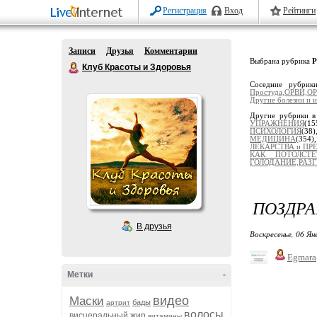
Регистрация
Вход
Рейтинги
Записи
Друзья
Комментарии
Выбрана рубрика
Р
Клуб Красоты и Здоровья
Соседние рубри
Простуда,ОРВИ,ОР
Другие болезни и и
Другие рубрики в
УПРАЖНЕНИЯ
(15
ПСИХОЛОГИЯ
(38
МЕДИЦИНА
(354
ЛЕКАРСТВА и ПР
КАК ПОТОЛСТЕ
ГОЛОДАНИЕ,РАЗ
ПОЗДРА
В друзья
Воскресенье, 06 Ян
Egmara
Метки
-
видео
Маски
бады
артрит
волосы
висцеральный жир
витамины