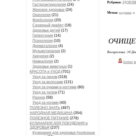
Рубрики:
ЗДОРОВЬ
Гастроэнтерология
(24)
Женское здоровье
(24)
Метки:
родинки
Онкология
(21)
Флебология
(20)
Сахарный диабет
(18)
Здоровье детей
(17)
Гипертония
(14)
ОЧИЩЕН
Психология
(10)
Дерматалогия
(4)
Музыкотерапия
(2)
Воскресенье, 30 Де
Хирургия
(2)
Невралогия
(2)
lorine
в
Здоровье животных
(1)
КРАСОТА и УХОД
(701)
Уход за лицом
(318)
Уход за волосами
(131)
Уход за руками и ногтями
(80)
Уход за телом
(71)
Разное
(58)
Уход за ногами
(40)
ПОЛЕЗНО ЗНАТЬ
(487)
НАРОДНАЯ МЕДИЦИНА
(354)
ПОЛЕЗНОЕ ПИТАНИЕ
(278)
КУЛИНАРИЯ ДЛЯ ПОХУДЕНИЯ и
ЗДОРОВЬЯ
(237)
Кулинария для здоровья (полезные