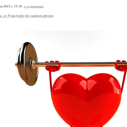
ря 2012 г. 15:18
+ в цитатник
ы_и_Рукоделие
все записи автора