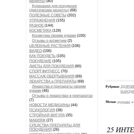
рецепты)
(80)
Кулинария для похудения
(диетические рецепты)
(68)
ПОЛЕЗНЫЕ СОВЕТЫ
(202)
УПРАЖНЕНИЯ
(155)
РАЗНОЕ
(144)
КОСМЕТИКА
(128)
Косметика своими руками
(100)
Отзывы о косметике
(2)
ЦЕЛЕБНЫЕ РАСТЕНИЯ
(106)
ВИДЕО
(106)
КАК ПОХУДЕТЬ
(105)
ПОХУДЕНИЕ
(105)
ДИЕТЫ ДЛЯ ПОХУДЕНИЯ
(80)
СПОРТ,ФИТНЕСС
(70)
МАССАЖ,ОБЕРТЫВАНИЯ
(69)
ЛЕКАРСТВА и ПРЕПАРАТЫ
(68)
Лекарства и препараты своими
Рубрики:
ЗДОРОВЬ
руками
(46)
НАРОД
Отзывы о лекарствах и препаратах
(7)
Метки:
здоровье
НОВОСТИ МЕДИЦИНЫ
(44)
ПСИХОЛОГИЯ
(38)
СТРОЙНАЯ ФИГУРА
(35)
МАКИЯЖ
(27)
СРЕДСТВА,ПРЕПАРАТЫ ДЛЯ
25 ИНТ
ПОХУДЕНИЯ
(26)