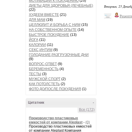
МОТИВАЦИИ К ПОХУДЕНИЮ
(25)
ДИЕТЫ ДЛЯ ЗДОРОВЬЯ (ЛЕЧЕБНЫЕ)
Вторник, 25 Декаб
(22)
ХУДЕЕМ ВМЕСТЕ
(21)
Рецепт
ДЛЯ МАМ
(19)
ЦЕЛЛЮЛИТ И БОРЬБА С НИМ
(15)
НА СОБСТВЕННОМ ОПЫТЕ
(14)
БЫСТРОЕ ПОХУДЕНИЕ
(13)
ЙОГА
(11)
КАЛОРИИ
(11)
СЕКС,ИНТИМ
(9)
ГОЛОДАНИЕ,РАЗГРУЗОЧНЫЕ ДНИ
(9)
ВОПРОС-ОТВЕТ
(9)
БЕРЕМЕННОСТЬ
(4)
ТЕСТЫ
(3)
МУЖСКОЙ СПОРТ
(2)
КАК ПОТОЛСТЕТЬ
(2)
ФОТО ДО/ПОСЛЕ ПОХУДЕНИЯ
(1)
Цитатник
-
Все (172)
Производство пластиковых
емкостей от компании Aleplast
-
(0)
Производство пластиковых емкостей
от компании Aleplast Компания