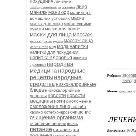
похудения
лечение
лицо
лимфодренажные упражнения
макияж
маникюр
маникюр в
маска
домашних условиях
маска для лица
маска своими
маски для волос
руками
маски для лица
массаж
массаж лица
массаж для похудения
напитки
мода
мед
массаж стоп
напитки для похудения
напитки здоровья
напиток
народная
здоровья
медицина
народные
Рубрики:
ЗДОРОВЬ
рецепты
народные
НАРОД
средства
низкокалорийные
блюда
низкокалорийные
Метки:
здоровье
новости
новости
рецепты
медицины
ногти
омоложение
омоложение лица
онлайн
очищение
казино
остеохондроз
ЛЕЧЕН
очищение организма
очищение печени
печень
питание
питание для
Воскресенье, 06 Ян
похудения
поджелудочная