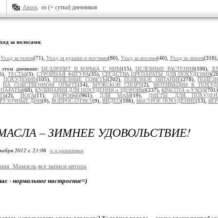
Авось
из (+ сутки) дневников
ход за волосами
.
:
Уход за телом
(71),
Уход за руками и ногтями
(80),
Уход за ногами
(40),
Уход за лицом
(318)
 этом дневнике:
ЦЕЛЛЮЛИТ И БОРЬБА С НИМ
(15),
ЦЕЛЕБНЫЕ РАСТЕНИЯ
(106),
Х
5),
ТЕСТЫ
(3),
СТРОЙНАЯ ФИГУРА
(35),
СРЕДСТВА,ПРЕПАРАТЫ ДЛЯ ПОХУДЕНИЯ
(2
),
ПОХУДЕНИЕ
(105),
ПОЛЕЗНЫЕ СОВЕТЫ
(202),
ПОЛЕЗНОЕ ПИТАНИЕ
(278),
ПОЛЕЗН
),
НА СОБСТВЕННОМ ОПЫТЕ
(14),
МУЖСКОЙ СПОРТ
(2),
МОТИВАЦИИ К ПОХУ
ЕПАРАТЫ
(68),
КУЛИНАРИЯ ДЛЯ ПОХУДЕНИЯ и ЗДОРОВЬЯ
(237),
КРАСОТА и УХОД
(701
ТЬ
(2),
ЙОГА
(11),
ЗДОРОВЬЕ
(961),
ДЛЯ МАМ
(19),
ДИЕТЫ ДЛЯ ПОХУДЕН
ГРУЗОЧНЫЕ ДНИ
(9),
ВОПРОС-ОТВЕТ
(9),
ВИДЕО
(106),
БЫСТРОЕ ПОХУДЕНИЕ
(13),
БЕ
МАСЛА – ЗИМНЕЕ УДОВОЛЬСТВИЕ!
кабря 2012 г. 23:06
+ в цитатник
ная_Мамзель
все записи автора
час -
нормальное настроение=)