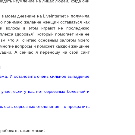
видеть изумление на лицах людей, когда они
в моем дневнике на LiveInternet и получила
шо понимаю желание женщин оставаться как
 и волосы в этом играют не последнюю
плекса здоровья”, который помогает мне не
изм, что я считаю основным залогом моего
а многие вопросы и поможет каждой женщине
уации. А сейчас я переношу на свой сайт
!
изма. И остановить очень сильное выпадение
лучае, если у вас нет серьезных болезней и
с есть серьезные отклонения, то прекратить
пробовать такие маски
: