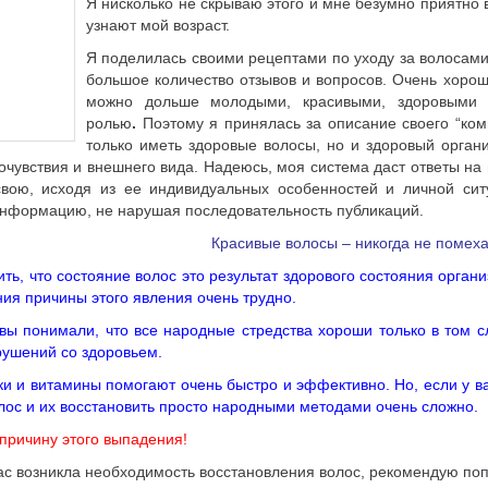
Я нисколько не скрываю этого и мне безумно приятно 
узнают мой возраст.
Я поделилась своими рецептами по уходу за волосами 
большое количество отзывов и вопросов. Очень хоро
можно дольше молодыми, красивыми, здоровыми
ролью
.
Поэтому я принялась за описание своего “ком
только иметь здоровые волосы, но и здоровый орган
очувствия и внешнего вида. Надеюсь, моя система даст ответы н
свою, исходя из ее индивидуальных особенностей и личной сит
формацию, не нарушая последовательность публикаций.
Красивые волосы – никогда не помеха
ть, что состояние волос это результат здорового состояния орган
ния причины этого явления очень трудно.
вы понимали, что все народные стредства хороши только в том с
рушений со здоровьем.
ки и витамины помогают очень быстро и эффективно. Но, если у ва
лос и их восстановить просто народными методами очень сложно.
причину этого выпадения!
вас возникла необходимость восстановления волос, рекомендую по