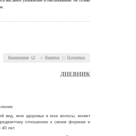
ать масляное увлажнение и омолаживание. Не только
ла.
Комментарии
(
2
)
Нравится
Поделиться
ДНЕВНИК
пление
ий вид, мое здоровье и мои волосы, может
предвзятому отношению к своим формам и
40 лет.