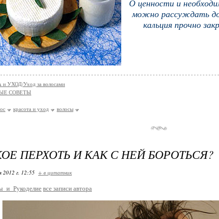
О ценности и необходи
можно рассуждать до
кальция прочно зак
 и УХОД/Уход за волосами
ЫЕ СОВЕТЫ
лос
красота и уход
волосы
КОЕ ПЕРХОТЬ И КАК С НЕЙ БОРОТЬСЯ?
я 2012 г. 12:55
+ в цитатник
ы_и_Рукоделие
все записи автора