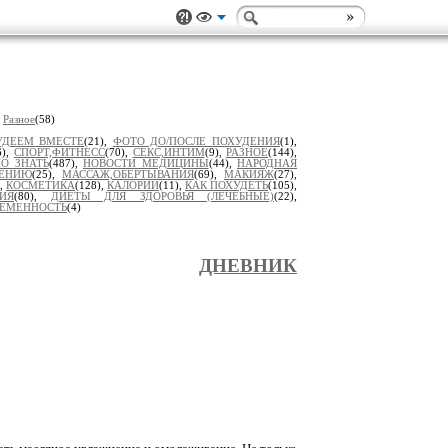
,
Разное
(58)
УДЕЕМ ВМЕСТЕ
(21),
ФОТО ДО/ПОСЛЕ ПОХУДЕНИЯ
(1),
6),
СПОРТ,ФИТНЕСС
(70),
СЕКС,ИНТИМ
(9),
РАЗНОЕ
(144),
О ЗНАТЬ
(487),
НОВОСТИ МЕДИЦИНЫ
(44),
НАРОДНАЯ
ДЕНИЮ
(25),
МАССАЖ,ОБЕРТЫВАНИЯ
(69),
МАКИЯЖ
(27),
),
КОСМЕТИКА
(128),
КАЛОРИИ
(11),
КАК ПОХУДЕТЬ
(105),
ИЯ
(80),
ДИЕТЫ ДЛЯ ЗДОРОВЬЯ (ЛЕЧЕБНЫЕ)
(22),
РЕМЕННОСТЬ
(4)
ДНЕВНИК