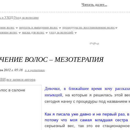
Читать далее...
 и УХОД/Уход за волосами
ения волос
перхоть и выпадение волос
процедуры по восстановлению волос
вление волос
маски для волос
уход за волосамb
ЧЕНИЕ ВОЛОС – МЕЗОТЕРАПИЯ
ря 2012 г. 05:18
+ в цитатник
_ВИ
все записи автора
Девочки, в ближайшее время хочу рассказа
на которые я решилась этой вес
инъекций,
сегодня начну с процедуры под названием 
Как я писала уже давно и не первый раз,
потому что моя самая младшая сестр
серьезный вес, так это ее стационарно