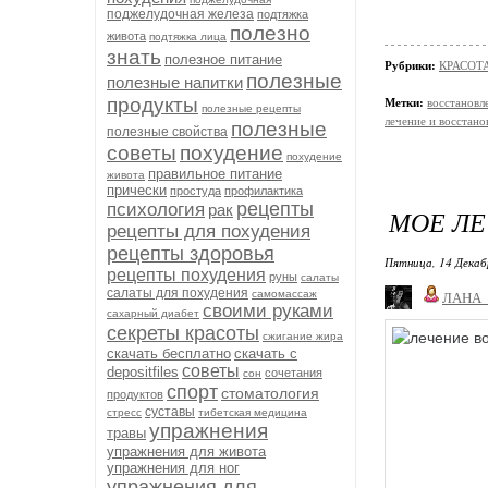
поджелудочная железа
подтяжка
полезно
живота
подтяжка лица
знать
полезное питание
Рубрики:
КРАСОТА
полезные
полезные напитки
продукты
Метки:
восстановл
полезные рецепты
лечение и восстано
полезные
полезные свойства
советы
похудение
похудение
правильное питание
живота
прически
простуда
профилактика
рецепты
психология
рак
МОЕ ЛЕ
рецепты для похудения
рецепты здоровья
Пятница, 14 Декаб
рецепты похудения
руны
салаты
салаты для похудения
самомассаж
ЛАНА
своими руками
сахарный диабет
секреты красоты
сжигание жира
скачать бесплатно
скачать с
советы
depositfiles
сочетания
сон
спорт
стоматология
продуктов
суставы
стресс
тибетская медицина
упражнения
травы
упражнения для живота
упражнения для ног
упражнения для