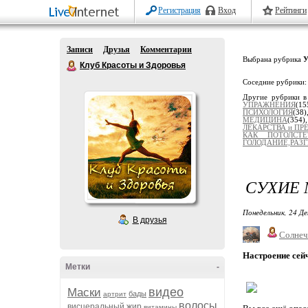
Регистрация
Вход
Рейтинги
Записи
Друзья
Комментарии
Выбрана рубрика
У
Клуб Красоты и Здоровья
Соседние рубрики
Другие рубрики в
УПРАЖНЕНИЯ
(15
ПСИХОЛОГИЯ
(38
МЕДИЦИНА
(354
ЛЕКАРСТВА и ПР
КАК ПОТОЛСТЕ
ГОЛОДАНИЕ,РАЗ
СУХИЕ 
Понедельник, 24 Де
В друзья
Солнеч
Настроение сей
Метки
-
видео
Маски
бады
артрит
волосы
висцеральный жир
витамины