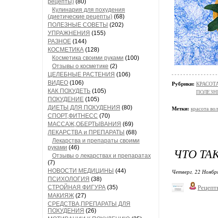
рецепты)
(80)
Кулинария для похудения
(диетические рецепты)
(68)
ПОЛЕЗНЫЕ СОВЕТЫ
(202)
УПРАЖНЕНИЯ
(155)
РАЗНОЕ
(144)
КОСМЕТИКА
(128)
Косметика своими руками
(100)
Отзывы о косметике
(2)
ЦЕЛЕБНЫЕ РАСТЕНИЯ
(106)
ВИДЕО
(106)
Рубрики:
КРАСОТА
КАК ПОХУДЕТЬ
(105)
ПОЛЕЗН
ПОХУДЕНИЕ
(105)
ДИЕТЫ ДЛЯ ПОХУДЕНИЯ
(80)
Метки:
красота во
СПОРТ,ФИТНЕСС
(70)
МАССАЖ,ОБЕРТЫВАНИЯ
(69)
ЛЕКАРСТВА и ПРЕПАРАТЫ
(68)
Лекарства и препараты своими
руками
(46)
ЧТО ТА
Отзывы о лекарствах и препаратах
(7)
НОВОСТИ МЕДИЦИНЫ
(44)
Четверг, 22 Ноябр
ПСИХОЛОГИЯ
(38)
СТРОЙНАЯ ФИГУРА
(35)
Рецепт
МАКИЯЖ
(27)
СРЕДСТВА,ПРЕПАРАТЫ ДЛЯ
ПОХУДЕНИЯ
(26)