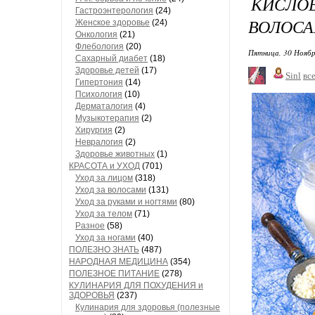
КИСЛО
Гастроэнтерология
(24)
ВОЛОС
Женское здоровье
(24)
Онкология
(21)
Флебология
(20)
Пятница, 30 Ноябр
Сахарный диабет
(18)
Здоровье детей
(17)
Sinl
вс
Гипертония
(14)
Психология
(10)
Дерматалогия
(4)
Музыкотерапия
(2)
Хирургия
(2)
Невралогия
(2)
Здоровье животных
(1)
КРАСОТА и УХОД
(701)
Уход за лицом
(318)
Уход за волосами
(131)
Уход за руками и ногтями
(80)
Уход за телом
(71)
Разное
(58)
Уход за ногами
(40)
ПОЛЕЗНО ЗНАТЬ
(487)
НАРОДНАЯ МЕДИЦИНА
(354)
ПОЛЕЗНОЕ ПИТАНИЕ
(278)
КУЛИНАРИЯ ДЛЯ ПОХУДЕНИЯ и
ЗДОРОВЬЯ
(237)
Кулинария для здоровья (полезные