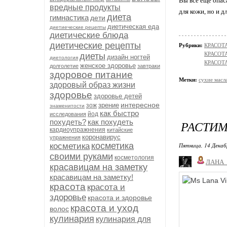
Вы все ещё опас
вредные продукты
для кожи, но и д
диета
гимнастика
дети
диетическая еда
диетиеческие рецепты
диетические блюда
диетические рецепты
Рубрики:
КРАСОТА
КРАСОТА
диеты
дизайн ногтей
диетология
КРАСОТА
женское здоровье
долголетие
завтраки
здоровое питание
Метки:
сухие масл
здоровый образ жизни
здоровье
здоровье детей
интересное
зрение
зож
знаменитости
как быстро
йод
исследования
похудеть?
как похудеть
РАСТИМ
кардиоупражнения
китайские
коронавирус
упражнения
косметика
косметика
Пятница, 14 Декаб
своими руками
косметология
ЛАНА
красавицам на заметку
красавицам на заметку!
красота
красота и
здоровье
красота и здоровье
красота и уход
волос
кулинария
кулинария для