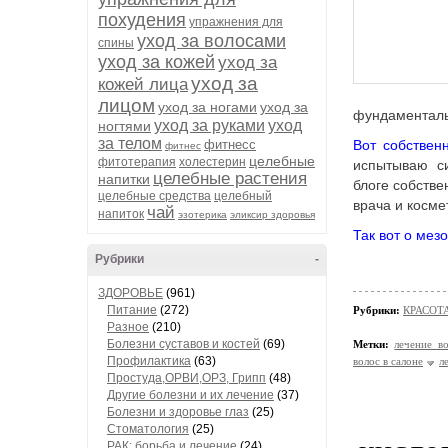
похудения
упражнения для
уход за волосами
спины
уход за кожей
уход за
уход за
кожей лица
лицом
уход за ногами
уход за
фундаменталь
уход за руками
уход
ногтями
за телом
фитнесс
Вот собствен
фитнес
целебные
фитотерапия
холестерин
испытываю си
целебные растения
напитки
блоге собстве
целебные средства
целебный
врача и косм
чай
напиток
эзотерика
эликсир здоровья
Так вот о мез
Рубрики
-
ЗДОРОВЬЕ
(961)
Питание
(272)
Рубрики:
КРАСОТА
Разное
(210)
Болезни суставов и костей
(69)
Метки:
лечение в
Профилактика
(63)
волос в салоне
л
Простуда,ОРВИ,ОРЗ, Грипп
(48)
Другие болезни и их лечение
(37)
Болезни и здоровье глаз
(25)
Стоматология
(25)
РАК: борьба и лечение
(24)