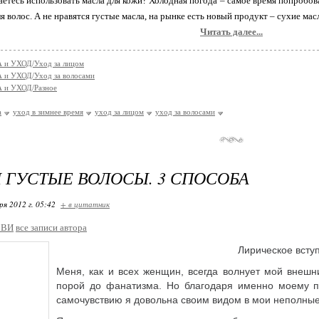
аетесь использовать масла для кожи? Холодная погода – самое время попробов
ля волос. А не нравятся густые масла, на рынке есть новый продукт – сухие мас
Читать далее...
 и УХОД/Уход за лицом
 и УХОД/Уход за волосами
 и УХОД/Разное
а
уход в зимнее время
уход за лицом
уход за волосами
 ГУСТЫЕ ВОЛОСЫ. 3 СПОСОБА
ря 2012 г. 05:42
+ в цитатник
_ВИ
все записи автора
Лирическое всту
Меня, как и всех женщин, всегда волнует мой внешн
порой до фанатизма. Но благодаря именно моему 
самочувствию я довольна своим видом в мои неполные 