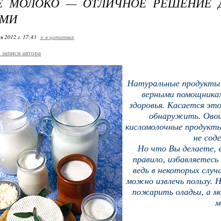
Е МОЛОКО — ОТЛИЧНОЕ РЕШЕНИЕ Д
АМИ
я 2012 г. 17:43
+ в цитатник
е записи автора
Натуральные продукты 
верными помощника
здоровья. Касается эт
обнаружить. Овощи
кисломолочные продукты
не сод
Но что Вы делаете, 
правило, избавляетесь
ведь в некоторых случ
можно извлечь пользу. 
пожарить оладьи, а 
м