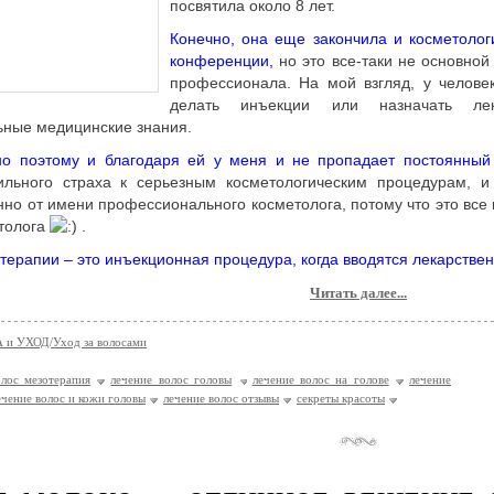
посвятила около 8 лет.
Конечно, она еще закончила и косметоло
конференции,
но это все-таки не основной
профессионала. На мой взгляд, у человек
делать инъекции или назначать ле
ные медицинские знания.
но поэтому и благодаря ей у меня и не пропадает постоянный 
льного страха к серьезным косметологическим процедурам, и
нно от имени профессионального косметолога, потому что это вс
етолога
.
отерапии – это инъекционная процедура, когда вводятся лекарствен
Читать далее...
 и УХОД/Уход за волосами
олос мезотерапия
лечение волос головы
лечение волос на голове
лечение
ечение волос и кожи головы
лечение волос отзывы
секреты красоты