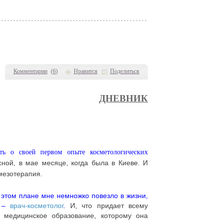
Комментарии
(
6
)
Нравится
Поделиться
ДНЕВНИК
ть о своей первом опыте косметологических
ной, в мае месяце, когда была в Киеве. И
мезотерапия.
 в этом плане мне немножко
повезло
в жизни,
а –
врач-косметолог
.
И, что придает всему
е медицинское образование, которому она