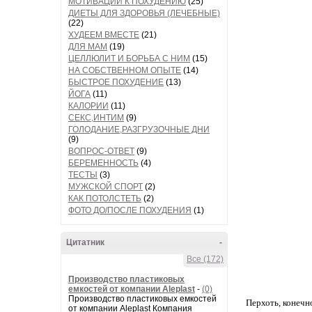
МОТИВАЦИИ К ПОХУДЕНИЮ
(25)
ДИЕТЫ ДЛЯ ЗДОРОВЬЯ (ЛЕЧЕБНЫЕ)
(22)
ХУДЕЕМ ВМЕСТЕ
(21)
ДЛЯ МАМ
(19)
ЦЕЛЛЮЛИТ И БОРЬБА С НИМ
(15)
НА СОБСТВЕННОМ ОПЫТЕ
(14)
БЫСТРОЕ ПОХУДЕНИЕ
(13)
ЙОГА
(11)
КАЛОРИИ
(11)
СЕКС,ИНТИМ
(9)
ГОЛОДАНИЕ,РАЗГРУЗОЧНЫЕ ДНИ
(9)
ВОПРОС-ОТВЕТ
(9)
БЕРЕМЕННОСТЬ
(4)
ТЕСТЫ
(3)
МУЖСКОЙ СПОРТ
(2)
КАК ПОТОЛСТЕТЬ
(2)
ФОТО ДО/ПОСЛЕ ПОХУДЕНИЯ
(1)
Цитатник
-
Все (172)
Производство пластиковых
емкостей от компании Aleplast
-
(0)
Производство пластиковых емкостей
Перхоть, конечн
от компании Aleplast Компания