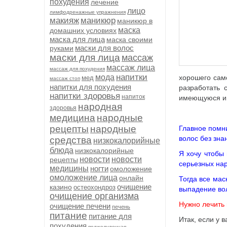
похудения
лечение
лицо
лимфодренажные упражнения
макияж
маникюр
маникюр в
маска
домашних условиях
маска для лица
маска своими
маски для волос
руками
маски для лица
массаж
массаж лица
массаж для похудения
напитки
мода
хорошего сам
мед
массаж стоп
напитки для похудения
разработать 
напитки здоровья
напиток
имеющуюся ин
народная
здоровья
медицина
народные
рецепты
народные
Главное помни
волос без зна
средства
низкокалорийные
блюда
низкокалорийные
Я хочу чтобы 
новости
новости
рецепты
серьезных на
медицины
ногти
омоложение
омоложение лица
онлайн
Тогда все мас
очищение
казино
остеохондроз
выпадение во
очищение организма
Нужно лечить 
очищение печени
печень
питание
питание для
Итак, если у 
похудения
поджелудочная