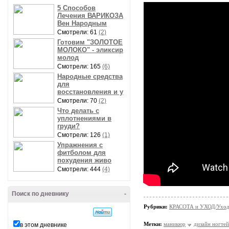
5 Способов
Лечения ВАРИКОЗА
Вен Народным
Смотрели: 61
(2)
Готовим "ЗОЛОТОЕ
МОЛОКО" - эликсир
молод
Смотрели: 165
(6)
Народные средства
для
восстановления и у
Смотрели: 70
(2)
Что делать с
уплотнениями в
груди?
Смотрели: 126
(1)
Упражнения с
фитболом для
похудения живо
Смотрели: 444
(4)
Поиск по дневнику
-
Рубрики:
КРАСОТА и УХОД/Уход 
Метки:
маникюр
дизайн ногтей
в этом дневнике