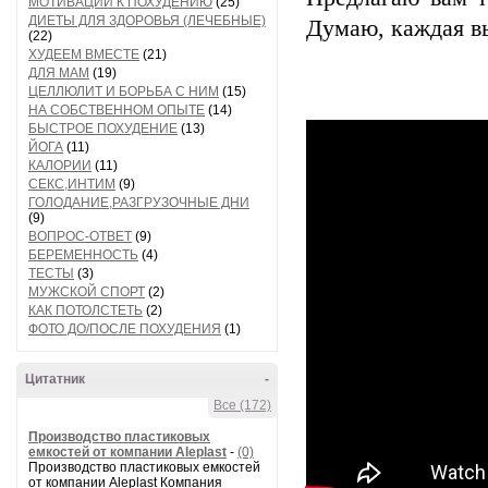
МОТИВАЦИИ К ПОХУДЕНИЮ
(25)
ДИЕТЫ ДЛЯ ЗДОРОВЬЯ (ЛЕЧЕБНЫЕ)
Думаю, каждая вы
(22)
ХУДЕЕМ ВМЕСТЕ
(21)
ДЛЯ МАМ
(19)
ЦЕЛЛЮЛИТ И БОРЬБА С НИМ
(15)
НА СОБСТВЕННОМ ОПЫТЕ
(14)
БЫСТРОЕ ПОХУДЕНИЕ
(13)
ЙОГА
(11)
КАЛОРИИ
(11)
СЕКС,ИНТИМ
(9)
ГОЛОДАНИЕ,РАЗГРУЗОЧНЫЕ ДНИ
(9)
ВОПРОС-ОТВЕТ
(9)
БЕРЕМЕННОСТЬ
(4)
ТЕСТЫ
(3)
МУЖСКОЙ СПОРТ
(2)
КАК ПОТОЛСТЕТЬ
(2)
ФОТО ДО/ПОСЛЕ ПОХУДЕНИЯ
(1)
Цитатник
-
Все (172)
Производство пластиковых
емкостей от компании Aleplast
-
(0)
Производство пластиковых емкостей
от компании Aleplast Компания