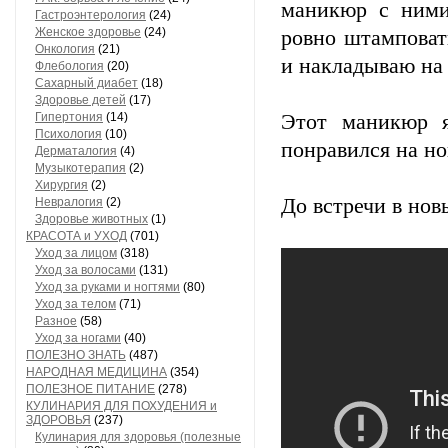
маникюр с ними
Гастроэнтерология
(24)
Женское здоровье
(24)
ровно штамповат
Онкология
(21)
и накладываю на 
Флебология
(20)
Сахарный диабет
(18)
Здоровье детей
(17)
Гипертония
(14)
Этот маникюр 
Психология
(10)
понравился на но
Дерматалогия
(4)
Музыкотерапия
(2)
Хирургия
(2)
До встречи в нов
Невралогия
(2)
Здоровье животных
(1)
КРАСОТА и УХОД
(701)
Уход за лицом
(318)
Уход за волосами
(131)
Уход за руками и ногтями
(80)
Уход за телом
(71)
Разное
(58)
Уход за ногами
(40)
ПОЛЕЗНО ЗНАТЬ
(487)
НАРОДНАЯ МЕДИЦИНА
(354)
ПОЛЕЗНОЕ ПИТАНИЕ
(278)
КУЛИНАРИЯ ДЛЯ ПОХУДЕНИЯ и
ЗДОРОВЬЯ
(237)
Кулинария для здоровья (полезные