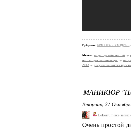
Рубрики:
КРАСОТА и УХОД/Уход 
Метки:
видео дизайн ногтей
ногтях для начинающих
рису
2013
рисунки на ногтях прост
МАНИКЮР "П
Вторник, 21 Октября
Dekorrum
все запис
Очень простой д