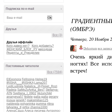
Подписка по e-mail
-
ГРАДИЕНТ
(ОМБРЭ)
Друзья
-
Все (3)
Четверг, 20 Ноября 2
Друзья оффлайн
Кого давно нет?
Кого добавить?
Dekorrum
все запис
ЖЕНСКИЙ_БЛОГ_РУ
мирздрав
Рецепты_и_Рукоделие
Очень яркий ди
ногтях! Все исп
Постоянные читатели
-
встреч!
Все (7594)
ElEeonora
Fellissiya
Helga19
IRISHA___IRISHKA
Lama207
LediLudmila
Natalica_JA
Pepel_Rozi
Radeia
SaMoZvAnKa_BesT
Stefanya-
ATN
Svetlana_I_0902
VezunchikI
ananyeva57
fedele
galla-galla
gerany
irusua
janet47
maksimilian125
naldegda
polyaninka
pumma
ritina
tatyanka_8
virfox
zhanna1000
АленаСаша
Алиса-лисичка
Антропос-