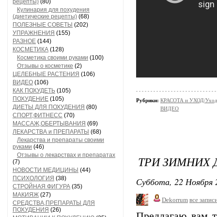
рецепты)
(80)
Кулинария для похудения
(диетические рецепты)
(68)
ПОЛЕЗНЫЕ СОВЕТЫ
(202)
УПРАЖНЕНИЯ
(155)
РАЗНОЕ
(144)
КОСМЕТИКА
(128)
Косметика своими руками
(100)
Отзывы о косметике
(2)
ЦЕЛЕБНЫЕ РАСТЕНИЯ
(106)
ВИДЕО
(106)
КАК ПОХУДЕТЬ
(105)
ПОХУДЕНИЕ
(105)
Рубрики:
КРАСОТА и УХОД/Уход 
ДИЕТЫ ДЛЯ ПОХУДЕНИЯ
(80)
ВИДЕО
СПОРТ,ФИТНЕСС
(70)
МАССАЖ,ОБЕРТЫВАНИЯ
(69)
ЛЕКАРСТВА и ПРЕПАРАТЫ
(68)
Лекарства и препараты своими
руками
(46)
Отзывы о лекарствах и препаратах
ТРИ ЗИМНИХ 
(7)
НОВОСТИ МЕДИЦИНЫ
(44)
ПСИХОЛОГИЯ
(38)
Суббота, 22 Ноября 
СТРОЙНАЯ ФИГУРА
(35)
МАКИЯЖ
(27)
Dekorrum
все запис
СРЕДСТВА,ПРЕПАРАТЫ ДЛЯ
ПОХУДЕНИЯ
(26)
Предлагаю вам т