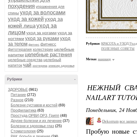
похудения
упражнения для
уход за волосами
спины
уход за кожей
уход за
уход за
кожей лица
лицом
уход за ногами
уход за
уход за руками
уход
ногтями
за телом
Рубрики:
КРАСОТА и УХОД/Уход 
фитнесс
фитнес
целебные
ПОЛЕЗНЫЕ СОВЕТЫ
фитотерапия
холестерин
целебные растения
напитки
Метки:
маникюр
целебные средства
целебный
чай
напиток
эзотерика
эликсир здоровья
Рубрики
-
НЕЖНЫЙ СВА
ЗДОРОВЬЕ
(961)
NAILART TUTO
Питание
(272)
Разное
(210)
Болезни суставов и костей
(69)
Понедельник, 24 Нояб
Профилактика
(63)
Простуда,ОРВИ,ОРЗ, Грипп
(48)
Другие болезни и их лечение
(37)
Dekorrum
все запис
Болезни и здоровье глаз
(25)
Пробую новые с
Стоматология
(25)
РАК: борьба и лечение
(24)