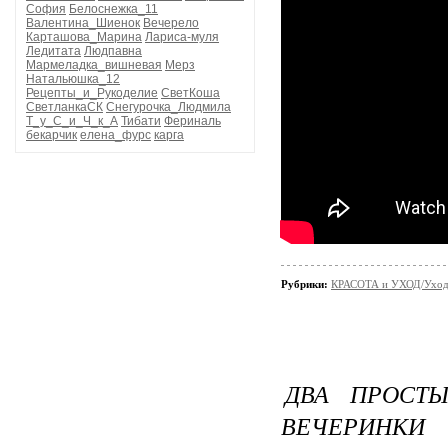
София
Белоснежка_11
Валентина_Шиенок
Вечерело
Карташова_Марина
Лариса-муля
Ледитата
Людпавна
Мармеладка_вишневая
Мерз
Натальюшка_12
Рецепты_и_Рукоделие
СветКоша
СветланкаСК
Снегурочка_Людмила
Т_у_С_и_Ч_к_А
Тибати
Фериналь
бекарчик
елена_фурс
карга
Рубрики:
КРАСОТА и УХОД/Уход 
ДВА ПРОСТ
ВЕЧЕРИНКИ