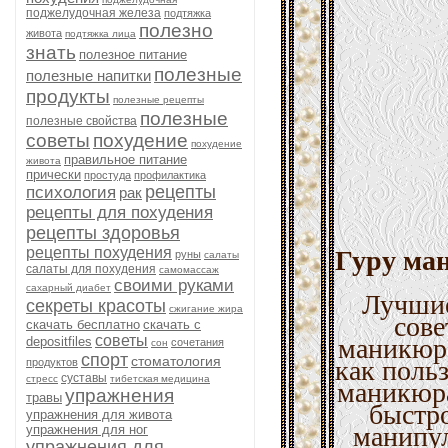
поджелудочная железа
подтяжка
полезно
живота
подтяжка лица
знать
полезное питание
полезные
полезные напитки
продукты
полезные рецепты
полезные
полезные свойства
советы
похудение
похудение
правильное питание
живота
прически
простуда
профилактика
рецепты
психология
рак
рецепты для похудения
рецепты здоровья
рецепты похудения
Гуру ма
руны
салаты
салаты для похудения
самомассаж
своими руками
сахарный диабет
Лучшие
секреты красоты
сжигание жира
сове
скачать бесплатно
скачать с
советы
маникюра
depositfiles
сочетания
сон
спорт
стоматология
как поль
продуктов
суставы
стресс
тибетская медицина
маникюра
упражнения
травы
быстро
упражнения для живота
манипул
упражнения для ног
упражнения для