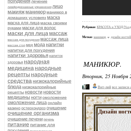
похудения
лечение
лицо
лимфодренажные упражнения
макияж
маникюр
маникюр в
маска
домашних условиях
маска для лица
маска своими
маски для волос
Рубрики:
КРАСОТА и УХОД/Уход 
руками
маски для лица
массаж
Метки:
маникюр
дизайн ногтей
массаж лица
массаж для похудения
напитки
мода
мед
массаж стоп
напитки для похудения
напитки здоровья
напиток
народная
МАНИКЮР.
здоровья
медицина
народные
рецепты
народные
Вторник, 25 Ноября 2
средства
низкокалорийные
блюда
низкокалорийные
Вит-лий
все записи 
новости
новости
рецепты
медицины
ногти
омоложение
омоложение лица
онлайн
очищение
казино
остеохондроз
Дизайн ногт
очищение организма
очищение печени
печень
питание
питание для
похудения
поджелудочная