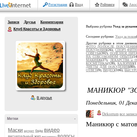
Регистрация
Вход
Рейтинги
Авос
Записи
Друзья
Комментарии
Выбрана рубрика
Уход за руками
Клуб Красоты и Здоровья
Соседние рубрики:
Уход за телом
Другие рубрики в этом дневни
ФОТО ДО/ПОСЛЕ ПОХУДЕНИЯ
ПОХУДЕНИЯ
(26),
СПОРТ,ФИТН
СОВЕТЫ
(202),
ПОЛЕЗНОЕ ПИТ
НА СОБСТВЕННОМ ОПЫТЕ
(1
МАКИЯЖ
(27),
ЛЕКАРСТВА и 
КОСМЕТИКА
(128),
КАЛОРИИ
(1
ДИЕТЫ ДЛЯ ПОХУДЕНИЯ
(80)
ОТВЕТ
(9),
ВИДЕО
(106),
БЫСТР
МАНИКЮР "З
В друзья
Понедельник, 01 Дека
Dekorrum
все запис
Метки
-
Маникюр с матов
видео
Маски
бады
артрит
волосы
висцеральный жир
витамины