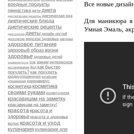
Все новые дизай
вредные продукты
диета
гимнастика
дети
диетическая еда
диетиеческие рецепты
Для маникюра я 
диетические блюда
диетические рецепты
Умная Эмаль, акр
диеты
дизайн ногтей
диетология
женское здоровье
долголетие
завтраки
здоровое питание
здоровый образ жизни
здоровье
здоровье детей
интересное
зрение
зож
знаменитости
как быстро
йод
исследования
похудеть?
как похудеть
кардиоупражнения
китайские
коронавирус
упражнения
косметика
косметика
своими руками
косметология
красавицам на заметку
красавицам на заметку!
красота
красота и
здоровье
красота и здоровье
красота и уход
волос
кулинария
кулинария для