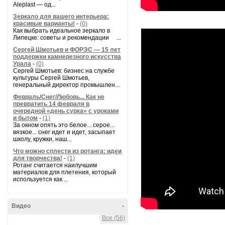
Aleplast — од...
Зеркало для вашего интерьера:
красивые варианты!
-
(0)
Как выбрать идеальное зеркало в
Липецке: советы и рекомендации ...
Сергей Шмотьев и ФОРЭС — 15 лет
поддержки камнерезного искусства
Урала
-
(0)
Сергей Шмотьев: бизнес на службе
культуры Сергей Шмотьев,
генеральный директор промышлен...
Февраль/Снег/Любовь... Как не
превратить 14 февраля в
очередной «день сурка» с уроками
и бытом
-
(1)
За окном опять это белое... серое...
вязкое... снег идет и идет, засыпает
школу, кружки, наш...
Что можно сплести из ротанга: идеи
для творчества!
-
(1)
Ротанг считается наилучшим
материалов для плетения, который
используется как ...
Видео
-
Все (56)