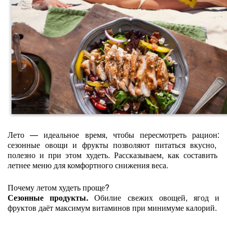
Лето
— идеальное
время,
чтобы
пересмотреть
рацион:
сезонные
овощи
и
фрукты
позволяют
питаться
вкусно,
полезно
и
при
этом
худеть.
Рассказываем,
как
составить
летнее
меню
для
комфортного
снижения
веса.
Почему
летом
худеть
проще?
Сезонные
продукты.
Обилие
свежих
овощей,
ягод
и
фруктов
даёт
максимум
витаминов
при
минимуме
калорий.