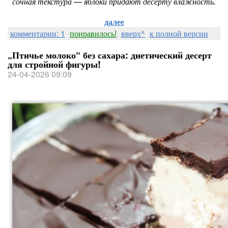
сочная текстура — яблоки придают десерту влажность.
далее
комментарии: 1
понравилось!
вверх^
к полной версии
„Птичье молоко“ без сахара: диетический десерт
для стройной фигуры!
24-04-2026 09:09