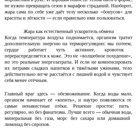
не
нужно
превращать
сезон
в
марафон
страданий.
Наоборот,
жара
сама
по
себе
уже
даёт
телу
несколько
«бонусов»
для
красоты
и
лёгкости
— если
правильно
ими
пользоваться.
Жара
как
естественный
ускоритель
обмена
Когда
температура
воздуха
поднимается,
организм
тратит
дополнительную
энергию
на
терморегуляцию:
мы
потеем,
сердце
работает
чуть
активнее,
кровоток
перераспределяется
к
коже.
Это
не
«волшебное
похудение»,
но
это
реальные
энергозатраты.
И
если
не
компенсировать
их
литрами
сладких
напитков
и
тяжёлыми
ужинами,
тело
действительно
легче
расстаётся
с
лишней
водой
и
чувствует
себя
менее
отёчным.
Главный
враг
здесь
— обезвоживание.
Когда
воды
мало,
организм
начинает
её
«копить»,
и
наутро
появляются
те
самые
ненавистные
отёки.
Решение
простое:
пить
регулярно,
но
без
фанатизма.
Лучше
всего
— обычная
вода,
минеральная
без
газа,
морс
без
сахара
или
домашний
лимонад
без
сиропов.