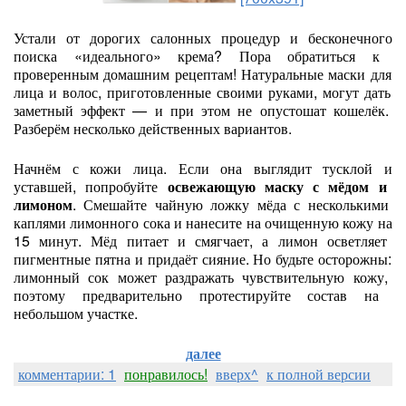
Устали
от
дорогих
салонных
процедур
и
бесконечного
поиска
«идеального»
крема?
Пора
обратиться
к
проверенным
домашним
рецептам!
Натуральные
маски
для
лица
и
волос,
приготовленные
своими
руками,
могут
дать
заметный
эффект
— и
при
этом
не
опустошат
кошелёк.
Разберём
несколько
действенных
вариантов.
Начнём
с
кожи
лица.
Если
она
выглядит
тусклой
и
уставшей,
попробуйте
освежающую
маску
с
мёдом
и
лимоном
.
Смешайте
чайную
ложку
мёда
с
несколькими
каплями
лимонного
сока
и
нанесите
на
очищенную
кожу
на
15
минут.
Мёд
питает
и
смягчает,
а
лимон
осветляет
пигментные
пятна
и
придаёт
сияние.
Но
будьте
осторожны:
лимонный
сок
может
раздражать
чувствительную
кожу,
поэтому
предварительно
протестируйте
состав
на
небольшом
участке.
далее
комментарии: 1
понравилось!
вверх^
к полной версии