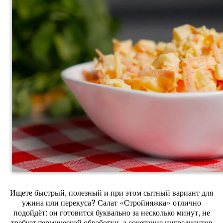
Ищете
быстрый,
полезный
и
при
этом
сытный
вариант
для
ужина
или
перекуса?
Салат
«Стройняжка»
отлично
подойдёт:
он
готовится
буквально
за
несколько
минут,
не
требует
термической
обработки,
а
сочетание
ингредиентов