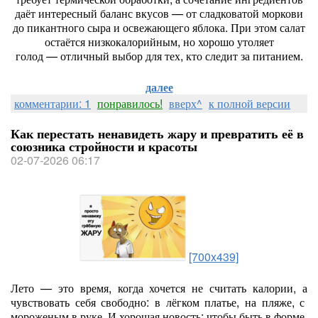
даёт
интересный
баланс
вкусов
— от
сладковатой
моркови
до
пикантного
сыра
и
освежающего
яблока.
При
этом
салат
остаётся
низкокалорийным,
но
хорошо
утоляет
голод
— отличный
выбор
для
тех,
кто
следит
за
питанием.
далее
комментарии: 1
понравилось!
вверх^
к полной версии
Как перестать ненавидеть жару и превратить её в
союзника стройности и красоты
02-07-2026 06:17
[700x439]
Лето
— это
время,
когда
хочется
не
считать
калории,
а
чувствовать
себя
свободно:
в
лёгком
платье,
на
пляже,
с
мороженым
в
руке.
И
хорошая
новость:
чтобы
быть
в
форме,