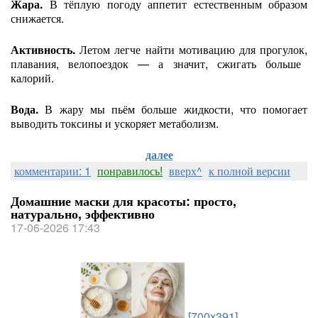
Жара.
В
тёплую
погоду
аппетит
естественным
образом
снижается.
Активность.
Летом
легче
найти
мотивацию
для
прогулок,
плавания,
велопоездок
— а
значит,
сжигать
больше
калорий.
Вода.
В
жару
мы
пьём
больше
жидкости,
что
помогает
выводить
токсины
и
ускоряет
метаболизм.
далее
комментарии: 1
понравилось!
вверх^
к полной версии
Домашние маски для красоты: просто,
натурально, эффективно
17-06-2026 17:43
[700x391]