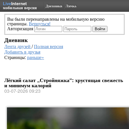
Live
Internet
Дневники
Личка
мобильная версия
Вы были перенаправлены на мобильную версию
страницы.
Вернуться!
Авторизация
Дневник
Лента друзей
/
Полная версия
Добавить в друзья
Страницы:
раньше»
Лёгкий салат „Стройняжка“: хрустящая свежесть
и минимум калорий
03-07-2026 09:23