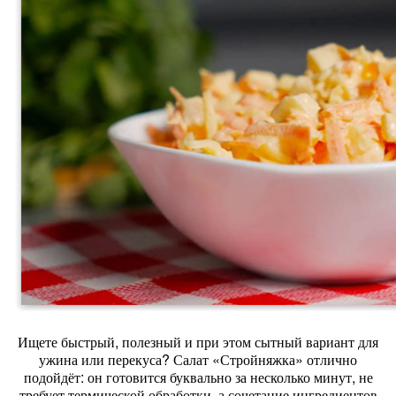
Ищете
быстрый,
полезный
и
при
этом
сытный
вариант
для
ужина
или
перекуса?
Салат
«Стройняжка»
отлично
подойдёт:
он
готовится
буквально
за
несколько
минут,
не
требует
термической
обработки,
а
сочетание
ингредиентов