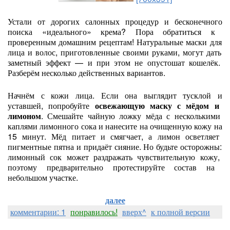
Устали
от
дорогих
салонных
процедур
и
бесконечного
поиска
«идеального»
крема?
Пора
обратиться
к
проверенным
домашним
рецептам!
Натуральные
маски
для
лица
и
волос,
приготовленные
своими
руками,
могут
дать
заметный
эффект
— и
при
этом
не
опустошат
кошелёк.
Разберём
несколько
действенных
вариантов.
Начнём
с
кожи
лица.
Если
она
выглядит
тусклой
и
уставшей,
попробуйте
освежающую
маску
с
мёдом
и
лимоном
.
Смешайте
чайную
ложку
мёда
с
несколькими
каплями
лимонного
сока
и
нанесите
на
очищенную
кожу
на
15
минут.
Мёд
питает
и
смягчает,
а
лимон
осветляет
пигментные
пятна
и
придаёт
сияние.
Но
будьте
осторожны:
лимонный
сок
может
раздражать
чувствительную
кожу,
поэтому
предварительно
протестируйте
состав
на
небольшом
участке.
далее
комментарии: 1
понравилось!
вверх^
к полной версии