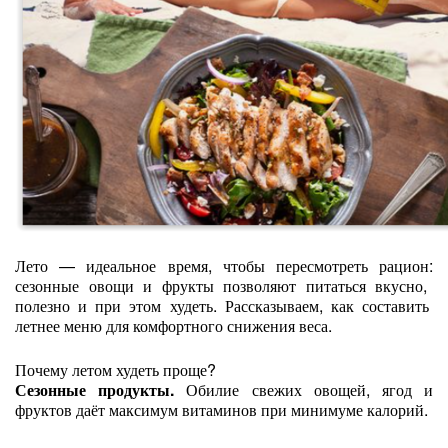
Лето
— идеальное
время,
чтобы
пересмотреть
рацион:
сезонные
овощи
и
фрукты
позволяют
питаться
вкусно,
полезно
и
при
этом
худеть.
Рассказываем,
как
составить
летнее
меню
для
комфортного
снижения
веса.
Почему
летом
худеть
проще?
Сезонные
продукты.
Обилие
свежих
овощей,
ягод
и
фруктов
даёт
максимум
витаминов
при
минимуме
калорий.