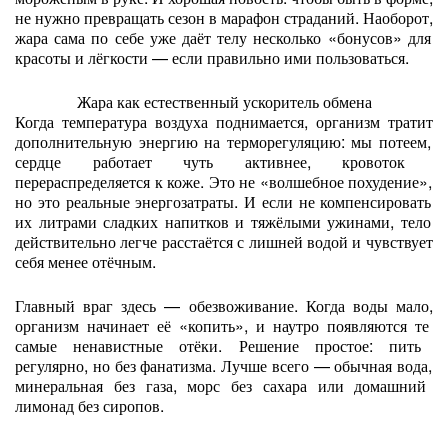
не
нужно
превращать
сезон
в
марафон
страданий.
Наоборот,
жара
сама
по
себе
уже
даёт
телу
несколько
«бонусов»
для
красоты
и
лёгкости
— если
правильно
ими
пользоваться.
Жара
как
естественный
ускоритель
обмена
Когда
температура
воздуха
поднимается,
организм
тратит
дополнительную
энергию
на
терморегуляцию:
мы
потеем,
сердце
работает
чуть
активнее,
кровоток
перераспределяется
к
коже.
Это
не
«волшебное
похудение»,
но
это
реальные
энергозатраты.
И
если
не
компенсировать
их
литрами
сладких
напитков
и
тяжёлыми
ужинами,
тело
действительно
легче
расстаётся
с
лишней
водой
и
чувствует
себя
менее
отёчным.
Главный
враг
здесь
— обезвоживание.
Когда
воды
мало,
организм
начинает
её
«копить»,
и
наутро
появляются
те
самые
ненавистные
отёки.
Решение
простое:
пить
регулярно,
но
без
фанатизма.
Лучше
всего
— обычная
вода,
минеральная
без
газа,
морс
без
сахара
или
домашний
лимонад
без
сиропов.