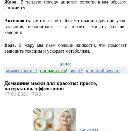
Жара.
В
тёплую
погоду
аппетит
естественным
образом
снижается.
Активность.
Летом
легче
найти
мотивацию
для
прогулок,
плавания,
велопоездок
— а
значит,
сжигать
больше
калорий.
Вода.
В
жару
мы
пьём
больше
жидкости,
что
помогает
выводить
токсины
и
ускоряет
метаболизм.
далее
комментарии: 1
понравилось!
вверх^
к полной версии
Домашние маски для красоты: просто,
натурально, эффективно
17-06-2026 17:43
[700x391]