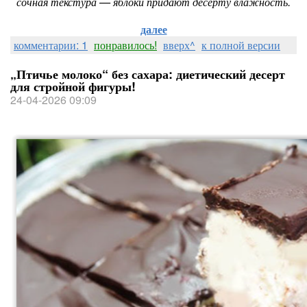
сочная текстура — яблоки придают десерту влажность.
далее
комментарии: 1
понравилось!
вверх^
к полной версии
„Птичье молоко“ без сахара: диетический десерт
для стройной фигуры!
24-04-2026 09:09