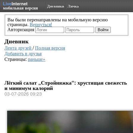
Live
Internet
Дневники
Личка
мобильная версия
Вы были перенаправлены на мобильную версию
страницы.
Вернуться!
Авторизация
Дневник
Лента друзей
/
Полная версия
Добавить в друзья
Страницы:
раньше»
Лёгкий салат „Стройняжка“: хрустящая свежесть
и минимум калорий
03-07-2026 09:23