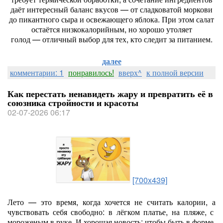
даёт
интересный
баланс
вкусов
— от
сладковатой
моркови
до
пикантного
сыра
и
освежающего
яблока.
При
этом
салат
остаётся
низкокалорийным,
но
хорошо
утоляет
голод
— отличный
выбор
для
тех,
кто
следит
за
питанием.
далее
комментарии: 1
понравилось!
вверх^
к полной версии
Как перестать ненавидеть жару и превратить её в
союзника стройности и красоты
02-07-2026 06:17
[700x439]
Лето
— это
время,
когда
хочется
не
считать
калории,
а
чувствовать
себя
свободно:
в
лёгком
платье,
на
пляже,
с
мороженым
в
руке.
И
хорошая
новость:
чтобы
быть
в
форме,