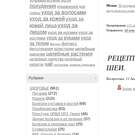
похудения
Метки:
30 потряса
упражнения для
мода красота стиль
уход за волосами
спины
уход за кожей
уход за
уход за
кожей лица
Процитировано
173 ра
лицом
Понравилось:
64 поль
уход за ногами
уход за
уход за руками
уход
ногтями
за телом
фитнесс
фитнес
целебные
фитотерапия
холестерин
целебные растения
напитки
РЕЦЕП
целебные средства
целебный
чай
напиток
ШЕИ.
эзотерика
эликсир здоровья
Рубрики
-
Воскресенье, 11 Ав
ЗДОРОВЬЕ
(961)
lorine
в
Питание
(272)
Разное
(210)
Болезни суставов и костей
(69)
Профилактика
(63)
Простуда,ОРВИ,ОРЗ, Грипп
(48)
Другие болезни и их лечение
(37)
Болезни и здоровье глаз
(25)
Стоматология
(25)
РАК: борьба и лечение
(24)