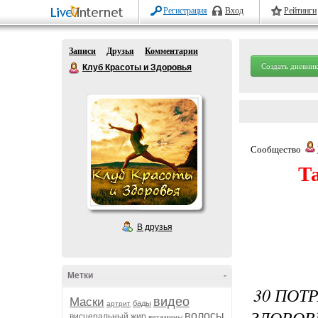
Регистрация
Вход
Рейтинги
Записи
Друзья
Комментарии
Создать дневник
Клуб Красоты и Здоровья
Сообщество
Т
В друзья
Метки
-
30 ПОТ
видео
Маски
бады
артрит
ЗДОРОВ
волосы
висцеральный жир
витамины