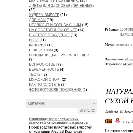
МОТИВАЦИИ К ПОХУДЕНИЮ
(25)
ДИЕТЫ ДЛЯ ЗДОРОВЬЯ (ЛЕЧЕБНЫЕ)
(22)
ХУДЕЕМ ВМЕСТЕ
(21)
ДЛЯ МАМ
(19)
ЦЕЛЛЮЛИТ И БОРЬБА С НИМ
(15)
Рубрики:
ЗДОРОВЬ
НА СОБСТВЕННОМ ОПЫТЕ
(14)
НАРОД
БЫСТРОЕ ПОХУДЕНИЕ
(13)
ЙОГА
(11)
Метки:
здоровье
КАЛОРИИ
(11)
СЕКС,ИНТИМ
(9)
ГОЛОДАНИЕ,РАЗГРУЗОЧНЫЕ ДНИ
(9)
Процитировано
49 раз
ВОПРОС-ОТВЕТ
(9)
Понравилось:
14 поль
БЕРЕМЕННОСТЬ
(4)
ТЕСТЫ
(3)
МУЖСКОЙ СПОРТ
(2)
КАК ПОТОЛСТЕТЬ
(2)
НАТУР
ФОТО ДО/ПОСЛЕ ПОХУДЕНИЯ
(1)
СУХОЙ 
Цитатник
-
Все (172)
Суббота, 10 Авгус
Производство пластиковых
heregirl
емкостей от компании Aleplast
-
(0)
Производство пластиковых емкостей
Натуральные про
от компании Aleplast Компания