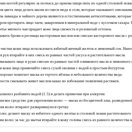
нии ногтей регулярно за полчаса до приема пищи пить по одной столовой ложк
ия цвета лица делать маски из смеси меда и соли, которые оказывают омолажи
ла лаванды и чайного дерева являются естественными антисептиками, которы
ером протирать лицо чаем, заваренным в минеральной воде с кусочком сахара.
итье мятного чая придает коже лица свежесть и розоватый оттенок.
зывать брови и ресницы касторовым маслом или смесью касторового масла с р
й чистки кожи лица использовать взбитый яичный желток и лимонный сок. Нано
я рук втирайте в них смесь из равных частей уксуса и растительного масла.
смазывать лицо и руки смесью из равных частей оливкового масла и лимонного 
я кожи лица применяйте смесь сухой овсянки с водой и простым йогуртом.
хорошо помогает маска из тертого яблока и небольшого количества меда.
ности смазывать живот маслом какао во избежание появления растяжек.
аланхоэ разбавить водой (1:3) и делать примочки при аллергии.
анское средство для укрепления волос — маска из бесцветной хны, разведенно
ния волос втирают разварившуюся гречку.
волос делают маску из взбитого одного желтка и столовой ложки растительного 
и волос за час до мытья втирайте в кожу головы смесь из равного количества 