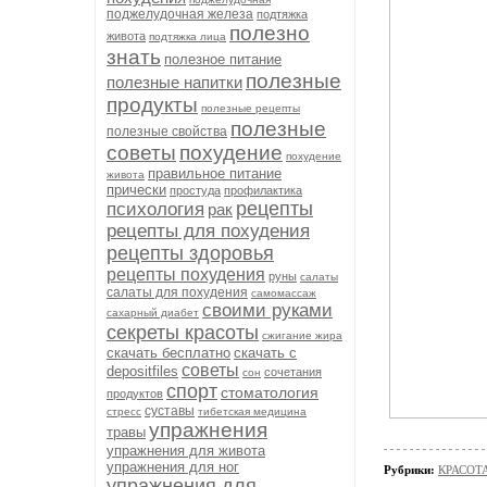
поджелудочная железа
подтяжка
полезно
живота
подтяжка лица
знать
полезное питание
полезные
полезные напитки
продукты
полезные рецепты
полезные
полезные свойства
советы
похудение
похудение
правильное питание
живота
прически
простуда
профилактика
рецепты
психология
рак
рецепты для похудения
рецепты здоровья
рецепты похудения
руны
салаты
салаты для похудения
самомассаж
своими руками
сахарный диабет
секреты красоты
сжигание жира
скачать бесплатно
скачать с
советы
depositfiles
сочетания
сон
спорт
стоматология
продуктов
суставы
стресс
тибетская медицина
упражнения
травы
упражнения для живота
упражнения для ног
Рубрики:
КРАСОТА
упражнения для