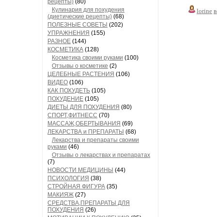
рецепты)
(80)
Кулинария для похудения
lorine
в
(диетические рецепты)
(68)
ПОЛЕЗНЫЕ СОВЕТЫ
(202)
УПРАЖНЕНИЯ
(155)
РАЗНОЕ
(144)
КОСМЕТИКА
(128)
Косметика своими руками
(100)
Отзывы о косметике
(2)
ЦЕЛЕБНЫЕ РАСТЕНИЯ
(106)
ВИДЕО
(106)
КАК ПОХУДЕТЬ
(105)
ПОХУДЕНИЕ
(105)
ДИЕТЫ ДЛЯ ПОХУДЕНИЯ
(80)
СПОРТ,ФИТНЕСС
(70)
МАССАЖ,ОБЕРТЫВАНИЯ
(69)
ЛЕКАРСТВА и ПРЕПАРАТЫ
(68)
Лекарства и препараты своими
руками
(46)
Отзывы о лекарствах и препаратах
(7)
НОВОСТИ МЕДИЦИНЫ
(44)
ПСИХОЛОГИЯ
(38)
СТРОЙНАЯ ФИГУРА
(35)
МАКИЯЖ
(27)
СРЕДСТВА,ПРЕПАРАТЫ ДЛЯ
ПОХУДЕНИЯ
(26)