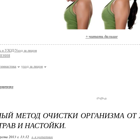
+ читать дальше
 и УХОД/Уход за лицом
НЕНИЯ
гимнастика
уход за лицом
зователям
ЫЙ МЕТОД ОЧИСТКИ ОРГАНИЗМА ОТ 
ТРАВ И НАСТОЙКИ.
густа 2013 г. 13:12
+ в цитатник