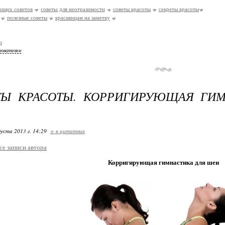
ющих советов
советы для неотразимости
советы красоты
секреты красоты
полезные советы
красавицам на заметку
з
зователям
ТЫ КРАСОТЫ. КОРРИГИРУЮЩАЯ ГИМ
густа 2013 г. 14:29
+ в цитатник
се записи автора
Корригирующая гимнастика для шеи