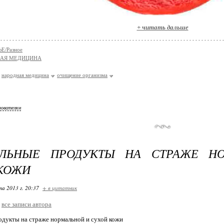
+ читать дальше
Е/Разное
НАЯ МЕДИЦИНА
народная медицина
очищение организма
зователям
АЛЬНЫЕ ПРОДУКТЫ НА СТРАЖЕ Н
КОЖИ
та 2013 г. 20:37
+ в цитатник
все записи автора
дукты на страже нормальной и сухой кожи