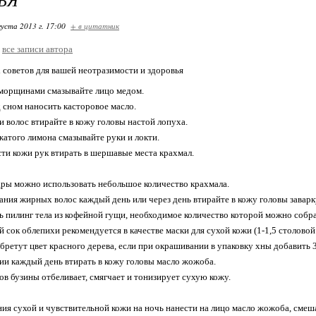
густа 2013 г. 17:00
+ в цитатник
все записи автора
советов для вашей неотразимости и здоровья
 морщинами смазывайте лицо медом.
д сном наносить касторовое масло.
и волос втирайте в кожу головы настой лопуха.
жатого лимона смазывайте руки и локти.
ти кожи рук втирать в шершавые места крахмал.
удры можно использовать небольшое количество крахмала.
ания жирных волос каждый день или через день втирайте в кожу головы заварк
ть пилинг тела из кофейной гущи, необходимое количество которой можно собрат
 сок облепихи рекомендуется в качестве маски для сухой кожи (1-1,5 столовой
бретут цвет красного дерева, если при окрашивании в упаковку хны добавить 3
ии каждый день втирать в кожу головы масло жожоба.
ков бузины отбеливает, смягчает и тонизирует сухую кожу.
ния сухой и чувствительной кожи на ночь нанести на лицо масло жожоба, сме