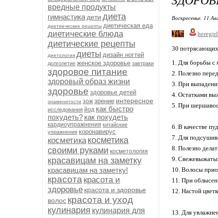
вредные продукты
диета
гимнастика
дети
Воскресенье, 11 Ав
диетическая еда
диетиеческие рецепты
диетические блюда
heregirl
диетические рецепты
30 потрясающих 
диеты
дизайн ногтей
диетология
1. Для борьбы с
женское здоровье
долголетие
завтраки
здоровое питание
2. Полезно пере
здоровый образ жизни
3. При выпадени
здоровье
здоровье детей
4. Остатками вы
интересное
зрение
зож
знаменитости
5. При шершавос
как быстро
йод
исследования
похудеть?
как похудеть
кардиоупражнения
китайские
6. В качестве п
коронавирус
упражнения
7. Для подсушив
косметика
косметика
8. Полезно дела
своими руками
косметология
9. Свежевыжатый
красавицам на заметку
красавицам на заметку!
10. Волосы прио
красота
красота и
11. При облысен
здоровье
красота и здоровье
12. Настой цвет
красота и уход
волос
кулинария
кулинария для
13. Для увлажне