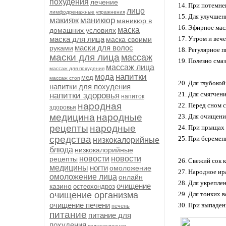
похудения
лечение
14. При потемне
лицо
лимфодренажные упражнения
15. Для улучшен
макияж
маникюр
маникюр в
16. Эфирное мас
маска
домашних условиях
маска для лица
17. Утром и веч
маска своими
маски для волос
руками
18. Регулярное п
маски для лица
массаж
19. Полезно сма
массаж лица
массаж для похудения
напитки
мода
мед
массаж стоп
20. Для глубоко
напитки для похудения
21. Для смягчени
напитки здоровья
напиток
народная
22. Перед сном 
здоровья
медицина
народные
23. Для очищени
рецепты
народные
24. При прыщах 
средства
25. При беремен
низкокалорийные
блюда
низкокалорийные
новости
новости
рецепты
26. Свежий сок к
медицины
ногти
омоложение
27. Народное ир
омоложение лица
онлайн
28. Для укрепле
очищение
казино
остеохондроз
очищение организма
29. Для тонких 
очищение печени
30. При выпадени
печень
питание
питание для
похудения
поджелудочная