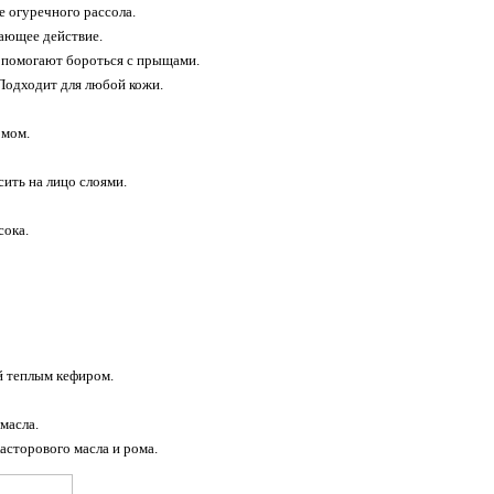
е огуречного рассола.
вающее действие.
е помогают бороться с прыщами.
 Подходит для любой кожи.
омом.
сить на лицо слоями.
сока.
й теплым кефиром.
масла.
касторового масла и рома.