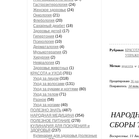
Гастроэнтерология
(24)
Женское здоровье
(24)
Онкология
(21)
Флебология
(20)
Сахарный диабет
(18)
Здоровье детей
(17)
Гипертония
(14)
Психология
(10)
Дерматалогия
(4)
Рубрики:
КРАСОТА
Музыкотерапия
(2)
УПРАЖ
Хирургия
(2)
Невралогия
(2)
Метки:
красота
Здоровье животных
(1)
КРАСОТА и УХОД
(701)
Уход за лицом
(318)
Процитировано
36 раз
Уход за волосами
(131)
Понравилось:
14 поль
Уход за руками и ногтями
(80)
Уход за телом
(71)
Разное
(58)
Уход за ногами
(40)
ПОЛЕЗНО ЗНАТЬ
(487)
НАРОДН
НАРОДНАЯ МЕДИЦИНА
(354)
ПОЛЕЗНОЕ ПИТАНИЕ
(278)
СБОРЫ 
КУЛИНАРИЯ ДЛЯ ПОХУДЕНИЯ и
ЗДОРОВЬЯ
(237)
Кулинария для здоровья (полезные
Воскресенье, 11 Ав