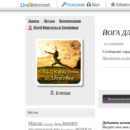
Регистрация
Вход
Рейтинги
Записи
Друзья
Комментарии
Клуб Красоты и Здоровья
ЙОГА Д
+ в цитатник
Cообщение скры
Прочитать сооб
В друзья
Комментироват
Метки
-
видео
Добавить комм
Маски
бады
артрит
Введите свое имя и
волосы
висцеральный жир
витамины