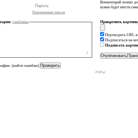
Комментарий можно доб
нужно будет ввести сим
Напоминание пароля
тария:
смайлики
Прикрепить картинк
Переводить URL в
Подписаться на к
Подписать карти
рафии: (найти ошибки)