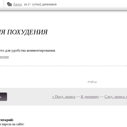
Авось
из (+ сутки) дневников
ЛЯ ПОХУДЕНИЯ
то для удобства комментирования.
щение
« Пред. запись
—
К дневнику
—
След. запись 
ь
ентарий:
 пароль на сайте: