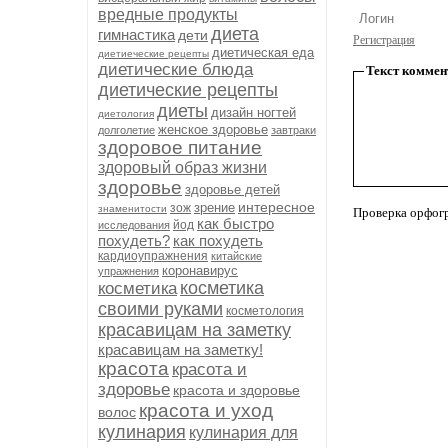
вредные продукты
диета
гимнастика
дети
Регистрация
диетическая еда
диетиеческие рецепты
диетические блюда
Текст коммен
диетические рецепты
диеты
дизайн ногтей
диетология
женское здоровье
долголетие
завтраки
здоровое питание
здоровый образ жизни
здоровье
здоровье детей
интересное
зрение
зож
знаменитости
Проверка орфог
как быстро
йод
исследования
похудеть?
как похудеть
кардиоупражнения
китайские
коронавирус
упражнения
косметика
косметика
своими руками
косметология
красавицам на заметку
красавицам на заметку!
красота
красота и
здоровье
красота и здоровье
красота и уход
волос
кулинария
кулинария для