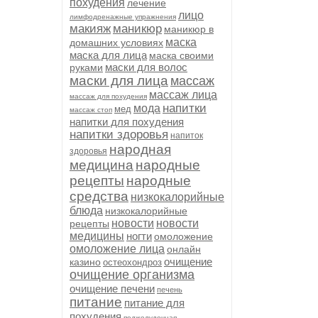
похудения
лечение
лицо
лимфодренажные упражнения
макияж
маникюр
маникюр в
маска
домашних условиях
маска для лица
маска своими
маски для волос
руками
маски для лица
массаж
массаж лица
массаж для похудения
напитки
мода
мед
массаж стоп
напитки для похудения
напитки здоровья
напиток
народная
здоровья
медицина
народные
рецепты
народные
средства
низкокалорийные
блюда
низкокалорийные
новости
новости
рецепты
медицины
ногти
омоложение
омоложение лица
онлайн
очищение
казино
остеохондроз
очищение организма
очищение печени
печень
питание
питание для
похудения
поджелудочная