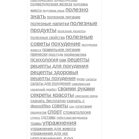
поджелудочная железа
подтяжка
полезно
живота
подтяжка лица
знать
полезное питание
полезные
полезные напитки
продукты
полезные рецепты
полезные
полезные свойства
советы
похудение
похудение
правильное питание
живота
прически
простуда
профилактика
рецепты
психология
рак
рецепты для похудения
рецепты здоровья
рецепты похудения
руны
салаты
салаты для похудения
самомассаж
своими руками
сахарный диабет
секреты красоты
сжигание жира
скачать бесплатно
скачать с
советы
depositfiles
сочетания
сон
спорт
стоматология
продуктов
суставы
стресс
тибетская медицина
упражнения
травы
упражнения для живота
упражнения для ног
упражнения для