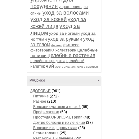
похудения
упражнения для
уход за волосами
спины
уход за кожей
уход за
уход за
кожей лица
лицом
уход за ногами
уход за
уход за руками
уход
ногтями
за телом
фитнесс
фитнес
целебные
фитотерапия
холестерин
целебные растения
напитки
целебные средства
целебный
чай
напиток
эзотерика
эликсир здоровья
Рубрики
-
ЗДОРОВЬЕ
(961)
Питание
(272)
Разное
(210)
Болезни суставов и костей
(69)
Профилактика
(63)
Простуда,ОРВИ,ОРЗ, Грипп
(48)
Другие болезни и их лечение
(37)
Болезни и здоровье глаз
(25)
Стоматология
(25)
РАК: борьба и лечение
(24)