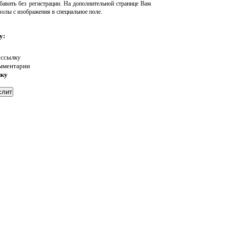
авить без регистрации. На дополнительной странице Вам
волы с изображения в специальное поле.
у:
 ссылку
омментарии
нку