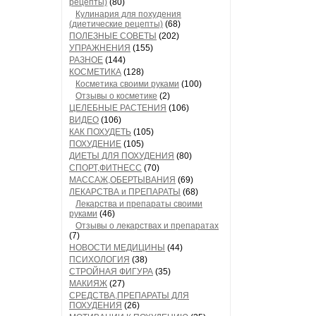
рецепты)
(80)
Кулинария для похудения
(диетические рецепты)
(68)
ПОЛЕЗНЫЕ СОВЕТЫ
(202)
УПРАЖНЕНИЯ
(155)
РАЗНОЕ
(144)
КОСМЕТИКА
(128)
Косметика своими руками
(100)
Отзывы о косметике
(2)
ЦЕЛЕБНЫЕ РАСТЕНИЯ
(106)
ВИДЕО
(106)
КАК ПОХУДЕТЬ
(105)
ПОХУДЕНИЕ
(105)
ДИЕТЫ ДЛЯ ПОХУДЕНИЯ
(80)
СПОРТ,ФИТНЕСС
(70)
МАССАЖ,ОБЕРТЫВАНИЯ
(69)
ЛЕКАРСТВА и ПРЕПАРАТЫ
(68)
Лекарства и препараты своими
руками
(46)
Отзывы о лекарствах и препаратах
(7)
НОВОСТИ МЕДИЦИНЫ
(44)
ПСИХОЛОГИЯ
(38)
СТРОЙНАЯ ФИГУРА
(35)
МАКИЯЖ
(27)
СРЕДСТВА,ПРЕПАРАТЫ ДЛЯ
ПОХУДЕНИЯ
(26)