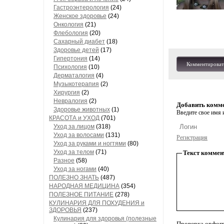
Гастроэнтерология
(24)
Женское здоровье
(24)
Онкология
(21)
Флебология
(20)
Сахарный диабет
(18)
Здоровье детей
(17)
Гипертония
(14)
Комментироват
Психология
(10)
Дерматалогия
(4)
Музыкотерапия
(2)
Хирургия
(2)
Невралогия
(2)
Добавить комм
Здоровье животных
(1)
Введите свое имя и
КРАСОТА и УХОД
(701)
Уход за лицом
(318)
Уход за волосами
(131)
Регистрация
Уход за руками и ногтями
(80)
Уход за телом
(71)
Текст коммен
Разное
(58)
Уход за ногами
(40)
ПОЛЕЗНО ЗНАТЬ
(487)
НАРОДНАЯ МЕДИЦИНА
(354)
ПОЛЕЗНОЕ ПИТАНИЕ
(278)
КУЛИНАРИЯ ДЛЯ ПОХУДЕНИЯ и
ЗДОРОВЬЯ
(237)
Кулинария для здоровья (полезные
Проверка орфог