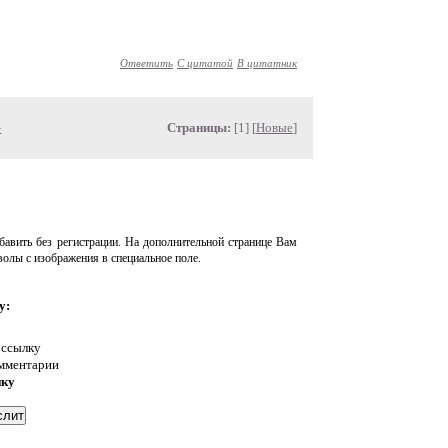
Ответить
С цитатой
В цитатник
»
Страницы:
[1] [
Новые
]
авить без регистрации. На дополнительной странице Вам
волы с изображения в специальное поле.
у:
 ссылку
омментарии
нку