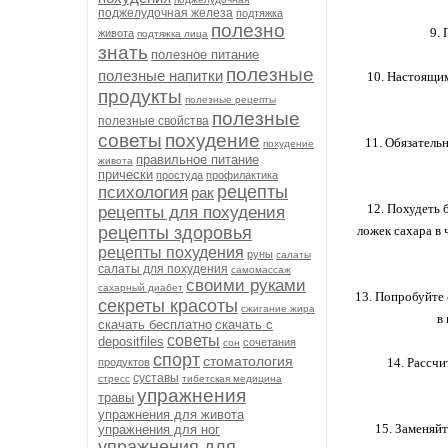
поджелудочная железа
подтяжка
полезно
9.
живота
подтяжка лица
знать
полезное питание
полезные
полезные напитки
10. Настоящим
продукты
полезные рецепты
полезные
полезные свойства
советы
похудение
11. Обязатель
похудение
правильное питание
живота
прически
простуда
профилактика
рецепты
психология
рак
12. Похудеть 
рецепты для похудения
рецепты здоровья
ложек сахара в 
рецепты похудения
руны
салаты
салаты для похудения
самомассаж
своими руками
сахарный диабет
13. Попробуйте 
секреты красоты
сжигание жира
в
скачать бесплатно
скачать с
советы
depositfiles
сочетания
сон
спорт
стоматология
14. Рассч
продуктов
суставы
стресс
тибетская медицина
упражнения
травы
упражнения для живота
15. Заменяйт
упражнения для ног
упражнения для