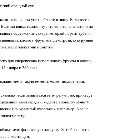
 легкий овощной суп.
ктов, которые вы употребляете в пищу. Количество
Если вы внимательно изучите то, что напечатано на
каливать содержание сахара, который портит зубы и
званиями: глюкоза, фруктоза, декстроза, кукурузная
оза, мальтодекстрин и лактоза.
 всего для «перекусов» использовать фрукты и овощи,
15 г жира и 280 ккал.
ольше, чем в такую емкость может поместиться.
какалку, если заниматься этим регулярно, принесут
еланной вами зарядки, кидайте в копилку монету.
ашение или красивый купальник, например. А за не
пилки монету.
необходимую физическую нагрузку. Хотя бы просто
сь по лестницам.