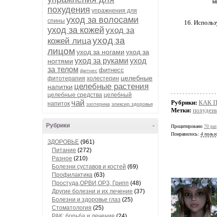
м
похудения
упражнения для
уход за волосами
спины
16. Использ
уход за кожей
уход за
уход за
кожей лица
лицом
уход за ногами
уход за
уход за руками
уход
ногтями
за телом
фитнесс
фитнес
целебные
фитотерапия
холестерин
целебные растения
напитки
целебные средства
целебный
чай
Рубрики:
КАК 
напиток
эзотерика
эликсир здоровья
Метки:
похуден
Рубрики
-
Процитировано
70 раз
Понравилось:
4 польз
ЗДОРОВЬЕ
(961)
Питание
(272)
Разное
(210)
Болезни суставов и костей
(69)
Профилактика
(63)
Простуда,ОРВИ,ОРЗ, Грипп
(48)
Другие болезни и их лечение
(37)
Болезни и здоровье глаз
(25)
Стоматология
(25)
РАК: борьба и лечение
(24)