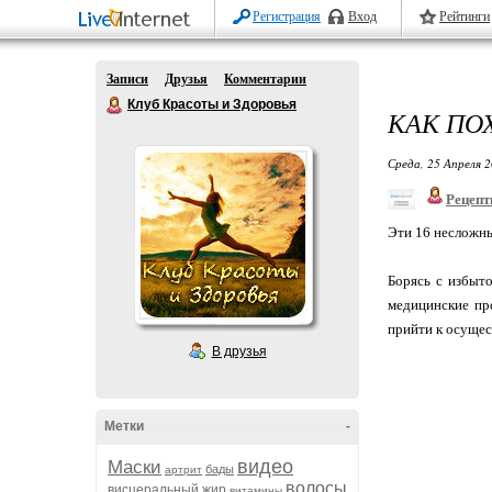
Регистрация
Вход
Рейтинги
Записи
Друзья
Комментарии
Клуб Красоты и Здоровья
КАК ПО
Среда, 25 Апреля 2
Рецепт
Эти 16 несложны
Борясь с избыт
медицинские пр
прийти к осущес
В друзья
Метки
-
видео
Маски
бады
артрит
волосы
висцеральный жир
витамины