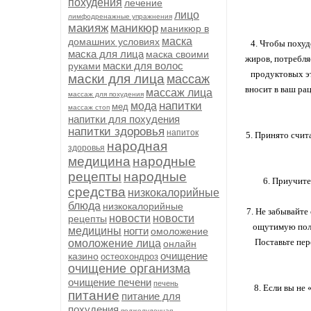
похудения
лечение
лицо
лимфодренажные упражнения
макияж
маникюр
маникюр в
маска
домашних условиях
4. Чтобы похуд
маска для лица
маска своими
жиров, потребля
маски для волос
руками
продуктовых эт
маски для лица
массаж
вносит в ваш ра
массаж лица
массаж для похудения
напитки
мода
мед
массаж стоп
напитки для похудения
напитки здоровья
напиток
5. Принято счита
народная
здоровья
медицина
народные
рецепты
народные
6. Приучите
средства
низкокалорийные
блюда
низкокалорийные
7. Не забывайте
новости
новости
рецепты
ощутимую поль
медицины
ногти
омоложение
Поставьте пер
омоложение лица
онлайн
очищение
казино
остеохондроз
очищение организма
очищение печени
печень
8. Если вы не
питание
питание для
похудения
поджелудочная