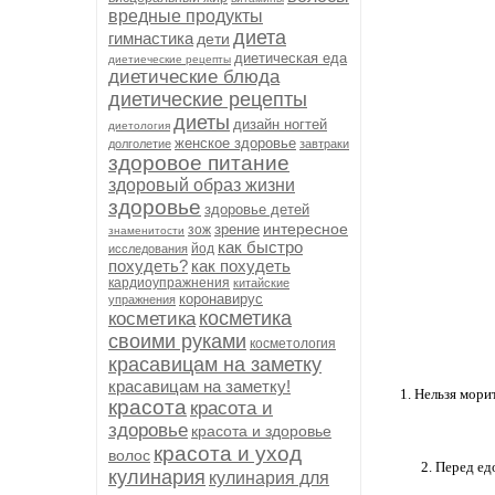
вредные продукты
диета
гимнастика
дети
диетическая еда
диетиеческие рецепты
диетические блюда
диетические рецепты
диеты
дизайн ногтей
диетология
женское здоровье
долголетие
завтраки
здоровое питание
здоровый образ жизни
здоровье
здоровье детей
интересное
зрение
зож
знаменитости
как быстро
йод
исследования
похудеть?
как похудеть
кардиоупражнения
китайские
коронавирус
упражнения
косметика
косметика
своими руками
косметология
красавицам на заметку
красавицам на заметку!
1. Нельзя мор
красота
красота и
здоровье
красота и здоровье
красота и уход
волос
2. Перед ед
кулинария
кулинария для