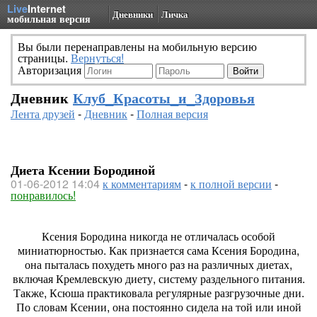
Live
Internet
Дневники
Личка
мобильная версия
Вы были перенаправлены на мобильную версию
страницы.
Вернуться!
Авторизация
Дневник
Клуб_Красоты_и_Здоровья
Лента друзей
-
Дневник
-
Полная версия
Диета Ксении Бородиной
01-06-2012 14:04
к комментариям
-
к полной версии
-
понравилось!
Ксения Бородина никогда не отличалась особой
миниатюрностью. Как признается сама Ксения Бородина,
она пыталась похудеть много раз на различных диетах,
включая Кремлевскую диету, систему раздельного питания.
Также, Ксюша практиковала регулярные разгрузочные дни.
По словам Ксении, она постоянно сидела на той или иной