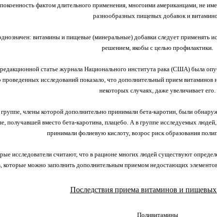
покоенность фактом длительного применения, многоими американцами, не им
разнообразных пищевых добавок и витамино
днозначен: витамины и пищевые (минеральные) добавки следует применять ис
решением, якобы с целью профилактики.
 редакционной статье журнала Национального института рака (США) была опубл
проведенных исследований показало, что дополнительный прием витаминов не 
некоторых случаях, даже увеличивает его.
в группе, члены которой дополнительно принимали бета-каротин, были обнаруж
пе, получавшей вместо бета-каротина, плацебо. А в группе исследуемых люде
принимали фолиевую кислоту, возрос риск образования поли
рые исследователи считают, что в рационе многих людей существуют определ
, которые можно заполнить дополнительным приемом недостающих элементов. Ту
Последствия приема витаминов и пищевых
Поливитамины