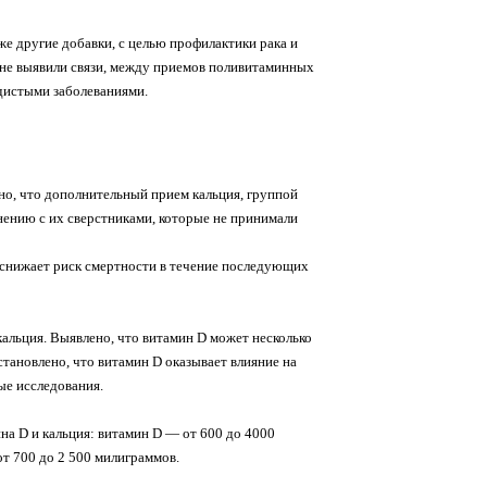
е другие добавки, с целью профилактики рака и
 не выявили связи, между приемов поливитаминных
удистыми заболеваниями.
но, что дополнительный прием кальция, группой
нению с их сверстниками, которые не принимали
, снижает риск смертности в течение последующих
альция. Выявлено, что витамин D может несколько
становлено, что витамин D оказывает влияние на
ые исследования.
 D и кальция: витамин D — от 600 до 4000
от 700 до 2 500 милиграммов.