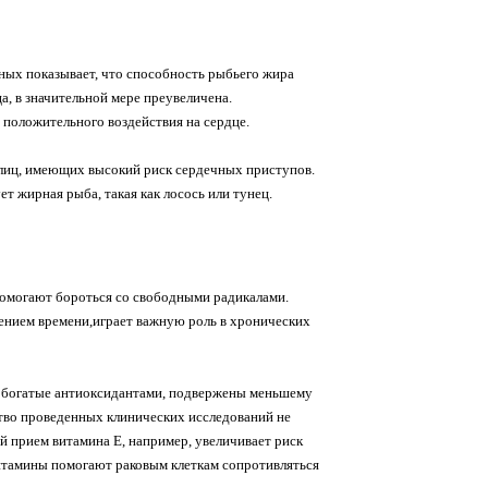
ных показывает, что способность рыбьего жира
, в значительной мере преувеличена.
о положительного воздействия на сердце.
лиц, имеющих высокий риск сердечных приступов.
ет жирная рыба, такая как лосось или тунец.
, помогают бороться со свободными радикалами.
чением времени,играет важную роль в хронических
, богатые антиоксидантами, подвержены меньшему
ство проведенных клинических исследований не
й прием витамина Е, например, увеличивает риск
витамины помогают раковым клеткам сопротивляться