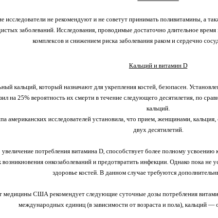
е исследователи не рекомендуют и не советут принимать поливитамины, а такж
дистых заболеваний. Исследования, проводимые достаточно длительное время
комплексов и снижением риска заболевания раком и сердечно сос
Кальций и витамин D
ный кальций, который назначают для укрепления костей, безопасен. Установле
зил на 25% вероятность их смерти в течение следующего десятилетия, по срав
кальций.
па американских исследователей установила, что прием, женщинами, кальция
двух десятилетий.
о увеличение потребления витамина D, способствует более полному усвоению к
к возникновения онкозаболеваний и предотвратить инфекции. Однако пока не у
здоровье костей. В данном случае требуются дополнительн
т медицины США рекомендует следующие суточные дозы потребления витамина
международных единиц (в зависимости от возраста и пола), кальций — 