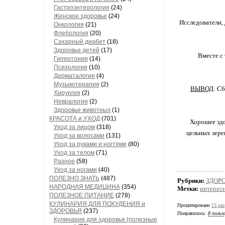
Гастроэнтерология
(24)
Женское здоровье
(24)
Исследователи,
Онкология
(21)
Флебология
(20)
Сахарный диабет
(18)
Здоровье детей
(17)
Вместе с
Гипертония
(14)
Психология
(10)
Дерматалогия
(4)
Музыкотерапия
(2)
ВЫВОД
: С
Хирургия
(2)
Невралогия
(2)
Здоровье животных
(1)
КРАСОТА и УХОД
(701)
Хорошее здо
Уход за лицом
(318)
цельных зере
Уход за волосами
(131)
Уход за руками и ногтями
(80)
Уход за телом
(71)
Разное
(58)
Уход за ногами
(40)
ПОЛЕЗНО ЗНАТЬ
(487)
Рубрики:
ЗДОР
НАРОДНАЯ МЕДИЦИНА
(354)
Метки:
интерес
ПОЛЕЗНОЕ ПИТАНИЕ
(278)
КУЛИНАРИЯ ДЛЯ ПОХУДЕНИЯ и
Процитировано
13 раз
ЗДОРОВЬЯ
(237)
Понравилось:
8 польз
Кулинария для здоровья (полезные