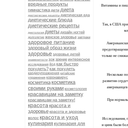
вредные продукты
Витамины и пище
диета
гимнастика
дети
диетическая еда
диетиеческие рецепты
диетические блюда
Так, в США при
диетические рецепты
мл
диеты
дизайн ногтей
диетология
женское здоровье
долголетие
завтраки
здоровое питание
Американские
здоровый образ жизни
предотвращение
здоровье
здоровье детей
только не снижа
интересное
зрение
зож
знаменитости
как быстро
йод
исследования
похудеть?
как похудеть
кардиоупражнения
китайские
Несколько по
коронавирус
упражнения
развития серде
косметика
косметика
американцев
своими руками
косметология
красавицам на заметку
красавицам на заметку!
При нормаль
красота
красота и
здоровье
красота и здоровье
красота и уход
волос
Исследования, 
кулинария
кулинария для
и цинк были бо