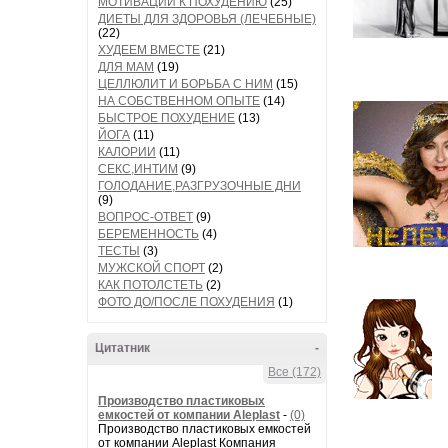
МОТИВАЦИИ К ПОХУДЕНИЮ
(25)
ДИЕТЫ ДЛЯ ЗДОРОВЬЯ (ЛЕЧЕБНЫЕ)
(22)
ХУДЕЕМ ВМЕСТЕ
(21)
ДЛЯ МАМ
(19)
ЦЕЛЛЮЛИТ И БОРЬБА С НИМ
(15)
НА СОБСТВЕННОМ ОПЫТЕ
(14)
БЫСТРОЕ ПОХУДЕНИЕ
(13)
ЙОГА
(11)
КАЛОРИИ
(11)
СЕКС,ИНТИМ
(9)
ГОЛОДАНИЕ,РАЗГРУЗОЧНЫЕ ДНИ
(9)
ВОПРОС-ОТВЕТ
(9)
БЕРЕМЕННОСТЬ
(4)
ТЕСТЫ
(3)
МУЖСКОЙ СПОРТ
(2)
КАК ПОТОЛСТЕТЬ
(2)
ФОТО ДО/ПОСЛЕ ПОХУДЕНИЯ
(1)
Цитатник
-
Все (172)
Производство пластиковых
емкостей от компании Aleplast
-
(0)
Производство пластиковых емкостей
от компании Aleplast Компания