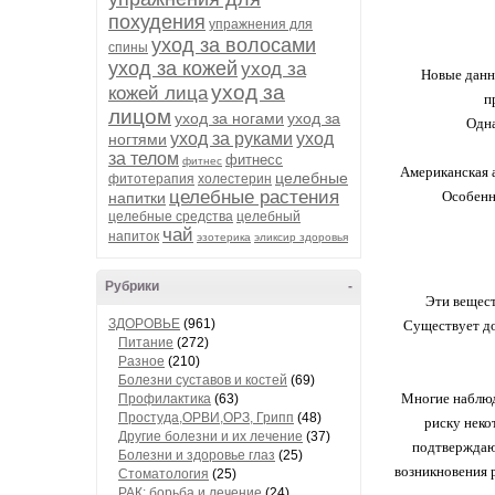
похудения
упражнения для
уход за волосами
спины
уход за кожей
уход за
Новые данн
уход за
кожей лица
п
лицом
уход за ногами
уход за
Одна
уход за руками
уход
ногтями
за телом
фитнесс
фитнес
Американская 
целебные
фитотерапия
холестерин
целебные растения
Особенно
напитки
целебные средства
целебный
чай
напиток
эзотерика
эликсир здоровья
Рубрики
-
Эти вещест
ЗДОРОВЬЕ
(961)
Существует до
Питание
(272)
Разное
(210)
Болезни суставов и костей
(69)
Многие наблюд
Профилактика
(63)
Простуда,ОРВИ,ОРЗ, Грипп
(48)
риску неко
Другие болезни и их лечение
(37)
подтверждают
Болезни и здоровье глаз
(25)
возникновения 
Стоматология
(25)
РАК: борьба и лечение
(24)