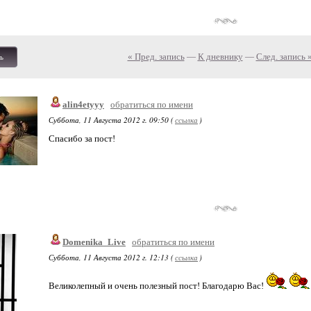
« Пред. запись
—
К дневнику
—
След. запись 
ь
alin4etyyy
обратиться по имени
Суббота, 11 Августа 2012 г. 09:50 (
ссылка
)
Спасибо за пост!
Domenika_Live
обратиться по имени
Суббота, 11 Августа 2012 г. 12:13 (
ссылка
)
Великолепный и очень полезный пост! Благодарю Вас!