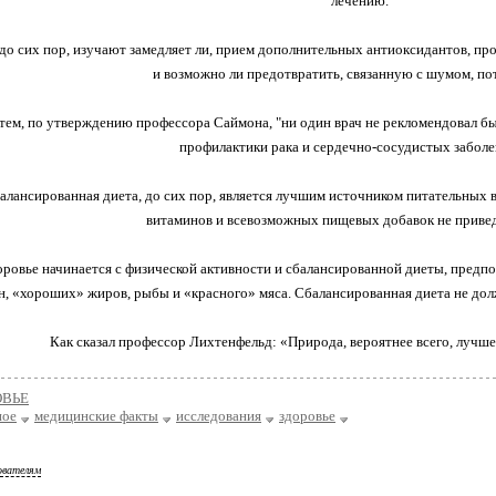
лечению.
 до сих пор, изучают замедляет ли, прием дополнительных антиоксидантов, пр
и возможно ли предотвратить, связанную с шумом, по
 тем, по утверждению профессора Саймона, "ни один врач не рекломендовал б
профилактики рака и сердечно-сосудистых заболе
балансированная диета, до сих пор, является лучшим источником питательных в
витаминов и всевозможных пищевых добавок не привед
ровье начинается с физической активности и сбалансированной диеты, предпо
н, «хороших» жиров, рыбы и «красного» мяса. Сбалансированная диета не до
Как сказал профессор Лихтенфельд: «Природа, вероятнее всего, лучше
ОВЬЕ
ное
медицинские факты
исследования
здоровье
ователям