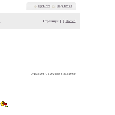
Нравится
Поделиться
»
Страницы:
[1] [
Новые
]
Ответить
С цитатой
В цитатник