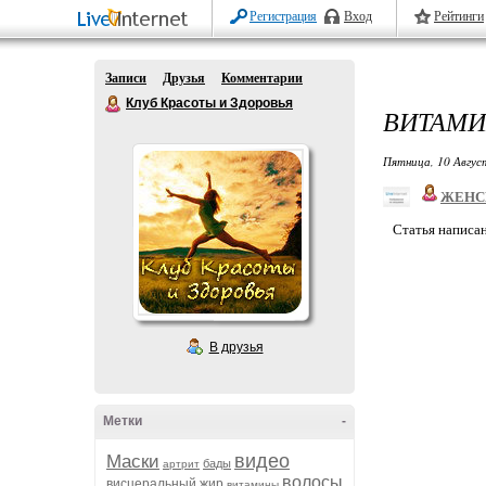
Регистрация
Вход
Рейтинги
Записи
Друзья
Комментарии
Клуб Красоты и Здоровья
ВИТАМИ
Пятница, 10 Авгус
ЖЕНС
Статья написа
В друзья
Метки
-
видео
Маски
бады
артрит
волосы
висцеральный жир
витамины