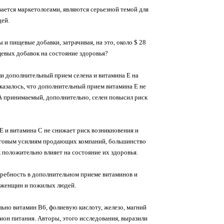
ается маркетологами, являются серьезной темой для
дей.
 пищевые добавки, затрачивая, на это, около $ 28
щевых добавок на состояние здоровья?
ли дополнительный прием селена и витамина Е на
Оказалось, что дополнительный прием витамина Е не
. А принимаемый, дополнительно, селен повысил риск
 и витамина С не снижает риск возникновения и
инговым усилиям продающих компаний, большинство
положительно влияет на состояние их здоровья.
требность в дополнительном приеме витаминов и
х женщин и пожилых людей.
ьно витамин В6, фолиевую кислоту, железо, магний
он питания. Авторы, этого исследования, выразили