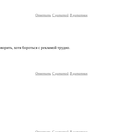
Ответить
С цитатой
В цитатник
ворить, хотя бороться с рекламой трудно.
Ответить
С цитатой
В цитатник
Ответить
С цитатой
В цитатник