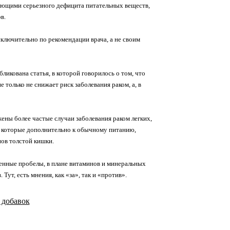
еющими серьезного дефицита питательных веществ,
в.
ключительно по рекомендации врача, а не своим
икована статья, в которой говорилось о том, что
только не снижает риск заболевания раком, а, в
ены более частые случаи заболевания раком легких,
й, которые дополнительно к обычному питанию,
пов толстой кишки.
енные пробелы, в плане витаминов и минеральных
т, есть мнения, как «за», так и «против».
 добавок