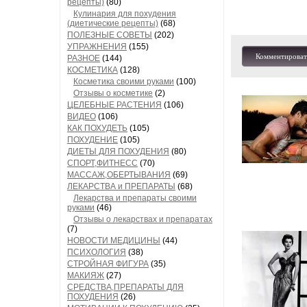
рецепты)
(80)
Кулинария для похудения
(диетические рецепты)
(68)
ПОЛЕЗНЫЕ СОВЕТЫ
(202)
УПРАЖНЕНИЯ
(155)
Комментироват
РАЗНОЕ
(144)
КОСМЕТИКА
(128)
Косметика своими руками
(100)
Отзывы о косметике
(2)
ЦЕЛЕБНЫЕ РАСТЕНИЯ
(106)
ВИДЕО
(106)
КАК ПОХУДЕТЬ
(105)
ПОХУДЕНИЕ
(105)
ДИЕТЫ ДЛЯ ПОХУДЕНИЯ
(80)
СПОРТ,ФИТНЕСС
(70)
МАССАЖ,ОБЕРТЫВАНИЯ
(69)
ЛЕКАРСТВА и ПРЕПАРАТЫ
(68)
Лекарства и препараты своими
руками
(46)
Отзывы о лекарствах и препаратах
(7)
НОВОСТИ МЕДИЦИНЫ
(44)
ПСИХОЛОГИЯ
(38)
СТРОЙНАЯ ФИГУРА
(35)
МАКИЯЖ
(27)
СРЕДСТВА,ПРЕПАРАТЫ ДЛЯ
ПОХУДЕНИЯ
(26)