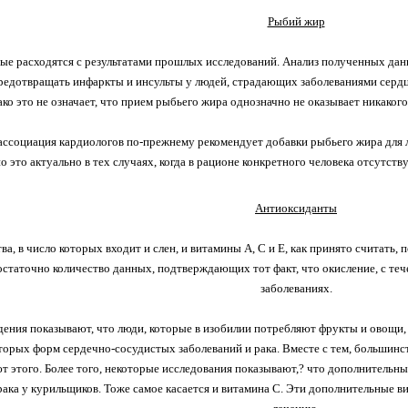
Рыбий жир
ые расходятся с результатами прошлых исследований. Анализ полученных дан
редотвращать инфаркты и инсульты у людей, страдающих заболеваниями сердца
ко это не означает, что прием рыбьего жира однозначно не оказывает никаког
ассоциация кардиологов по-прежнему рекомендует добавки рыбьего жира для 
 это актуально в тех случаях, когда в рационе конкретного человека отсутству
Антиоксиданты
ва, в число которых входит и слен, и витамины А, С и Е, как принято считать
статочно количество данных, подтверждающих тот факт, что окисление, с те
заболеваниях.
ения показывают, что люди, которые в изобилии потребляют фрукты и овощи
торых форм сердечно-сосудистых заболеваний и рака. Вместе с тем, большин
 этого. Более того, некоторые исследования показывают,? что дополнительны
рака у курильщиков. Тоже самое касается и витамина С. Эти дополнительные 