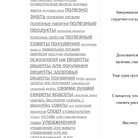
поджелудочная железа
подтяжка
полезно
живота
подтяжка лица
Американски
знать
полезное питание
сердечно-сосу
полезные
полезные напитки
продукты
полезные рецепты
полезные
полезные свойства
советы
похудение
похудение
правильное питание
живота
прически
простуда
профилактика
Дополнитель
рецепты
психология
рак
мужчин, сни
рецепты для похудения
рецепты здоровья
Еще одна груп
рецепты похудения
руны
салаты
салаты для похудения
самомассаж
своими руками
сахарный диабет
секреты красоты
сжигание жира
Считается, чт
скачать бесплатно
скачать с
снизить рис
советы
depositfiles
сочетания
сон
спорт
стоматология
продуктов
суставы
стресс
тибетская медицина
упражнения
травы
Институ
упражнения для живота
упражнения для ног
упражнения для