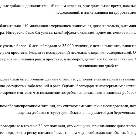
вые добавки, дополнительный прием которых, уже длительное время, навязыв
исследований, в плане влияния на здоровье лю
близительно 110 миллионов американцев принимают, дополнительно, витамины и
рд. Интересно было бы узнать, какой эффект оказывает прием витаминов и пи
 ученые более 10 лет наблюдали за 35 000 мужчин, с целью выяснить, влияет 
 рака простаты. Результат исследований несколько озадачил исследователей. 
ет риск заболевания раком простаты, а наоборот, делает его более вероятным
возникновения диабета.
зднее были опубликованы данные о том, что дополнительный прием витамина Е
чно-сосудистых заболеваний и рака. Однако, благодаря неимоверным маркет
 искренне считают, что повышение потребления витаминов и пищевых добавок 
ном сбалансированном питании, как считают американские исследователи, по
пищевых добавок отсутствует. Исключение делается для беременны
проводимые в течение 22 лет показали, что женщины, принимавшие дополнител
лее подвержены риску внезапной смерти, чем люди, соблюдавшие обычный раци