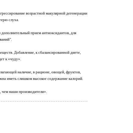
огрессирование возрастной макулярной дегенерации
терю слуха.
ы дополнительный прием антиоксидантов, для
ваний".
еществ. Добавление, к сбалансированной диете,
ет к «чуду».
лагающей наличие, в рационе, овощей, фруктов,
лжна иметь слишком высокое содержание калорий.
, чем наши производители».