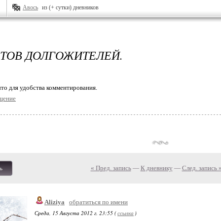
Авось
из (+ сутки) дневников
ЕТОВ ДОЛГОЖИТЕЛЕЙ.
то для удобства комментирования.
щение
« Пред. запись
—
К дневнику
—
След. запись 
ь
Aliziya
обратиться по имени
Среда, 15 Августа 2012 г. 23:55 (
ссылка
)