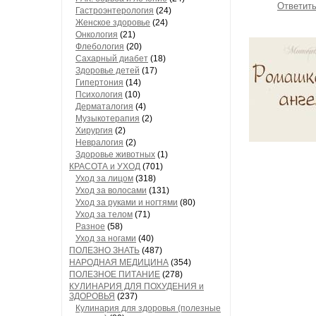
Ответит
Гастроэнтерология
(24)
Женское здоровье
(24)
Онкология
(21)
Флебология
(20)
Сахарный диабет
(18)
Здоровье детей
(17)
Гипертония
(14)
Психология
(10)
Дерматалогия
(4)
Музыкотерапия
(2)
Хирургия
(2)
Невралогия
(2)
Здоровье животных
(1)
КРАСОТА и УХОД
(701)
Уход за лицом
(318)
Уход за волосами
(131)
Уход за руками и ногтями
(80)
Уход за телом
(71)
Разное
(58)
Уход за ногами
(40)
ПОЛЕЗНО ЗНАТЬ
(487)
НАРОДНАЯ МЕДИЦИНА
(354)
ПОЛЕЗНОЕ ПИТАНИЕ
(278)
КУЛИНАРИЯ ДЛЯ ПОХУДЕНИЯ и
ЗДОРОВЬЯ
(237)
Кулинария для здоровья (полезные