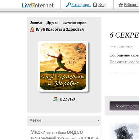
Регистрация
Вход
Рейтинги
Записи
Друзья
Комментарии
Клуб Красоты и Здоровья
6 СЕКР
+ в цитатник
Cообщение скры
Прочитать сооб
В друзья
Комментироват
Метки
-
видео
Маски
бады
артрит
волосы
висцеральный жир
витамины