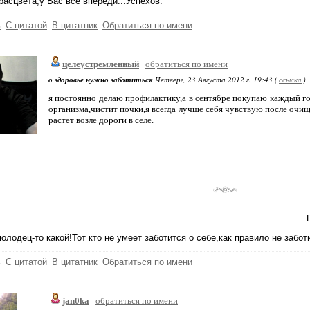
расцвета,у Вас все впереди...Успехов.
ь
С цитатой
В цитатник
Обратиться по имени
целеустремленный
обратиться по имени
о здоровье нужно заботиться
Четверг, 23 Августа 2012 г. 19:43 (
ссылка
)
я постоянно делаю профилактику,а в сентябре покупаю каждый го
организма,чистит почки,я всегда лучше себя чувствую после очи
растет возле дороги в селе.
олодец-то какой!Тот кто не умеет заботится о себе,как правило не забот
ь
С цитатой
В цитатник
Обратиться по имени
jan0ka
обратиться по имени