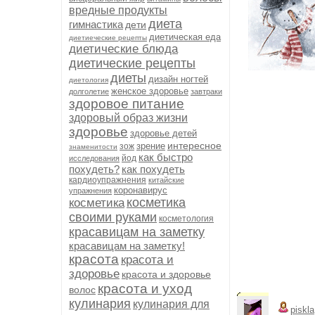
вредные продукты
диета
гимнастика
дети
диетическая еда
диетиеческие рецепты
диетические блюда
диетические рецепты
диеты
дизайн ногтей
диетология
женское здоровье
долголетие
завтраки
здоровое питание
здоровый образ жизни
здоровье
здоровье детей
интересное
зрение
зож
знаменитости
как быстро
йод
исследования
похудеть?
как похудеть
кардиоупражнения
китайские
коронавирус
упражнения
косметика
косметика
своими руками
косметология
красавицам на заметку
красавицам на заметку!
красота
красота и
здоровье
красота и здоровье
красота и уход
волос
кулинария
кулинария для
piskla