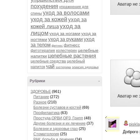
похудения
упражнения для
уход за волосами
спины
уход за кожей
уход за
уход за
кожей лица
лицом
уход за ногами
уход за
уход за руками
уход
ногтями
за телом
фитнесс
фитнес
целебные
фитотерапия
холестерин
целебные растения
напитки
целебные средства
целебный
чай
напиток
эзотерика
эликсир здоровья
Рубрики
-
ЗДОРОВЬЕ
(961)
Питание
(272)
Разное
(210)
Болезни суставов и костей
(69)
Профилактика
(63)
Простуда,ОРВИ,ОРЗ, Грипп
(48)
Другие болезни и их лечение
(37)
piskla
Болезни и здоровье глаз
(25)
Доброго 
Стоматология
(25)
РАК: борьба и лечение
(24)