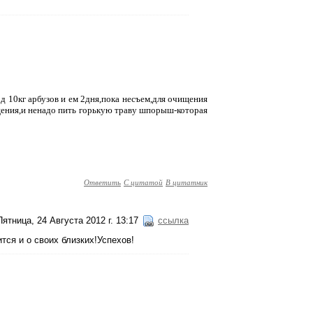
д 10кг арбузов и ем 2дня,пока несъем,для очищения
щения,и ненадо пить горькую траву шпорыш-которая
Ответить
С цитатой
В цитатник
Пятница, 24 Августа 2012 г. 13:17
ссылка
ится и о своих близких!Успехов!