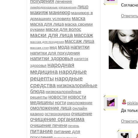
похудения
лечение
Согласна
лицо
лимфодренажные упражнения
макияж
маникюр
маникюр в
Ответит
маска
домашних условиях
маска для лица
маска своими
маски для волос
руками
маски для лица
массаж
массаж лица
массаж для похудения
напитки
мода
мед
массаж стоп
напитки для похудения
напитки здоровья
напиток
народная
здоровья
медицина
народные
рецепты
народные
средства
низкокалорийные
блюда
низкокалорийные
новости
новости
рецепты
медицины
ногти
омоложение
piskla
омоложение лица
онлайн
Да тольк
очищение
казино
остеохондроз
очищение организма
Ответит
очищение печени
печень
питание
питание для
похудения
поджелудочная