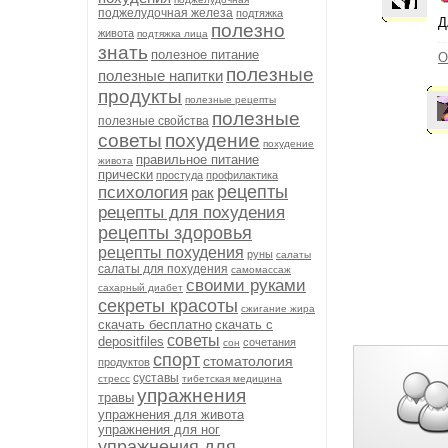
поджелудочная железа
подтяжка
Д
полезно
живота
подтяжка лица
знать
полезное питание
О
полезные
полезные напитки
продукты
полезные рецепты
полезные
полезные свойства
советы
похудение
похудение
правильное питание
живота
прически
простуда
профилактика
рецепты
психология
рак
рецепты для похудения
рецепты здоровья
рецепты похудения
руны
салаты
салаты для похудения
самомассаж
своими руками
сахарный диабет
секреты красоты
сжигание жира
скачать бесплатно
скачать с
советы
depositfiles
сочетания
сон
спорт
стоматология
продуктов
суставы
стресс
тибетская медицина
упражнения
травы
упражнения для живота
упражнения для ног
упражнения для