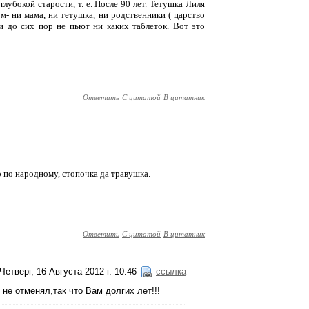
глубокой старости, т. е. После 90 лет. Тетушка Лиля
ом- ни мама, ни тетушка, ни родственники ( царство
 и до сих пор не пьют ни каких таблеток. Вот это
Ответить
С цитатой
В цитатник
 по народному, стопочка да травушка.
Ответить
С цитатой
В цитатник
Четверг, 16 Августа 2012 г. 10:46
ссылка
не отменял,так что Вам долгих лет!!!