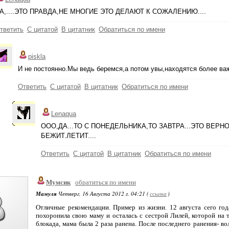
А,....ЭТО ПРАВДА,НЕ МНОГИЕ ЭТО ДЕЛАЮТ К СОЖАЛЕНИЮ....
тветить
С цитатой
В цитатник
Обратиться по имени
piskla
И не постоянно.Мы ведь беремся,а потом увы,находятся более важ
Ответить
С цитатой
В цитатник
Обратиться по имени
Lenaqua
ООО,ДА...ТО С ПОНЕДЕЛЬНИКА,ТО ЗАВТРА...ЭТО ВЕРН
БЕЖИТ.ЛЕТИТ....
Ответить
С цитатой
В цитатник
Обратиться по имени
Мумсик
обратиться по имени
Мамуля
Четверг, 16 Августа 2012 г. 04:21 (
ссылка
)
Отличные рекомендации. Пример из жизни. 12 августа сего год
похоронила свою маму и осталась с сестрой Лилей, которой на т
блокада, мама была 2 раза ранена. После последнего ранения- во