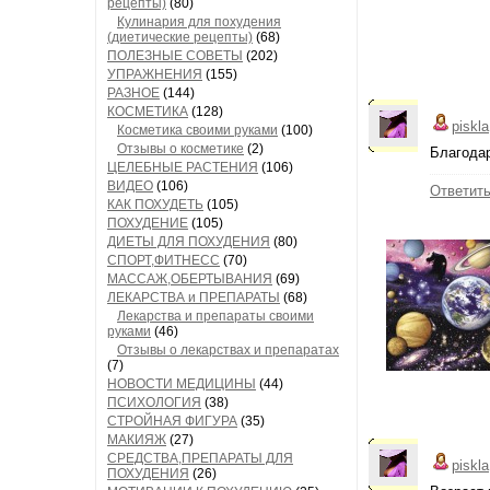
рецепты)
(80)
Кулинария для похудения
(диетические рецепты)
(68)
ПОЛЕЗНЫЕ СОВЕТЫ
(202)
УПРАЖНЕНИЯ
(155)
РАЗНОЕ
(144)
КОСМЕТИКА
(128)
piskla
Косметика своими руками
(100)
Отзывы о косметике
(2)
Благодар
ЦЕЛЕБНЫЕ РАСТЕНИЯ
(106)
ВИДЕО
(106)
Ответит
КАК ПОХУДЕТЬ
(105)
ПОХУДЕНИЕ
(105)
ДИЕТЫ ДЛЯ ПОХУДЕНИЯ
(80)
СПОРТ,ФИТНЕСС
(70)
МАССАЖ,ОБЕРТЫВАНИЯ
(69)
ЛЕКАРСТВА и ПРЕПАРАТЫ
(68)
Лекарства и препараты своими
руками
(46)
Отзывы о лекарствах и препаратах
(7)
НОВОСТИ МЕДИЦИНЫ
(44)
ПСИХОЛОГИЯ
(38)
СТРОЙНАЯ ФИГУРА
(35)
МАКИЯЖ
(27)
СРЕДСТВА,ПРЕПАРАТЫ ДЛЯ
piskla
ПОХУДЕНИЯ
(26)