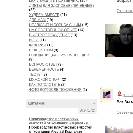
Возраст 
МОТИВАЦИИ К ПОХУДЕНИЮ
(25)
ДИЕТЫ ДЛЯ ЗДОРОВЬЯ (ЛЕЧЕБНЫЕ)
(22)
Ответит
ХУДЕЕМ ВМЕСТЕ
(21)
ДЛЯ МАМ
(19)
ЦЕЛЛЮЛИТ И БОРЬБА С НИМ
(15)
НА СОБСТВЕННОМ ОПЫТЕ
(14)
БЫСТРОЕ ПОХУДЕНИЕ
(13)
ЙОГА
(11)
КАЛОРИИ
(11)
СЕКС,ИНТИМ
(9)
ГОЛОДАНИЕ,РАЗГРУЗОЧНЫЕ ДНИ
(9)
ВОПРОС-ОТВЕТ
(9)
БЕРЕМЕННОСТЬ
(4)
ТЕСТЫ
(3)
МУЖСКОЙ СПОРТ
(2)
КАК ПОТОЛСТЕТЬ
(2)
ФОТО ДО/ПОСЛЕ ПОХУДЕНИЯ
(1)
piskla
Вот Вы м
Цитатник
-
Все (172)
Ответит
Производство пластиковых
емкостей от компании Aleplast
-
(0)
Производство пластиковых емкостей
от компании Aleplast Компания