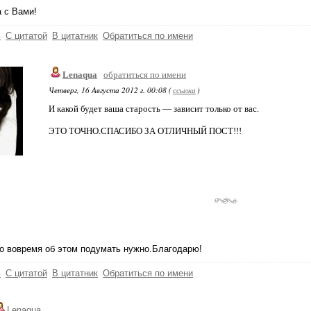
 с Вами!
ь
С цитатой
В цитатник
Обратиться по имени
Lenaqua
обратиться по имени
Четверг, 16 Августа 2012 г. 00:08 (
ссылка
)
И какой будет ваша старость — зависит только от вас.
ЭТО ТОЧНО.СПАСИБО ЗА ОТЛИЧНЫЙ ПОСТ!!!
о вовремя об этом подумать нужно.Благодарю!
ь
С цитатой
В цитатник
Обратиться по имени
Lenaqua