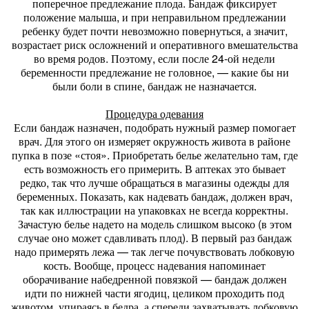
поперечное предлежание плода. Бандаж фиксирует
положение малыша, и при неправильном предлежании
ребенку будет почти невозможно повернуться, а значит,
возрастает риск осложнений и оперативного вмешательства
во время родов. Поэтому, если после 24-ой недели
беременности предлежание не головное, — какие бы ни
были боли в спине, бандаж не назначается.
Процедура одевания
Если бандаж назначен, подобрать нужный размер помогает
врач. Для этого он измеряет окружность живота в районе
пупка в позе «стоя». Приобретать белье желательно там, где
есть возможность его примерить. В аптеках это бывает
редко, так что лучше обращаться в магазины одежды для
беременных. Показать, как надевать бандаж, должен врач,
так как иллюстрации на упаковках не всегда корректны.
Зачастую белье надето на модель слишком высоко (в этом
случае оно может сдавливать плод). В первый раз бандаж
надо примерять лежа — так легче почувствовать лобковую
кость. Вообще, процесс надевания напоминает
оборачивание набедренной повязкой — бандаж должен
идти по нижней части ягодиц, целиком проходить под
животом, упираясь в бедра, а спереди захватывать лобковую