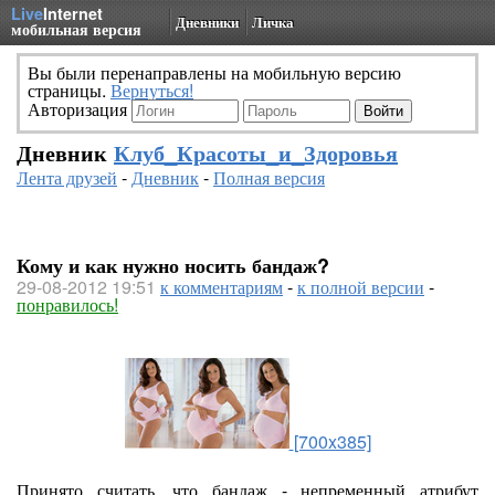
Live
Internet
Дневники
Личка
мобильная версия
Вы были перенаправлены на мобильную версию
страницы.
Вернуться!
Авторизация
Дневник
Клуб_Красоты_и_Здоровья
Лента друзей
-
Дневник
-
Полная версия
Кому и как нужно носить бандаж?
29-08-2012 19:51
к комментариям
-
к полной версии
-
понравилось!
[700x385]
Принято считать, что бандаж - непременный атрибут