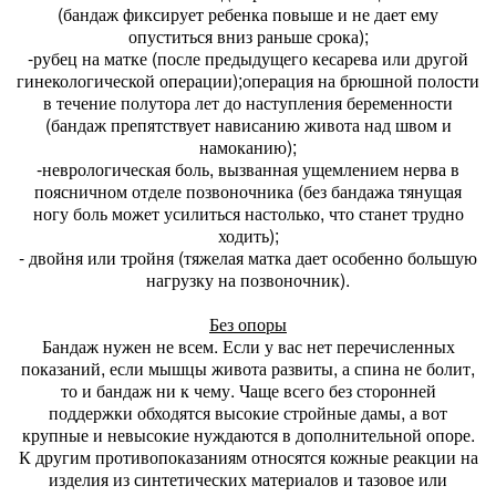
(бандаж фиксирует ребенка повыше и не дает ему
опуститься вниз раньше срока);
-рубец на матке (после предыдущего кесарева или другой
гинекологической операции);операция на брюшной полости
в течение полутора лет до наступления беременности
(бандаж препятствует нависанию живота над швом и
намоканию);
-неврологическая боль, вызванная ущемлением нерва в
поясничном отделе позвоночника (без бандажа тянущая
ногу боль может усилиться настолько, что станет трудно
ходить);
- двойня или тройня (тяжелая матка дает особенно большую
нагрузку на позвоночник).
Без опоры
Бандаж нужен не всем. Если у вас нет перечисленных
показаний, если мышцы живота развиты, а спина не болит,
то и бандаж ни к чему. Чаще всего без сторонней
поддержки обходятся высокие стройные дамы, а вот
крупные и невысокие нуждаются в дополнительной опоре.
К другим противопоказаниям относятся кожные реакции на
изделия из синтетических материалов и тазовое или