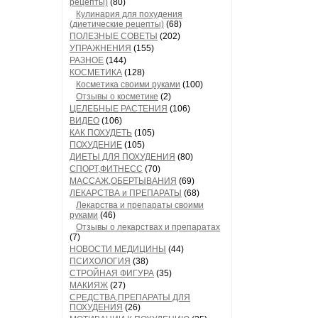
рецепты)
(80)
Кулинария для похудения
(диетические рецепты)
(68)
ПОЛЕЗНЫЕ СОВЕТЫ
(202)
УПРАЖНЕНИЯ
(155)
РАЗНОЕ
(144)
КОСМЕТИКА
(128)
Косметика своими руками
(100)
Отзывы о косметике
(2)
ЦЕЛЕБНЫЕ РАСТЕНИЯ
(106)
ВИДЕО
(106)
КАК ПОХУДЕТЬ
(105)
ПОХУДЕНИЕ
(105)
ДИЕТЫ ДЛЯ ПОХУДЕНИЯ
(80)
СПОРТ,ФИТНЕСС
(70)
МАССАЖ,ОБЕРТЫВАНИЯ
(69)
ЛЕКАРСТВА и ПРЕПАРАТЫ
(68)
Лекарства и препараты своими
руками
(46)
Отзывы о лекарствах и препаратах
(7)
НОВОСТИ МЕДИЦИНЫ
(44)
ПСИХОЛОГИЯ
(38)
СТРОЙНАЯ ФИГУРА
(35)
МАКИЯЖ
(27)
СРЕДСТВА,ПРЕПАРАТЫ ДЛЯ
ПОХУДЕНИЯ
(26)