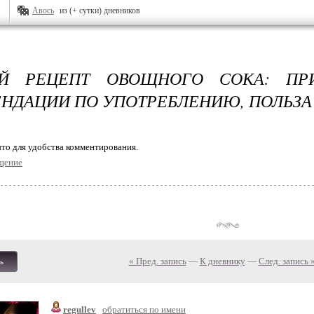
Авось
из (+ сутки) дневников
Й РЕЦЕПТ ОВОЩНОГО СОКА: ПРИ
НДАЦИИ ПО УПОТРЕБЛЕНИЮ, ПОЛЬЗА
то для удобства комментирования.
щение
« Пред. запись
—
К дневнику
—
След. запись 
ь
regullev
обратиться по имени