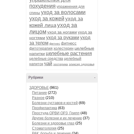
похудения
упражнения для
уход за волосами
спины
уход за кожей
уход за
уход за
кожей лица
лицом
уход за ногами
уход за
уход за руками
уход
ногтями
за телом
фитнесс
фитнес
целебные
фитотерапия
холестерин
целебные растения
напитки
целебные средства
целебный
чай
напиток
эзотерика
эликсир здоровья
Рубрики
-
ЗДОРОВЬЕ
(961)
Питание
(272)
Разное
(210)
Болезни суставов и костей
(69)
Профилактика
(63)
Простуда,ОРВИ,ОРЗ, Грипп
(48)
Другие болезни и их лечение
(37)
Болезни и здоровье глаз
(25)
Стоматология
(25)
РАК: борьба и лечение
(24)