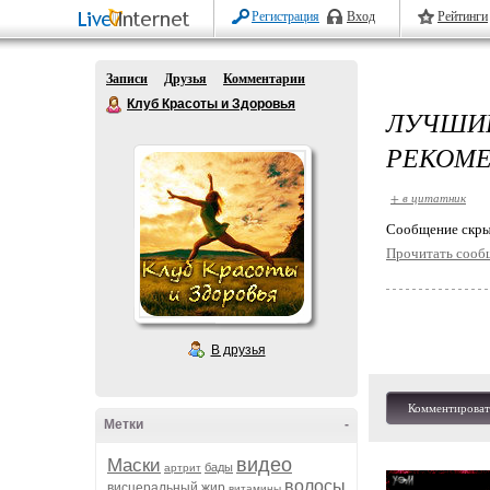
Регистрация
Вход
Рейтинги
Записи
Друзья
Комментарии
Клуб Красоты и Здоровья
ЛУЧШИ
РЕКОМЕ
+ в цитатник
Cообщение скры
Прочитать сооб
В друзья
Комментироват
Метки
-
видео
Маски
бады
артрит
волосы
висцеральный жир
витамины