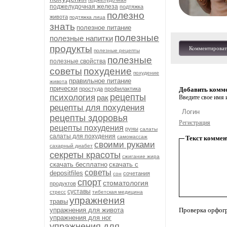
поджелудочная железа
подтяжка
полезно
живота
подтяжка лица
знать
полезное питание
полезные
полезные напитки
продукты
Комментироват
полезные рецепты
полезные
полезные свойства
советы
похудение
похудение
правильное питание
живота
прически
простуда
профилактика
Добавить комм
рецепты
психология
рак
Введите свое имя и
рецепты для похудения
рецепты здоровья
Регистрация
рецепты похудения
руны
салаты
салаты для похудения
самомассаж
Текст коммен
своими руками
сахарный диабет
секреты красоты
сжигание жира
скачать бесплатно
скачать с
советы
depositfiles
сочетания
сон
спорт
стоматология
продуктов
суставы
стресс
тибетская медицина
упражнения
травы
упражнения для живота
Проверка орфог
упражнения для ног
упражнения для