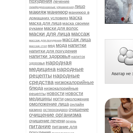
похудения
лечение
лицо
лимфодренажные упражнения
макияж
маникюр
маникюр в
маска
домашних условиях
маска для лица
маска своими
маски для волос
руками
маски для лица
массаж
массаж лица
массаж для похудения
напитки
мода
мед
массаж стоп
напитки для похудения
напитки здоровья
напиток
народная
здоровья
медицина
народные
рецепты
народные
средства
низкокалорийные
блюда
низкокалорийные
новости
новости
рецепты
медицины
ногти
омоложение
омоложение лица
онлайн
очищение
казино
остеохондроз
очищение организма
очищение печени
печень
питание
питание для
похудения
поджелудочная