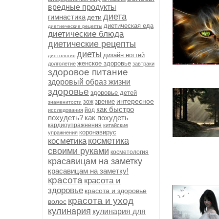
вредные продукты
диета
гимнастика
дети
диетическая еда
диетиеческие рецепты
диетические блюда
диетические рецепты
диеты
дизайн ногтей
диетология
женское здоровье
долголетие
завтраки
здоровое питание
здоровый образ жизни
здоровье
здоровье детей
интересное
зрение
зож
знаменитости
как быстро
йод
исследования
похудеть?
как похудеть
кардиоупражнения
китайские
коронавирус
упражнения
косметика
косметика
своими руками
косметология
красавицам на заметку
красавицам на заметку!
красота
красота и
здоровье
красота и здоровье
красота и уход
волос
кулинария
кулинария для