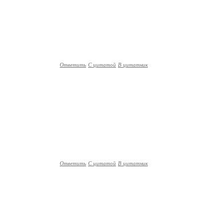
Ответить
С цитатой
В цитатник
Ответить
С цитатой
В цитатник