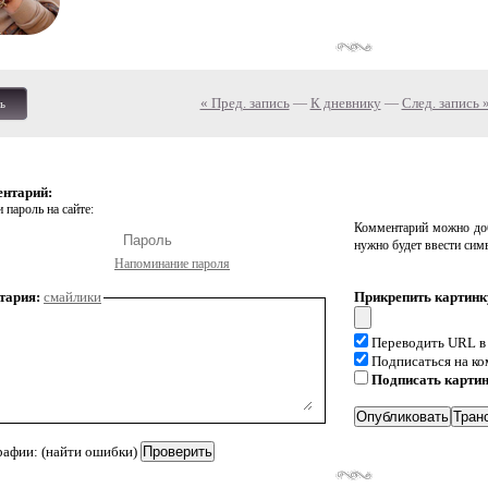
« Пред. запись
—
К дневнику
—
След. запись 
ь
ентарий:
 пароль на сайте:
Комментарий можно доб
нужно будет ввести сим
Напоминание пароля
тария:
смайлики
Прикрепить картинк
Переводить URL в
Подписаться на к
Подписать карти
рафии: (найти ошибки)