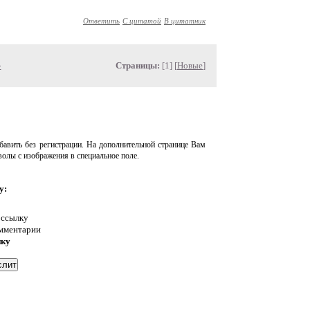
Ответить
С цитатой
В цитатник
»
Страницы:
[1] [
Новые
]
авить без регистрации. На дополнительной странице Вам
волы с изображения в специальное поле.
у:
 ссылку
омментарии
нку