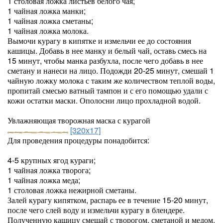
1 столовая ложка листьев белого чая;
1 чайная ложка манки;
1 чайная ложка сметаны;
1 чайная ложка молока.
Вымочи курагу в кипятке и измельчи ее до состояния
кашицы. Добавь в нее манку и белый чай, оставь смесь на
15 минут, чтобы манка разбухла, после чего добавь в нее
сметану и нанеси на лицо. Подожди 20-25 минут, смешай 1
чайную ложку молока с таким же количеством теплой воды,
пропитай смесью ватный тампон и с его помощью удали с
кожи остатки маски. Ополосни лицо прохладной водой.
Увлажняющая творожная маска с курагой
[320x17]
Для проведения процедуры понадобится:
4-5 крупных ягод кураги;
1 чайная ложка творога;
1 чайная ложка меда;
1 столовая ложка нежирной сметаны.
Залей курагу кипятком, распарь ее в течение 15-20 минут,
после чего слей воду и измельчи курагу в блендере.
Полученную кашицу смешай с творогом, сметаной и медом,