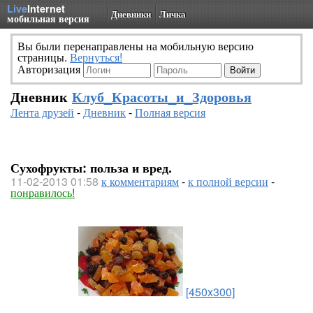
Live
Internet
Дневники
Личка
мобильная версия
Вы были перенаправлены на мобильную версию
страницы.
Вернуться!
Авторизация
Дневник
Клуб_Красоты_и_Здоровья
Лента друзей
-
Дневник
-
Полная версия
Сухофрукты: польза и вред.
11-02-2013 01:58
к комментариям
-
к полной версии
-
понравилось!
[450x300]