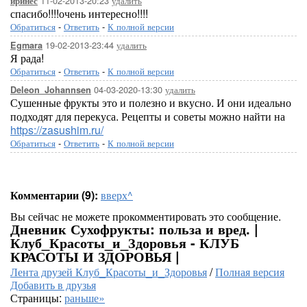
11-02-2013-20:23
удалить
иринес
спасибо!!!!очень интересно!!!!
Обратиться
-
Ответить
-
К полной версии
19-02-2013-23:44
удалить
Egmara
Я рада!
Обратиться
-
Ответить
-
К полной версии
04-03-2020-13:30
удалить
Deleon_Johannsen
Сушенные фрукты это и полезно и вкусно. И они идеально
подходят для перекуса. Рецепты и советы можно найти на
https://zasushim.ru/
Обратиться
-
Ответить
-
К полной версии
Комментарии (9):
вверх^
Вы сейчас не можете прокомментировать это сообщение.
Дневник Сухофрукты: польза и вред. |
Клуб_Красоты_и_Здоровья - КЛУБ
КРАСОТЫ И ЗДОРОВЬЯ |
Лента друзей Клуб_Красоты_и_Здоровья
/
Полная версия
Добавить в друзья
Страницы:
раньше»