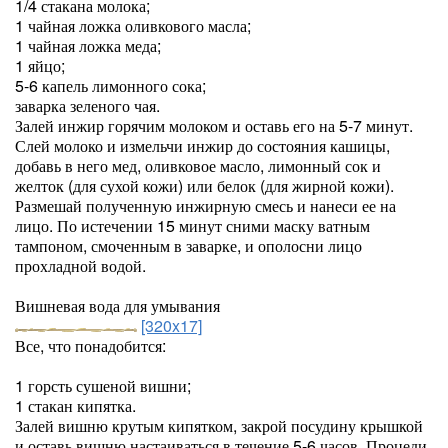
1/4 стакана молока;
1 чайная ложка оливкового масла;
1 чайная ложка меда;
1 яйцо;
5-6 капель лимонного сока;
заварка зеленого чая.
Залей инжир горячим молоком и оставь его на 5-7 минут.
Слей молоко и измельчи инжир до состояния кашицы,
добавь в него мед, оливковое масло, лимонный сок и
желток (для сухой кожи) или белок (для жирной кожи).
Размешай полученную инжирную смесь и нанеси ее на
лицо. По истечении 15 минут сними маску ватным
тампоном, смоченным в заварке, и ополосни лицо
прохладной водой.
Вишневая вода для умывания
[320x17]
Все, что понадобится:
1 горсть сушеной вишни;
1 стакан кипятка.
Залей вишню крутым кипятком, закрой посудину крышкой
и оставь вишню настаиваться в течение 5-6 часов. Процеди