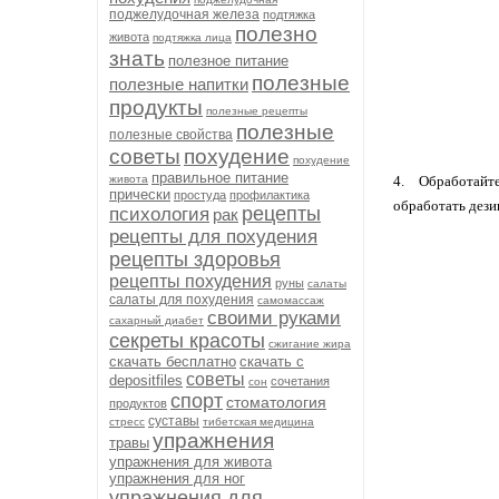
поджелудочная железа
подтяжка
полезно
живота
подтяжка лица
знать
полезное питание
полезные
полезные напитки
продукты
полезные рецепты
полезные
полезные свойства
советы
похудение
похудение
правильное питание
живота
4. Обработайте
прически
простуда
профилактика
обработать дез
рецепты
психология
рак
рецепты для похудения
рецепты здоровья
рецепты похудения
руны
салаты
салаты для похудения
самомассаж
своими руками
сахарный диабет
секреты красоты
сжигание жира
скачать бесплатно
скачать с
советы
depositfiles
сочетания
сон
спорт
стоматология
продуктов
суставы
стресс
тибетская медицина
упражнения
травы
упражнения для живота
упражнения для ног
упражнения для