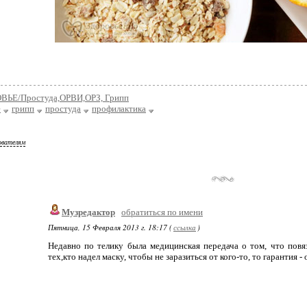
ВЬЕ/Простуда,ОРВИ,ОРЗ, Грипп
е
грипп
простуда
профилактика
ователям
Музредактор
обратиться по имени
Пятница, 15 Февраля 2013 г. 18:17 (
ссылка
)
Недавно по телику была медицинская передача о том, что по
тех,кто надел маску, чтобы не заразиться от кого-то, то гарантия -