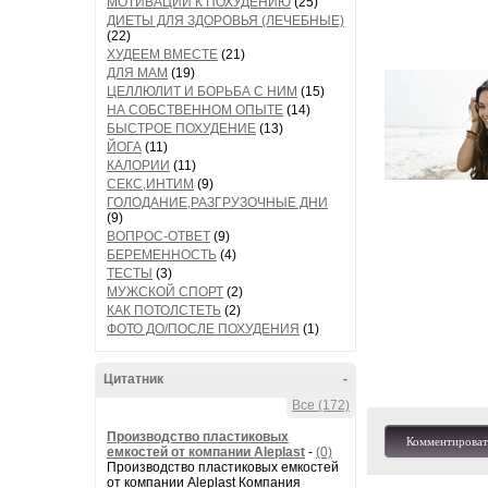
МОТИВАЦИИ К ПОХУДЕНИЮ
(25)
ДИЕТЫ ДЛЯ ЗДОРОВЬЯ (ЛЕЧЕБНЫЕ)
(22)
ХУДЕЕМ ВМЕСТЕ
(21)
ДЛЯ МАМ
(19)
ЦЕЛЛЮЛИТ И БОРЬБА С НИМ
(15)
НА СОБСТВЕННОМ ОПЫТЕ
(14)
БЫСТРОЕ ПОХУДЕНИЕ
(13)
ЙОГА
(11)
КАЛОРИИ
(11)
СЕКС,ИНТИМ
(9)
ГОЛОДАНИЕ,РАЗГРУЗОЧНЫЕ ДНИ
(9)
ВОПРОС-ОТВЕТ
(9)
БЕРЕМЕННОСТЬ
(4)
ТЕСТЫ
(3)
МУЖСКОЙ СПОРТ
(2)
КАК ПОТОЛСТЕТЬ
(2)
ФОТО ДО/ПОСЛЕ ПОХУДЕНИЯ
(1)
Цитатник
-
Все (172)
Производство пластиковых
Комментироват
емкостей от компании Aleplast
-
(0)
Производство пластиковых емкостей
от компании Aleplast Компания