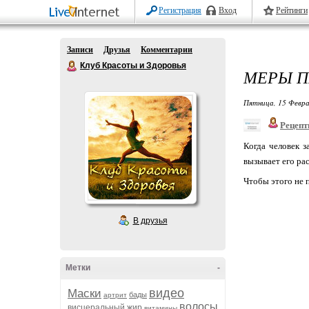
Регистрация
Вход
Рейтинги
Записи
Друзья
Комментарии
Клуб Красоты и Здоровья
МЕРЫ П
Пятница, 15 Февра
Рецепт
Когда человек з
вызывает его р
Чтобы этого не
В друзья
Метки
-
видео
Маски
бады
артрит
волосы
висцеральный жир
витамины