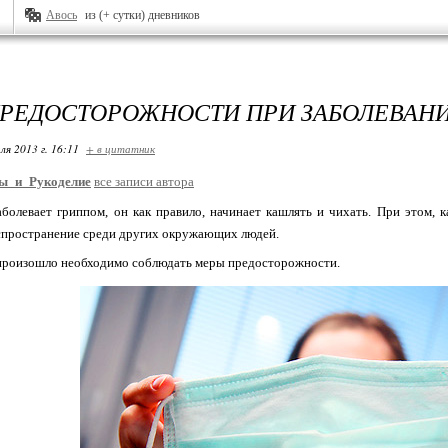
Авось
из (+ сутки) дневников
РЕДОСТОРОЖНОСТИ ПРИ ЗАБОЛЕВАН
ля 2013 г. 16:11
+ в цитатник
ы_и_Рукоделие
все записи автора
аболевает гриппом, он как правило, начинает кашлять и чихать. При этом, 
аспространение среди других окружающих людей.
 произошло необходимо соблюдать меры предосторожности.