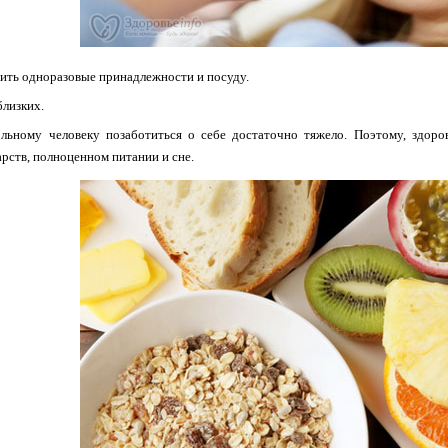
ить одноразовые принадлежности и посуду.
близких.
ольному человеку позаботиться о себе достаточно тяжело. Поэтому, здор
арств, полноценном питании и сне.