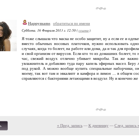
Happymams
обратиться по имени
Суббота, 16 Февраля 2013 г. 12:50 (
ссылка
)
Я тоже слышала что маска не особо защитит, ну а если ее и одеват
вместо обычных носовых платочков, нужно использовать одно
случаях, когда то болеет, на работе или дома, да и так для профи
и свой организм от вирусов. Если кто то из домашних болеет, то
час, свежий воздух отлично убивает микробы. Так же важно
увлажнитель и добавляю туда пару капель эфирных масел. Беру л
под рукой. А можно вообще купить специальные наборчики, он
моему, так вот там и эвкалипт и камфора и лимон .... в общем с
справляются с бактериями летающими в воздухе. Ну и конечно же 
« Пред. запись
—
К дневнику
—
След. запись 
ь