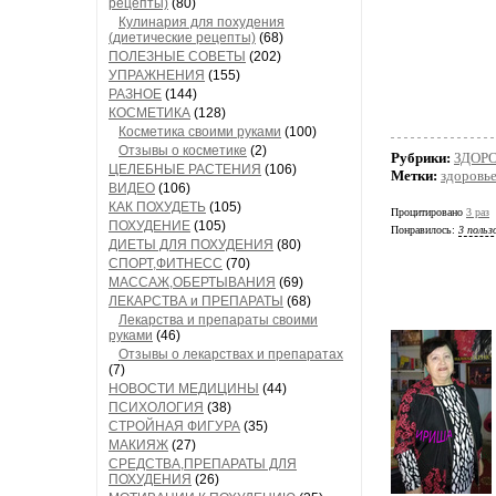
рецепты)
(80)
Кулинария для похудения
(диетические рецепты)
(68)
ПОЛЕЗНЫЕ СОВЕТЫ
(202)
УПРАЖНЕНИЯ
(155)
РАЗНОЕ
(144)
КОСМЕТИКА
(128)
Косметика своими руками
(100)
Отзывы о косметике
(2)
Рубрики:
ЗДОРО
ЦЕЛЕБНЫЕ РАСТЕНИЯ
(106)
Метки:
здоровь
ВИДЕО
(106)
КАК ПОХУДЕТЬ
(105)
Процитировано
3 раз
ПОХУДЕНИЕ
(105)
Понравилось:
3 польз
ДИЕТЫ ДЛЯ ПОХУДЕНИЯ
(80)
СПОРТ,ФИТНЕСС
(70)
МАССАЖ,ОБЕРТЫВАНИЯ
(69)
ЛЕКАРСТВА и ПРЕПАРАТЫ
(68)
Лекарства и препараты своими
руками
(46)
Отзывы о лекарствах и препаратах
(7)
НОВОСТИ МЕДИЦИНЫ
(44)
ПСИХОЛОГИЯ
(38)
СТРОЙНАЯ ФИГУРА
(35)
МАКИЯЖ
(27)
СРЕДСТВА,ПРЕПАРАТЫ ДЛЯ
ПОХУДЕНИЯ
(26)