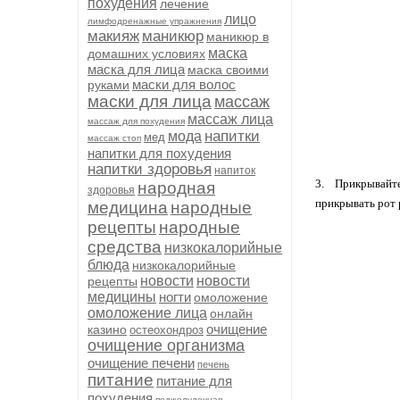
похудения
лечение
лицо
лимфодренажные упражнения
макияж
маникюр
маникюр в
маска
домашних условиях
маска для лица
маска своими
маски для волос
руками
маски для лица
массаж
массаж лица
массаж для похудения
напитки
мода
мед
массаж стоп
напитки для похудения
напитки здоровья
напиток
3. Прикрывайте
народная
здоровья
прикрывать рот 
медицина
народные
рецепты
народные
средства
низкокалорийные
блюда
низкокалорийные
новости
новости
рецепты
медицины
ногти
омоложение
омоложение лица
онлайн
очищение
казино
остеохондроз
очищение организма
очищение печени
печень
питание
питание для
похудения
поджелудочная