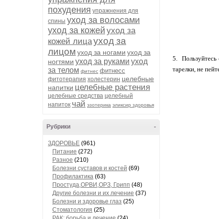
похудения
упражнения для
уход за волосами
спины
уход за кожей
уход за
уход за
кожей лица
лицом
уход за ногами
уход за
5. Пользуйтесь 
уход за руками
уход
ногтями
тарелки, не пейт
за телом
фитнесс
фитнес
целебные
фитотерапия
холестерин
целебные растения
напитки
целебные средства
целебный
чай
напиток
эзотерика
эликсир здоровья
Рубрики
-
ЗДОРОВЬЕ
(961)
Питание
(272)
Разное
(210)
Болезни суставов и костей
(69)
Профилактика
(63)
Простуда,ОРВИ,ОРЗ, Грипп
(48)
Другие болезни и их лечение
(37)
Болезни и здоровье глаз
(25)
Стоматология
(25)
РАК: борьба и лечение
(24)