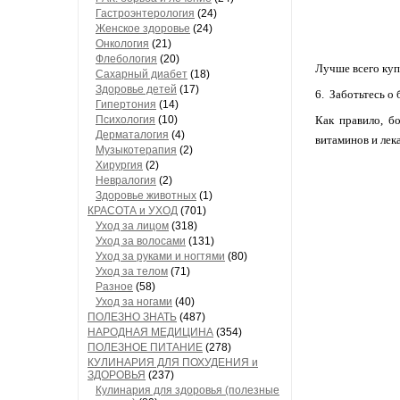
Гастроэнтерология
(24)
Женское здоровье
(24)
Онкология
(21)
Флебология
(20)
Лучше всего куп
Сахарный диабет
(18)
Здоровье детей
(17)
6. Заботьтесь о 
Гипертония
(14)
Психология
(10)
Как правило, б
Дерматалогия
(4)
витаминов и лек
Музыкотерапия
(2)
Хирургия
(2)
Невралогия
(2)
Здоровье животных
(1)
КРАСОТА и УХОД
(701)
Уход за лицом
(318)
Уход за волосами
(131)
Уход за руками и ногтями
(80)
Уход за телом
(71)
Разное
(58)
Уход за ногами
(40)
ПОЛЕЗНО ЗНАТЬ
(487)
НАРОДНАЯ МЕДИЦИНА
(354)
ПОЛЕЗНОЕ ПИТАНИЕ
(278)
КУЛИНАРИЯ ДЛЯ ПОХУДЕНИЯ и
ЗДОРОВЬЯ
(237)
Кулинария для здоровья (полезные