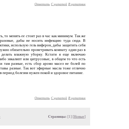
Ответить
С цитатой
В цитатник
ь, то менять ее стоит раз в час как минимум. Так же
разовые, дабы не носить инфекцию туда сюда. В
лактики, использую гель виферон, дабы защитить себя
 нужно обязательно проветривать комнату один раз в
 делать влажную уборку. Кстати я еще включаю
ибо эвкалипт или цитрусовые, в общем то что есть
и там разные, есть сбор аромо масел не болей по
оставы разные. Так вот эфирные масла тоже отлично
в период болезни нужен покой и здоровое питание.
Ответить
С цитатой
В цитатник
»
Страницы:
[1] [
Новые
]