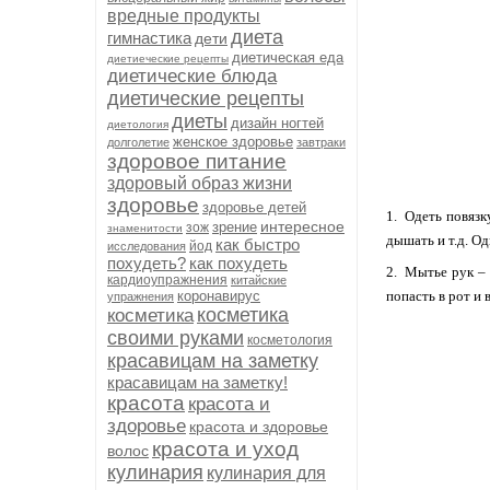
вредные продукты
диета
гимнастика
дети
диетическая еда
диетиеческие рецепты
диетические блюда
диетические рецепты
диеты
дизайн ногтей
диетология
женское здоровье
долголетие
завтраки
здоровое питание
здоровый образ жизни
здоровье
здоровье детей
1. Одеть повязк
интересное
зрение
зож
знаменитости
дышать и т.д. Од
как быстро
йод
исследования
похудеть?
как похудеть
2. Мытье рук – 
кардиоупражнения
китайские
коронавирус
попасть в рот и 
упражнения
косметика
косметика
своими руками
косметология
красавицам на заметку
красавицам на заметку!
красота
красота и
здоровье
красота и здоровье
красота и уход
волос
кулинария
кулинария для