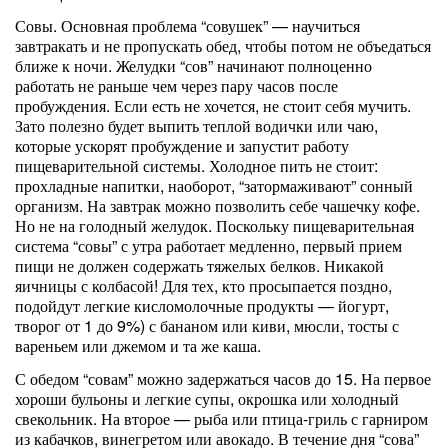
Совы. Основная проблема “совушек” — научиться
завтракать и не пропускать обед, чтобы потом не объедаться
ближе к ночи. Желудки “сов” начинают полноценно
работать не раньше чем через пару часов после
пробуждения. Если есть не хочется, не стоит себя мучить.
Зато полезно будет выпить теплой водички или чаю,
которые ускорят пробуждение и запустит работу
пищеварительной системы. Холодное пить не стоит:
прохладные напитки, наоборот, “затормаживают” сонный
организм. На завтрак можно позволить себе чашечку кофе.
Но не на голодный желудок. Поскольку пищеварительная
система “совы” с утра работает медленно, первый прием
пищи не должен содержать тяжелых белков. Никакой
яичницы с колбасой! Для тех, кто просыпается поздно,
подойдут легкие кисломолочные продукты — йогурт,
творог от 1 до 9%) с бананом или киви, мюсли, тосты с
вареньем или джемом и та же каша.
С обедом “совам” можно задержаться часов до 15. На первое
хороши бульоны и легкие супы, окрошка или холодный
свекольник. На второе — рыба или птица-гриль с гарниром
из кабачков, винегретом или авокадо. В течение дня “сова”