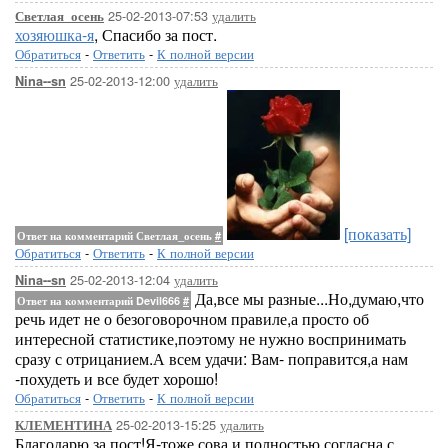
25-02-2013-07:53
удалить
Светлая_осень
хозяюшка-я
, Спасибо за пост.
Обратиться
-
Ответить
-
К полной версии
25-02-2013-12:00
удалить
Nina--sn
[показать]
Ответ на комментарий Светлая_осень
#
Обратиться
-
Ответить
-
К полной версии
25-02-2013-12:04
удалить
Nina--sn
Да,все мы разные...Но,думаю,что
Ответ на комментарий Devil666
#
речь идет не о безоговорочном правиле,а просто об
интересной статистике,поэтому не нужно воспринимать
сразу с отрицанием.А всем удачи: Вам- поправится,а нам
-похудеть и все будет хорошо!
Обратиться
-
Ответить
-
К полной версии
25-02-2013-15:25
удалить
КЛЕМЕНТИНА
Благодарю за пост!Я-тоже сова и полностью согласна с