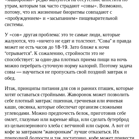
утрам, которым так часто страдают «совы». Возможно,
потому, что их жизненные биоритмы совпадают с
«пробуждением» и «засыпанием» пищеварительной
системы.
У «сов» другая проблема: это те самые люди, которые
жалуются, что «ничего не едят и толстеют. “Сова” и правда
может не есть часов до 18-19. Зато ближе к ночи
“отрывается”. К сожалению, стройности это не
способствует: за один-два плотных приема пищи на ночь
можно перебрать суточную норму калорий. Поэтому задача
совы — научиться не пропускать свой поздний завтрак и
обед.
Итак, принципы питания для сов и ранних пташек, которые
хотят оставаться стройными. Жаворонок может позволить
себе плотный завтрак: пшенная, гречневая или ячневая
каши, овсянка, которые обеспечат организм сложными
углеводами. Можно предпочесть белок, приготовив себе
омлет, глазунью или вареные яйца, или сделать бутерброд
из цельнозернового хлеба с ветчиной или сыром. А вот от
кофе за завтраком “жаворонкам” лучше отказаться. Их
природной бодрости и так достаточно, кофе может привести