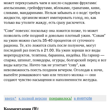
может перекусывать чаем и кисло-сладкими фруктами:
апельсинами, грейпфрутами, яблоками, гранатами, киви,
сливами, мандаринами. Нельзя забывать и о воде: требуя
жидкости, организм может имитировать голод, но, как
только вы утолите жажду, есть сразу расхочется.
“Сове” повезло: поскольку она ложится позже, то может
позволить себе поздний и довольно плотный ужин. “Совам”
на ужин можно съесть 35-40 процентов от суточного
рациона. Те, кто ложится спать после полуночи, могут
последний раз поесть в 21.00. На ужин хороши все виды
морепродуктов, телятина, баранина, индейка. На гарнир —
спаржа, шпинат, помидоры, огурцы, болгарский перец и все
виды капусты. Ничто так не угнетает “сову”, как
невозможность поесть поздним вечером. Оголодав к ночи,
выпейте ромашкового чаю или теплого молока — они
создают чувство насыщения и наполненности желудка.
вверх^
к полной версии
понравилось!
в evernote
Комментарии (9):