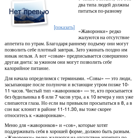
два типа людей должны
питаться по-разному
[показать]
«Жаворонки» редко
жалуются на отсутствие
аппетита по утрам. Благодаря раннему подъему они могут
позволить себе плотный завтрак. Зато ужинать поздно им
никак нельзя. А вот «совам» предписывается совершенно
другая диета: за ужином они могут позволить себе
калорийное питание.
Для начала определимся с терминами. «Совы» — это люди,
засыпающие после полуночи и встающие утром позже 10-
11 часов. Чистый тип «жаворонков» — те, кто просыпается
без будильника в 6 или 7 часов утра, а к 10 вечера у них уже
слипаются глаза. Но если вы привыкли просыпаться в 8, а в
сон вас клонит в районе 11-11.30, вы тоже скорее
относитесь к «жаворонкам».
Меню для «жаворонков» и «сов», которые хотят
поддерживать себя в хорошей форме, должно быть разным.
«Жаворонки» редко жалуются на отсутствие аппетита по