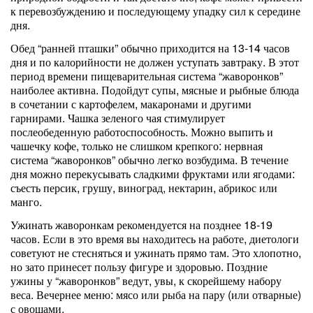
к перевозбуждению и последующему упадку сил к середине
дня.
Обед “ранней пташки” обычно приходится на 13-14 часов
дня и по калорийности не должен уступать завтраку. В этот
период времени пищеварительная система “жаворонков”
наиболее активна. Подойдут супы, мясные и рыбные блюда
в сочетании с картофелем, макаронами и другими
гарнирами. Чашка зеленого чая стимулирует
послеобеденную работоспособность. Можно выпить и
чашечку кофе, только не слишком крепкого: нервная
система “жаворонков” обычно легко возбудима. В течение
дня можно перекусывать сладкими фруктами или ягодами:
съесть персик, грушу, виноград, нектарин, абрикос или
манго.
Ужинать жаворонкам рекомендуется на позднее 18-19
часов. Если в это время вы находитесь на работе, диетологи
советуют не стесняться и ужинать прямо там. Это хлопотно,
но зато принесет пользу фигуре и здоровью. Поздние
ужины у “жаворонков” ведут, увы, к скорейшему набору
веса. Вечернее меню: мясо или рыба на пару (или отварные)
с овощами.