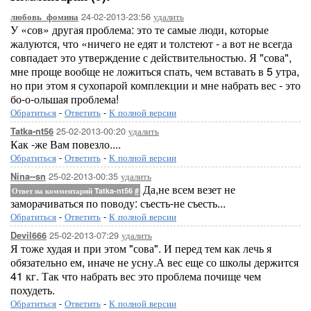
24-02-2013-23:56
удалить
любовь_фомина
У «сов» другая проблема: это те самые люди, которые
жалуются, что «ничего не едят и толстеют - а вот не всегда
совпадает это утверждение с действительностью. Я "сова",
мне проще вообще не ложиться спать, чем вставать в 5 утра,
но при этом я сухопарой комплекции и мне набрать вес - это
бо-о-ольшая проблема!
Обратиться
-
Ответить
-
К полной версии
25-02-2013-00:20
удалить
Tatka-nt56
Как -же Вам повезло....
Обратиться
-
Ответить
-
К полной версии
25-02-2013-00:35
удалить
Nina--sn
Да,не всем везет не
Ответ на комментарий Tatka-nt56
#
заморачиваться по поводу: съесть-не съесть...
Обратиться
-
Ответить
-
К полной версии
25-02-2013-07:29
удалить
Devil666
Я тоже худая и при этом "сова". И перед тем как лечь я
обязательно ем, иначе не усну.А вес еще со школы держится
41 кг. Так что набрать вес это проблема почище чем
похудеть.
Обратиться
-
Ответить
-
К полной версии