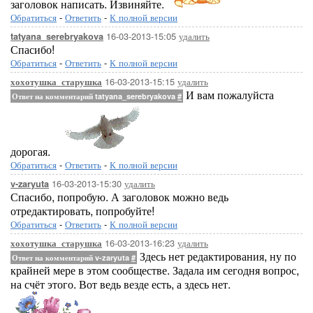
заголовок написать. Извиняйте.
Обратиться
-
Ответить
-
К полной версии
16-03-2013-15:05
удалить
tatyana_serebryakova
Спасибо!
Обратиться
-
Ответить
-
К полной версии
16-03-2013-15:15
удалить
хохотушка_старушка
И вам пожалуйста
Ответ на комментарий tatyana_serebryakova
#
дорогая.
Обратиться
-
Ответить
-
К полной версии
16-03-2013-15:30
удалить
v-zaryuta
Спасибо, попробую. А заголовок можно ведь
отредактировать, попробуйте!
Обратиться
-
Ответить
-
К полной версии
16-03-2013-16:23
удалить
хохотушка_старушка
Здесь нет редактирования, ну по
Ответ на комментарий v-zaryuta
#
крайней мере в этом сообществе. Задала им сегодня вопрос,
на счёт этого. Вот ведь везде есть, а здесь нет.