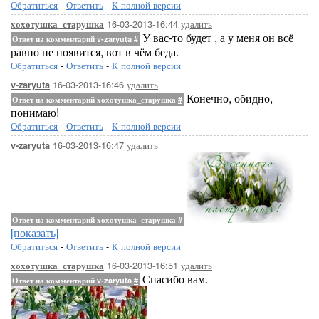
Обратиться
-
Ответить
-
К полной версии
16-03-2013-16:44
удалить
хохотушка_старушка
У вас-то будет , а у меня он всё
Ответ на комментарий v-zaryuta
#
равно не появится, вот в чём беда.
Обратиться
-
Ответить
-
К полной версии
16-03-2013-16:46
удалить
v-zaryuta
Конечно, обидно,
Ответ на комментарий хохотушка_старушка
#
понимаю!
Обратиться
-
Ответить
-
К полной версии
16-03-2013-16:47
удалить
v-zaryuta
Ответ на комментарий хохотушка_старушка
#
[показать]
Обратиться
-
Ответить
-
К полной версии
16-03-2013-16:51
удалить
хохотушка_старушка
Спасибо вам.
Ответ на комментарий v-zaryuta
#