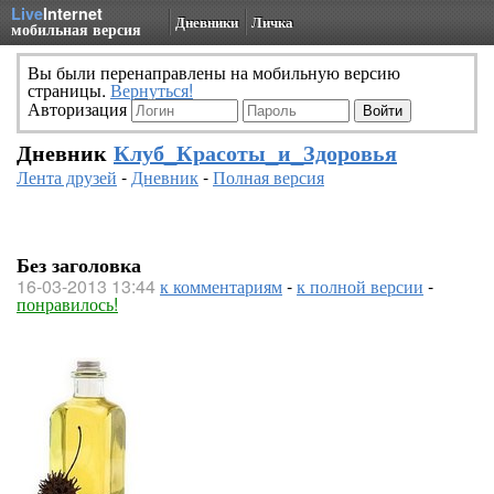
Live
Internet
Дневники
Личка
мобильная версия
Вы были перенаправлены на мобильную версию
страницы.
Вернуться!
Авторизация
Дневник
Клуб_Красоты_и_Здоровья
Лента друзей
-
Дневник
-
Полная версия
Без заголовка
16-03-2013 13:44
к комментариям
-
к полной версии
-
понравилось!