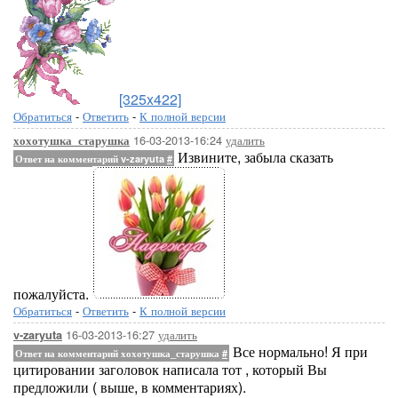
[325x422]
Обратиться
-
Ответить
-
К полной версии
16-03-2013-16:24
удалить
хохотушка_старушка
Извините, забыла сказать
Ответ на комментарий v-zaryuta
#
пожалуйста.
Обратиться
-
Ответить
-
К полной версии
16-03-2013-16:27
удалить
v-zaryuta
Все нормально! Я при
Ответ на комментарий хохотушка_старушка
#
цитировании заголовок написала тот , который Вы
предложили ( выше, в комментариях).