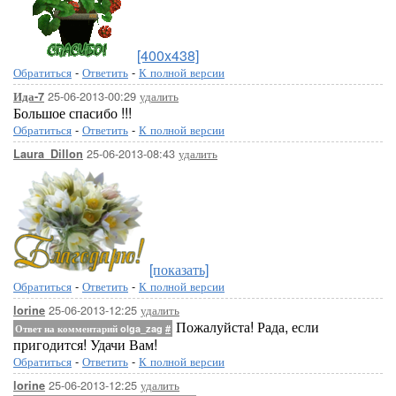
[400x438]
Обратиться
-
Ответить
-
К полной версии
25-06-2013-00:29
удалить
Ида-7
Большое спасибо !!!
Обратиться
-
Ответить
-
К полной версии
25-06-2013-08:43
удалить
Laura_Dillon
[показать]
Обратиться
-
Ответить
-
К полной версии
25-06-2013-12:25
удалить
lorine
Пожалуйста! Рада, если
Ответ на комментарий olga_zag
#
пригодится! Удачи Вам!
Обратиться
-
Ответить
-
К полной версии
25-06-2013-12:25
удалить
lorine