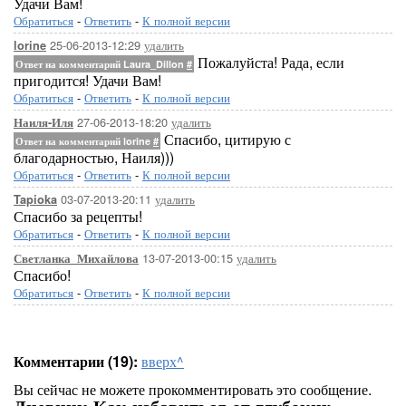
Удачи Вам!
Обратиться
-
Ответить
-
К полной версии
25-06-2013-12:29
удалить
lorine
Пожалуйста! Рада, если
Ответ на комментарий Laura_Dillon
#
пригодится! Удачи Вам!
Обратиться
-
Ответить
-
К полной версии
27-06-2013-18:20
удалить
Наиля-Иля
Спасибо, цитирую с
Ответ на комментарий lorine
#
благодарностью, Наиля)))
Обратиться
-
Ответить
-
К полной версии
03-07-2013-20:11
удалить
Tapioka
Спасибо за рецепты!
Обратиться
-
Ответить
-
К полной версии
13-07-2013-00:15
удалить
Светланка_Михайлова
Спасибо!
Обратиться
-
Ответить
-
К полной версии
Комментарии (19):
вверх^
Вы сейчас не можете прокомментировать это сообщение.
Дневник Как избавиться от глубоких