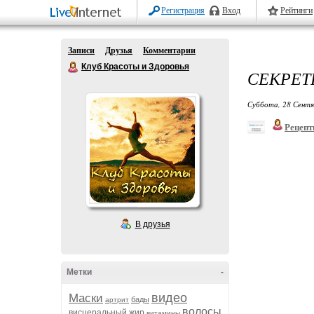
Регистрация
Вход
Рейтинги
Записи
Друзья
Комментарии
Клуб Красоты и Здоровья
СЕКРЕТ
Суббота, 28 Сентя
Рецепт
В друзья
Метки
-
видео
Маски
бады
артрит
волосы
висцеральный жир
витамины