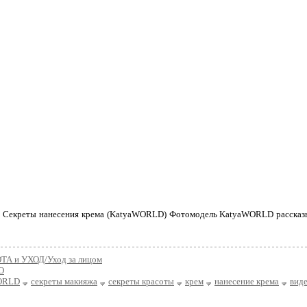
- Секреты нанесения крема (KatyaWORLD) Фотомодель KatyaWORLD рассказыв
ТА и УХОД/Уход за лицом
О
ORLD
секреты макияжа
секреты красоты
крем
нанесение крема
вид