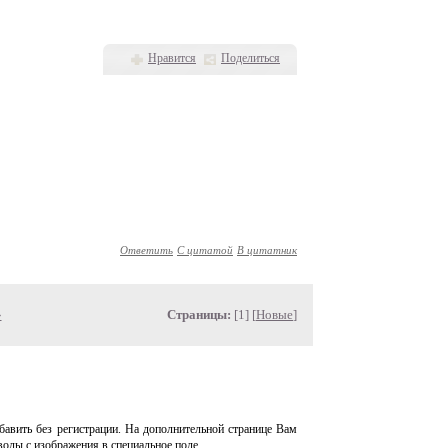
Нравится
Поделиться
Ответить
С цитатой
В цитатник
»
Страницы:
[1] [
Новые
]
авить без регистрации. На дополнительной странице Вам
волы с изображения в специальное поле.