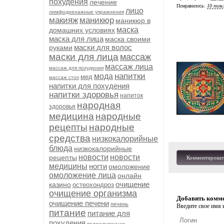
похудения
лечение
Понравилось:
10 поль
лицо
лимфодренажные упражнения
макияж
маникюр
маникюр в
маска
домашних условиях
маска для лица
маска своими
маски для волос
руками
маски для лица
массаж
массаж лица
массаж для похудения
напитки
мода
мед
массаж стоп
напитки для похудения
напитки здоровья
напиток
народная
здоровья
медицина
народные
рецепты
народные
средства
низкокалорийные
блюда
низкокалорийные
новости
новости
рецепты
Комментироват
медицины
ногти
омоложение
омоложение лица
онлайн
очищение
казино
остеохондроз
очищение организма
Добавить комм
очищение печени
печень
Введите свое имя и
питание
питание для
похудения
поджелудочная