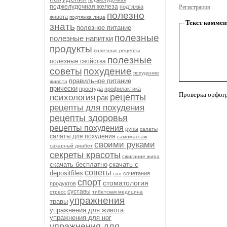
поджелудочная железа
подтяжка
Регистрация
полезно
живота
подтяжка лица
Текст коммен
знать
полезное питание
полезные
полезные напитки
продукты
полезные рецепты
полезные
полезные свойства
советы
похудение
похудение
правильное питание
живота
прически
простуда
профилактика
Проверка орфог
рецепты
психология
рак
рецепты для похудения
рецепты здоровья
рецепты похудения
руны
салаты
салаты для похудения
самомассаж
своими руками
сахарный диабет
секреты красоты
сжигание жира
скачать бесплатно
скачать с
советы
depositfiles
сочетания
сон
спорт
стоматология
продуктов
суставы
стресс
тибетская медицина
упражнения
травы
упражнения для живота
упражнения для ног
упражнения для