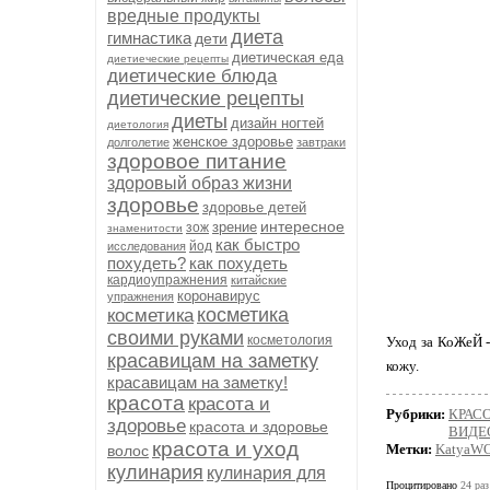
вредные продукты
диета
гимнастика
дети
диетическая еда
диетиеческие рецепты
диетические блюда
диетические рецепты
диеты
дизайн ногтей
диетология
женское здоровье
долголетие
завтраки
здоровое питание
здоровый образ жизни
здоровье
здоровье детей
интересное
зрение
зож
знаменитости
как быстро
йод
исследования
похудеть?
как похудеть
кардиоупражнения
китайские
коронавирус
упражнения
косметика
косметика
своими руками
косметология
Уход за КоЖеЙ 
красавицам на заметку
кожу.
красавицам на заметку!
красота
красота и
Рубрики:
КРАСО
здоровье
красота и здоровье
ВИДЕ
красота и уход
Метки:
KatyaW
волос
кулинария
кулинария для
Процитировано
24 раз