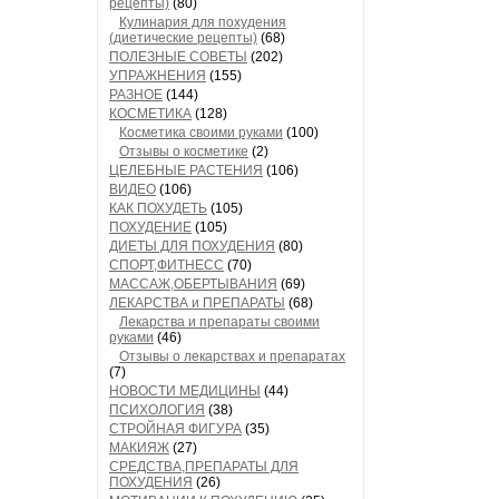
рецепты)
(80)
Кулинария для похудения
(диетические рецепты)
(68)
ПОЛЕЗНЫЕ СОВЕТЫ
(202)
УПРАЖНЕНИЯ
(155)
РАЗНОЕ
(144)
КОСМЕТИКА
(128)
Косметика своими руками
(100)
Отзывы о косметике
(2)
ЦЕЛЕБНЫЕ РАСТЕНИЯ
(106)
ВИДЕО
(106)
КАК ПОХУДЕТЬ
(105)
ПОХУДЕНИЕ
(105)
ДИЕТЫ ДЛЯ ПОХУДЕНИЯ
(80)
СПОРТ,ФИТНЕСС
(70)
МАССАЖ,ОБЕРТЫВАНИЯ
(69)
ЛЕКАРСТВА и ПРЕПАРАТЫ
(68)
Лекарства и препараты своими
руками
(46)
Отзывы о лекарствах и препаратах
(7)
НОВОСТИ МЕДИЦИНЫ
(44)
ПСИХОЛОГИЯ
(38)
СТРОЙНАЯ ФИГУРА
(35)
МАКИЯЖ
(27)
СРЕДСТВА,ПРЕПАРАТЫ ДЛЯ
ПОХУДЕНИЯ
(26)