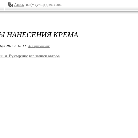
Авось
из (+ сутки) дневников
Ы НАНЕСЕНИЯ КРЕМА
бря 2013 г. 10:51
+ в цитатник
ы_и_Рукоделие
все записи автора