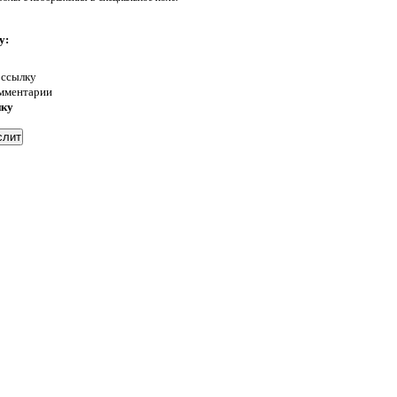
у:
 ссылку
омментарии
нку