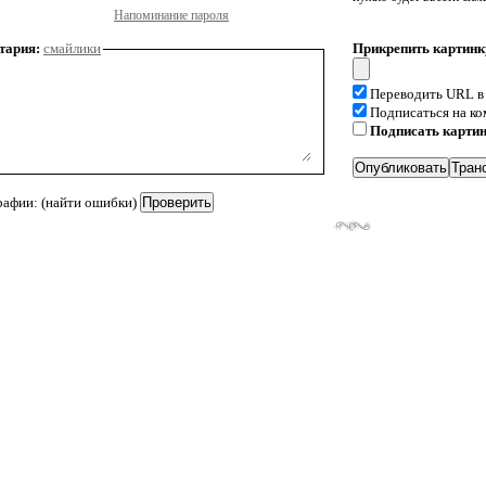
Напоминание пароля
тария:
смайлики
Прикрепить картинк
Переводить URL в
Подписаться на к
Подписать карти
рафии: (найти ошибки)