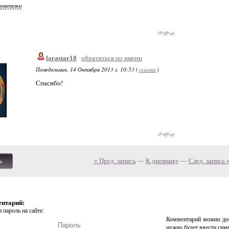
зователям
larastar18
обратиться по имени
Понедельник, 14 Октября 2013 г. 10:53 (
ссылка
)
Спасибо!
« Пред. запись
—
К дневнику
—
След. запись 
ь
ентарий:
 пароль на сайте:
Комментарий можно доб
нужно будет ввести сим