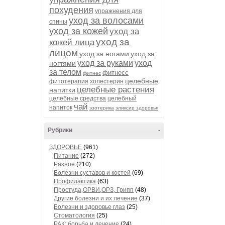
похудения
упражнения для
уход за волосами
спины
уход за кожей
уход за
уход за
кожей лица
лицом
уход за ногами
уход за
уход за руками
уход
ногтями
за телом
фитнесс
фитнес
целебные
фитотерапия
холестерин
целебные растения
напитки
целебные средства
целебный
чай
напиток
эзотерика
эликсир здоровья
Рубрики
-
ЗДОРОВЬЕ
(961)
Питание
(272)
Разное
(210)
Болезни суставов и костей
(69)
Профилактика
(63)
Простуда,ОРВИ,ОРЗ, Грипп
(48)
Другие болезни и их лечение
(37)
Болезни и здоровье глаз
(25)
Стоматология
(25)
РАК: борьба и лечение
(24)