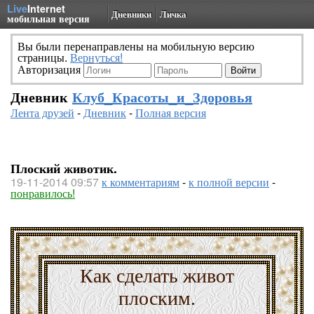
Live
Internet
Дневники
Личка
мобильная версия
Вы были перенаправлены на мобильную версию
страницы.
Вернуться!
Авторизация
Дневник
Клуб_Красоты_и_Здоровья
Лента друзей
-
Дневник
-
Полная версия
Плоский животик.
19-11-2014 09:57
к комментариям
-
к полной версии
-
понравилось!
Как сделать живот
плоским.