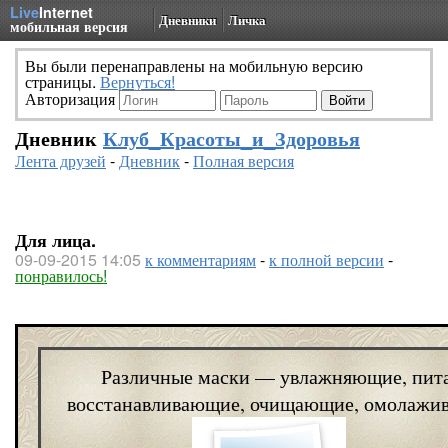
Live
Internet
Дневники
Личка
мобильная версия
Вы были перенаправлены на мобильную версию
страницы.
Вернуться!
Авторизация
Дневник
Клуб_Красоты_и_Здоровья
Лента друзей
-
Дневник
-
Полная версия
Для лица.
09-09-2015 14:05
к комментариям
-
к полной версии
-
понравилось!
Различные маски — увлажняющие, пита
восстанавливающие, очищающие, омолажив