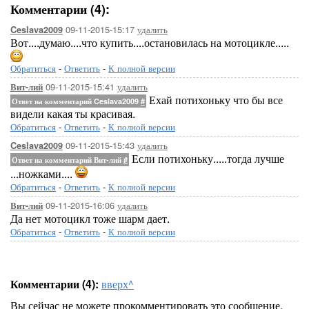
Комментарии (4):
09-11-2015-15:17
удалить
Ceslava2009
Вот....думаю....что купить....остановилась на мотоцикле.....
Обратиться
-
Ответить
-
К полной версии
09-11-2015-15:41
удалить
Вит-лий
Ехай потихоньку что бы все
Ответ на комментарий Ceslava2009
#
видели какая ты красивая.
Обратиться
-
Ответить
-
К полной версии
09-11-2015-15:43
удалить
Ceslava2009
Если потихоньку.....тогда лучше
Ответ на комментарий Вит-лий
#
...ножками....
Обратиться
-
Ответить
-
К полной версии
09-11-2015-16:06
удалить
Вит-лий
Да нет мотоцикл тоже шарм дает.
Обратиться
-
Ответить
-
К полной версии
Комментарии (4):
вверх^
Вы сейчас не можете прокомментировать это сообщение.