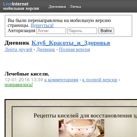
Live
Internet
Дневники
Личка
мобильная версия
Вы были перенаправлены на мобильную версию
страницы.
Вернуться!
Авторизация
Дневник
Клуб_Красоты_и_Здоровья
Лента друзей
-
Дневник
-
Полная версия
Лечебные кисели.
12-01-2016 13:39
к комментариям
-
к полной версии
-
понравилось!
Рецепты киселей для восстановления з