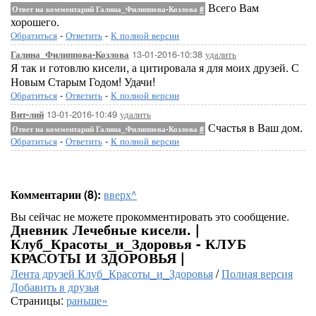
Всего Вам
Ответ на комментарий Галина_Филиппова-Козлова
#
хорошего.
Обратиться
-
Ответить
-
К полной версии
13-01-2016-10:38
удалить
Галина_Филиппова-Козлова
Я так и готовлю кисели, а цитировала я для моих друзей. С
Новым Старым Годом! Удачи!
Обратиться
-
Ответить
-
К полной версии
13-01-2016-10:49
удалить
Вит-лий
Счастья в Ваш дом.
Ответ на комментарий Галина_Филиппова-Козлова
#
Обратиться
-
Ответить
-
К полной версии
Комментарии (8):
вверх^
Вы сейчас не можете прокомментировать это сообщение.
Дневник Лечебные кисели. |
Клуб_Красоты_и_Здоровья - КЛУБ
КРАСОТЫ И ЗДОРОВЬЯ |
Лента друзей Клуб_Красоты_и_Здоровья
/
Полная версия
Добавить в друзья
Страницы:
раньше»