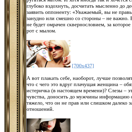
глубоко вздохнуть, досчитать мысленно до д
заявить оппоненту: «Уважаемый, вы не правы
занудно или смешно со стороны – не важно.
не будет омрачен сквернословием, за которое
рот с мылом.
[700x437]
А вот плакать себе, наоборот, лучше позвол
что с чего это вдруг плачущая женщина – обя
истеричка (в настоящем времени)? Слезы – э
чувства, доносить до мужчины информацию о 
тяжело, что он не прав или слишком далеко 
отношений.