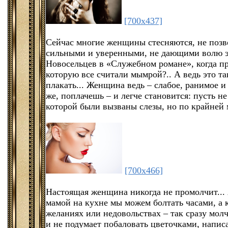
[700x437]
Сейчас многие женщины стесняются, не позво
сильными и уверенными, не дающими волю э
Новосельцев в «Служебном романе», когда пр
которую все считали мымрой?.. А ведь это т
плакать... Женщина ведь – слабое, ранимое и
же, поплачешь – и легче становится: пусть н
которой были вызваны слезы, но по крайней 
[700x466]
Настоящая женщина никогда не промолчит... 
мамой на кухне мы можем болтать часами, а 
желаниях или недовольствах – так сразу мол
и не подумает побаловать цветочками, напис