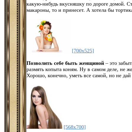
какую-нибудь вкусняшку по дороге домой. Ст
макароны, то и принесет. А хотела бы тортик
[700x525]
Позволить себе быть женщиной
– это забыт
размять копыта коням. Ну в самом деле, не же
Хорошо, конечно, уметь все самой, но не дай 
[568x700]