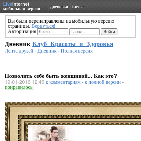
Live
Internet
Дневники
Личка
мобильная версия
Вы были перенаправлены на мобильную версию
страницы.
Вернуться!
Авторизация
Дневник
Клуб_Красоты_и_Здоровья
Лента друзей
-
Дневник
-
Полная версия
Позволить себе быть женщиной... Как это?
19-01-2016 12:46
к комментариям
-
к полной версии
-
понравилось!