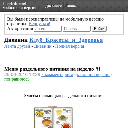
Live
Internet
Дневники
Личка
мобильная версия
Вы были перенаправлены на мобильную версию
страницы.
Вернуться!
Авторизация
Дневник
Клуб_Красоты_и_Здоровья
Лента друзей
-
Дневник
-
Полная версия
Меню раздельного питания на неделю 🍴
25-06-2016 12:28
к комментариям
-
к полной версии
-
понравилось!
Худеем с помощью раздельного питания!