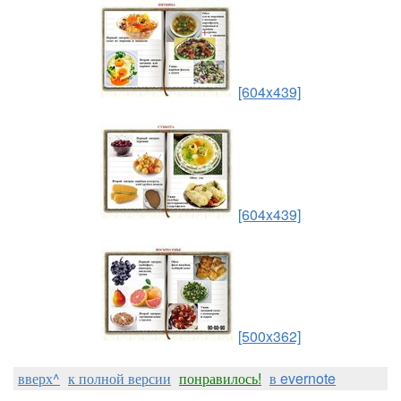
[604x439]
[604x439]
[500x362]
вверх^
к полной версии
понравилось!
в evernote