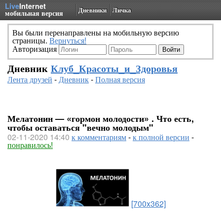
Live
Internet
Дневники
Личка
мобильная версия
Вы были перенаправлены на мобильную версию
страницы.
Вернуться!
Авторизация
Дневник
Клуб_Красоты_и_Здоровья
Лента друзей
-
Дневник
-
Полная версия
Мелатонин — «гормон молодости» . Что есть,
чтобы оставаться "вечно молодым"
02-11-2020 14:40
к комментариям
-
к полной версии
-
понравилось!
[700x362]