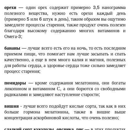
орехи
— один орех содержит примерно 3,5 нанограмма
полезного вещества, нужно есть орехи каждый день
(примерно 5 или 6 штук в день), таким образом вы ощутимо
замедлите процессы старения, также продукт очень полезен
благодаря высокому содержанию многих витаминов и
Омега-3;
бананы
— лучше всего есть его на ночь, то есть последним
приемом пищи, что помогает нам лучше засыпать и спать
качественно, а еще в нем много калия и магния, полезных
для работы сердца, а здоровье сердца тоже сильно замедляет
процесс старения;
помидоры
— кроме содержания мелатонина, они богаты
ликопином и витамином С, а они борются со свободными
радикалами и замедляют наступление старости;
вишня
- лучше всего подойдут кислые сорта, так как в них
больше гормона мелатонина, также в вишне выше
концентрация аскорбиновой кислоты, что очень полезно;
сладкий сорт кукурузы, овсянка, рис
— в этих продуктах