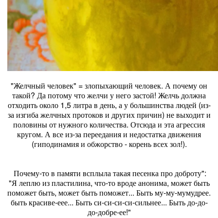
"Желчный человек" = злопыхающий человек. А почему он
такой? Да потому что желчи у него застой! Желчь должна
отходить около 1,5 литра в день, а у большинства людей (из-
за изгиба желчных протоков и других причин) не выходит и
половины от нужного количества. Отсюда и эта агрессия
кругом. А все из-за переедания и недостатка движения
(гиподинамия и обжорство - корень всех зол!).
Почему-то в памяти всплыла такая песенка про доброту":
"Я леплю из пластилина, что-то вроде анонима, может быть
поможет быть, может быть поможет... Быть му-му-мумудрее.
быть красиве-еее... Быть си-си-си-си-сильнее... Быть до-до-
до-добре-ее!"