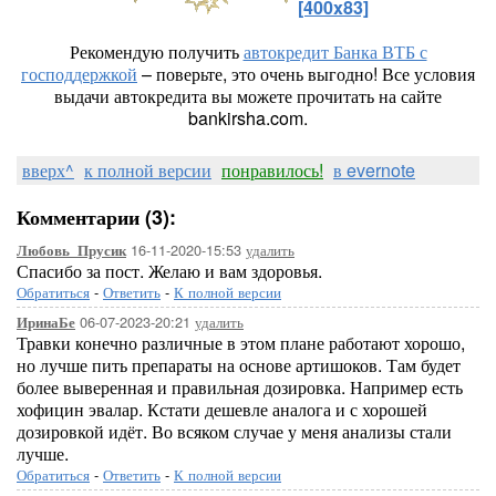
[400x83]
Рекомендую получить
автокредит Банка ВТБ с
господдержкой
– поверьте, это очень выгодно! Все условия
выдачи автокредита вы можете прочитать на сайте
bankirsha.com.
вверх^
к полной версии
понравилось!
в evernote
Комментарии (3):
16-11-2020-15:53
удалить
Любовь_Прусик
Спасибо за пост. Желаю и вам здоровья.
Обратиться
-
Ответить
-
К полной версии
06-07-2023-20:21
удалить
ИринаБе
Травки конечно различные в этом плане работают хорошо,
но лучше пить препараты на основе артишоков. Там будет
более выверенная и правильная дозировка. Например есть
хофицин эвалар. Кстати дешевле аналога и с хорошей
дозировкой идёт. Во всяком случае у меня анализы стали
лучше.
Обратиться
-
Ответить
-
К полной версии