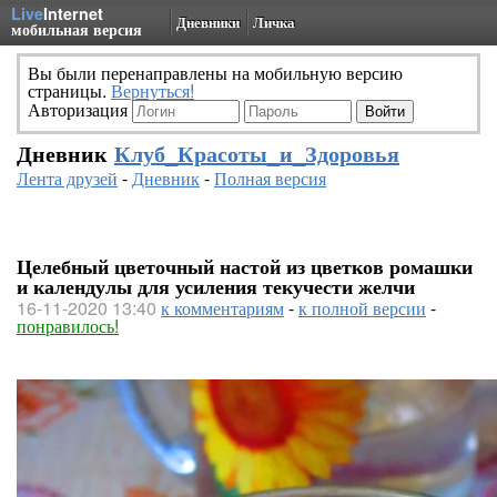
Live
Internet
Дневники
Личка
мобильная версия
Вы были перенаправлены на мобильную версию
страницы.
Вернуться!
Авторизация
Дневник
Клуб_Красоты_и_Здоровья
Лента друзей
-
Дневник
-
Полная версия
Целебный цветочный настой из цветков ромашки
и календулы для усиления текучести желчи
16-11-2020 13:40
к комментариям
-
к полной версии
-
понравилось!