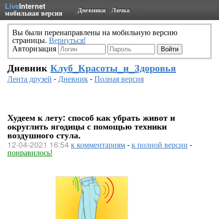
Live
Internet
Дневники
Личка
мобильная версия
Вы были перенаправлены на мобильную версию
страницы.
Вернуться!
Авторизация
Дневник
Клуб_Красоты_и_Здоровья
Лента друзей
-
Дневник
-
Полная версия
Худеем к лету: способ как убрать живот и
округлить ягодицы с помощью техники
воздушного стула.
12-04-2021 16:54
к комментариям
-
к полной версии
-
понравилось!