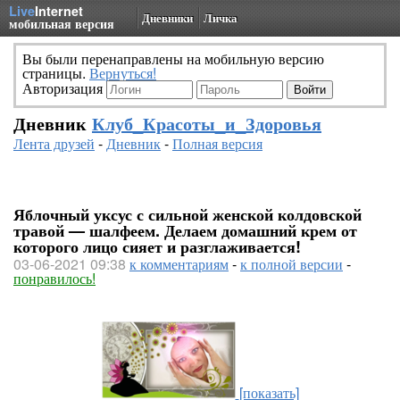
Live
Internet
Дневники
Личка
мобильная версия
Вы были перенаправлены на мобильную версию
страницы.
Вернуться!
Авторизация
Дневник
Клуб_Красоты_и_Здоровья
Лента друзей
-
Дневник
-
Полная версия
Яблочный уксус с сильной женской колдовской
травой — шалфеем. Делаем домашний крем от
которого лицо сияет и разглаживается!
03-06-2021 09:38
к комментариям
-
к полной версии
-
понравилось!
[показать]